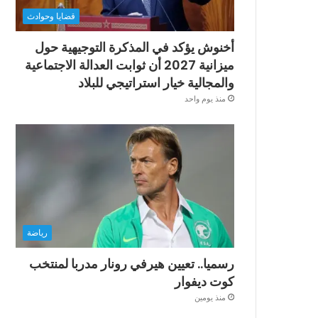
قضايا وحوادث
أخنوش يؤكد في المذكرة التوجيهية حول
ميزانية 2027 أن ثوابت العدالة الاجتماعية
والمجالية خيار استراتيجي للبلاد
منذ يوم واحد
رياضة
رسميا.. تعيين هيرفي رونار مدربا لمنتخب
كوت ديفوار
منذ يومين