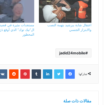
اعتقال شابة ببرشيد بتهمة النصب
مستجدات مثيرة في قضي
والابتزاز الجنسي
ال“تيك توك” الذي أوقع دَرَكِ
المحظور
jadid24mobile
فيسبوك
تويتر
لينكدإن
بينتيريست
شاركها
مقالات ذات صلة