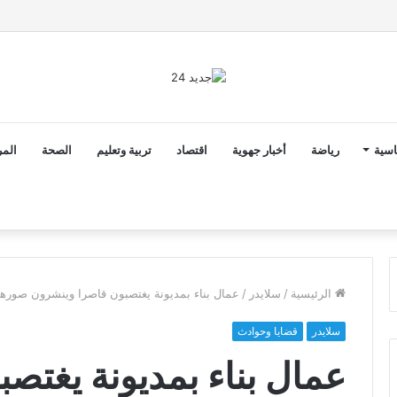
ن ثوابت العدالة الاجتماعية والمجالية خيار استراتيجي للبلاد
اسية
رياضة
أخبار جهوية
اقتصاد
تربية وتعليم
الصحة
المر
الرئيسية
/
سلايدر
/
عمال بناء بمديونة يغتصبون قاصرا وينشرون صورها
سلايدر
قضايا وحوادث
عمال بناء بمديونة يغتص