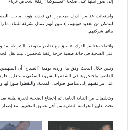
إلى صور ابنتها على صفحة “فيسبوكية” رفقة أشخاص غرباء.
واستعانت عناصر الدرك بمخبرين في تحديد هوية صاحب الصفح
لتتمكن من تحديد هويتهم، إذ تبين أنهم عمال بشركة للبناء، ما
بنائها شركتهم.
وانتقلت عناصر الدرك بتنسيق مع عناصر مفوضية الشرطة بمديونة
على الضحية في حالة صحية حرجة رفقة شخصين، ليتم نقل الجميع
وتبين خلال البحث وفق ما اوردته يومية “الصباح” أن المتهمين
القاصر، واحتجزوها في الشقة بالمشروع السكني مستغلين خلوها 
على مرافقتهم إلى مناطق ضواحي المدينة، والتقطوا صورا لها ون
وبتعليمات من النيابة العامة، تم إخضاع الضحية لخبرة طبية بع
تحت تدابير الحراسة النظرية من أجل تعميق التحقيق، مع إصدار 