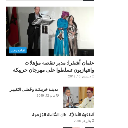
ثقافة وفن
عثمان أشقرا: مدير تنقصه مؤهلات
وانتهازيون تسلطوا على مهرجان خريبكة
ديسمبر 16, 2018
مدينـة خريبكـة وخُطـى التَغييـر
مايو 12, 2019
اَلصَّحْوَةُ الثَّقافيَّةُ…تلك السُّلطةُ المُزْعجةُ
يناير 3, 2019