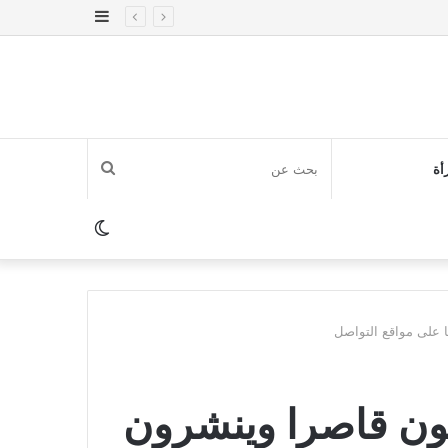
إضافة
عمود
جانبي
بحث
أة
عن
الوضع
المظلم
 على مواقع التواصل
بون قاصرا وينشرون