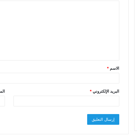
ا
ل
ت
ع
ل
ي
ق
الاسم
*
*
البريد الإلكتروني
*
الم