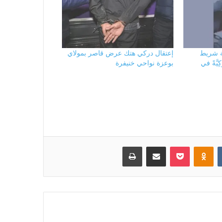
ة شريط
إعتقال دركي هتك عرض قاصر بمولاي
يَّةً في
بوعزة نواحي خنيفرة
بوكيت
Odnoklassniki
مشاركة عبر البريد
طباعة