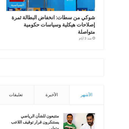
السياسية
شوكي من سطات: انخفاض البطالة ثمرة
إصلاحات هيكلية وسياسات حكومية
متواصلة
منذ 3 أيام
الأشهر
الأخيرة
تعليقات
متتبعون للشأن الرياضي
يستنكرون قرار توقيف اللاعب
متولي