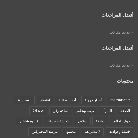
أفضل المراجعات
لا يوجد مقالات
أفضل المراجعات
لا يوجد مقالات
محتويات
merhabet tr
أخبار جهوية
أخبار وطنية
اقتصاد
السياسية
الصحة
المرأة
تربية وتعليم
ثقافة وفن
جديد24
حول العالم
رياضة
سلايدر
شاشة جديد24
فن ومشاهير
قضايا وحوادث
لا تنشر هنا
مجتمع
مرصد المحترفين