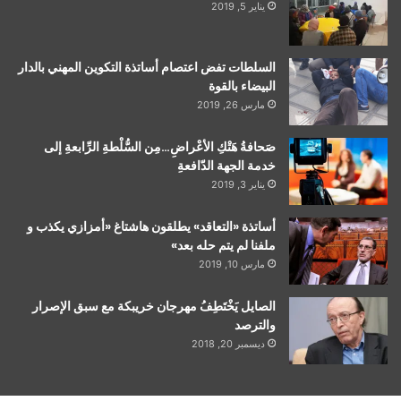
يناير 5, 2019
السلطات تفض اعتصام أساتذة التكوين المهني بالدار
البيضاء بالقوة
مارس 26, 2019
صَحافةُ هَتْكِ الأعْراضِ…مِن السُّلْطةِ الرِّابعةِ إلى
خدمة الجهة الدّافعةِ
يناير 3, 2019
أساتذة «التعاقد» يطلقون هاشتاغ «أمزازي يكذب و
ملفنا لم يتم حله بعد»
مارس 10, 2019
الصايل يَخْتَطِفُ مهرجان خريبكة مع سبق الإصرار
والترصد
ديسمبر 20, 2018