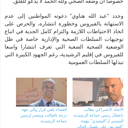
خصوصا أن وضعه الصحي ولله الحمد لا يدعو للقلق.
وجدد “عبد الله هناوي” دعوته المواطنين إلى عدم
الاستهانة بالفيروس وخطورة انتشاره، والحرص على
اتخاذ الاحتياطات اللازمة والتزام كامل الجدية في اتباع
توجيهات السلطات الصحية والإدارية خاصة في ظل
الوضعية الصحية الصعبة التي تعرف انتشارا واسعا
للفيروس في إقليم الرشيدية، رغم الجهود الكبيرة التي
تبذلها السلطات العمومية
الاتحاد الاشتراكي يطالب
القضاء يلغي قرار والي جهة
باعتقال رئيس جماعة الرشيدية
درعة تافيلالت وينتصر لرئيس
المنتمي ل”البيجيدي” بتهمة
جماعة الرشيدية
“التحريض على عصيان الوالي