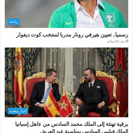
رياضة
رسميا.. تعيين هيرفي رونار مدربا لمنتخب كوت ديفوار
منذ 22 ساعة
أخبار وطنية
برقية تهنئة إلى الملك محمد السادس من عاهل إسبانيا
الملك فيليبي السادس بمناسبة عيد العرش