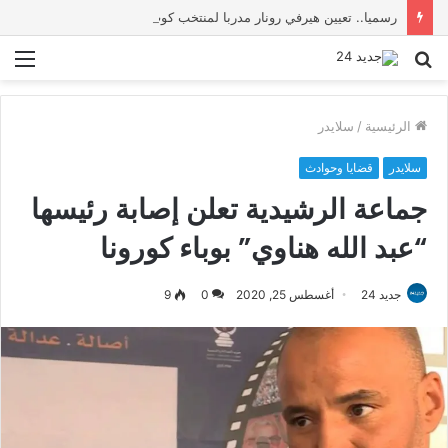
رسميا.. تعيين هيرفي رونار مدربا لمنتخب كوت ديفوار
بحث
الق
عن
الرئيسية
/
سلايدر
سلايدر
قضايا وحوادث
جماعة الرشيدية تعلن إصابة رئيسها
“عبد الله هناوي” بوباء كورونا
جديد 24
أغسطس 25, 2020
0
9