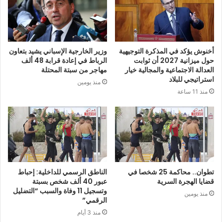
أخنوش يؤكد في المذكرة التوجيهية
وزير الخارجية الإسباني يشيد بتعاون
حول ميزانية 2027 أن ثوابت
الرباط في إعادة قرابة 48 ألف
العدالة الاجتماعية والمجالية خيار
مهاجر من سبتة المحتلة
استراتيجي للبلاد
منذ يومين
منذ 11 ساعة
تطوان.. محاكمة 25 شخصا في
الناطق الرسمي للداخلية: إحباط
قضايا الهجرة السرية
عبور 40 ألف شخص بسبتة
وتسجيل 11 وفاة والسبب “التضليل
منذ يومين
الرقمي”
منذ 3 أيام