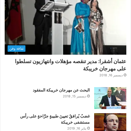
ثقافة وفن
عثمان أشقرا: مدير تنقصه مؤهلات وانتهازيون تسلطوا
على مهرجان خريبكة
ديسمبر 16, 2018
البحث عن مهرجان خريبكة المفقود
ديسمبر 15, 2018
غضبٌ يُرافقُ تعيينَ طبيبةٍ جرَّاحةٍ على رأس
مستشفى خريبكة
يناير 16, 2019