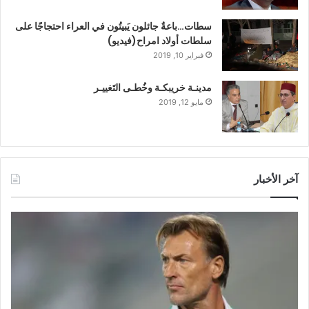
سطات…باعةٌ جائلون يَبيتُون في العراء احتجاجًا على
سلطات أولاد امراح(فيديو)
فبراير 10, 2019
مدينـة خريبكـة وخُطـى التَغييـر
مايو 12, 2019
آخر الأخبار