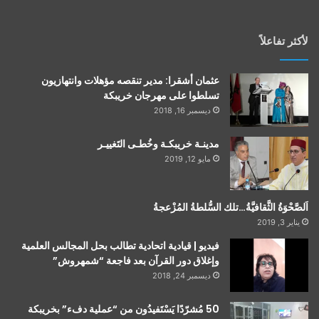
لأكثر تفاعلاً
عثمان أشقرا: مدير تنقصه مؤهلات وانتهازيون
تسلطوا على مهرجان خريبكة
ديسمبر 16, 2018
مدينـة خريبكـة وخُطـى التَغييـر
مايو 12, 2019
اَلصَّحْوَةُ الثَّقافيَّةُ…تلك السُّلطةُ المُزْعجةُ
يناير 3, 2019
فيديو | قيادية اتحادية تطالب بحل المجالس العلمية
وإغلاق دور القرآن بعد فاجعة “شمهروش”
ديسمبر 24, 2018
50 مُشرّدًا يَسْتَفيدُون من “عملية دفء” بخريبكة