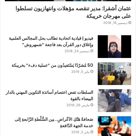
عثمان أشقرا: مدير تنقصه مؤهلات وانتهازيون تسلطوا
على مهرجان خريبكة
ديسمبر 16, 2018
فيديو | قيادية اتحادية تطالب بحل المجالس العلمية
وإغلاق دور القرآن بعد فاجعة “شمهروش”
ديسمبر 24, 2018
50 مُشرّدًا يَسْتَفيدُون من “عملية دفء” بخريبكة
يناير 5, 2019
السلطات تفض اعتصام أساتذة التكوين المهني بالدار
البيضاء بالقوة
مارس 26, 2019
صَحافةُ هَتْكِ الأعْراضِ…مِن السُّلْطةِ الرِّابعةِ إلى
خدمة الجهة الدّافعةِ
يناير 3, 2019