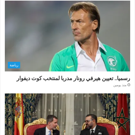
رياضة
رسميا.. تعيين هيرفي رونار مدربا لمنتخب كوت ديفوار
منذ يومين