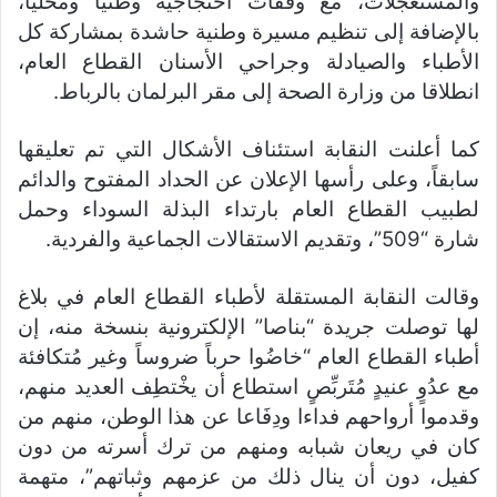
والمستعجلات، مع وقفات احتجاجية وطنيا ومحليا،
بالإضافة إلى تنظيم مسيرة وطنية حاشدة بمشاركة كل
الأطباء والصيادلة وجراحي الأسنان القطاع العام،
انطلاقا من وزارة الصحة إلى مقر البرلمان بالرباط.
كما أعلنت النقابة استئناف الأشكال التي تم تعليقها
سابقاً، وعلى رأسها الإعلان عن الحداد المفتوح والدائم
لطبيب القطاع العام بارتداء البذلة السوداء وحمل
شارة “509”، وتقديم الاستقالات الجماعية والفردية.
وقالت النقابة المستقلة لأطباء القطاع العام في بلاغ
لها توصلت جريدة “بناصا” الإلكترونية بنسخة منه، إن
أطباء القطاع العام “خاضُوا حرباً ضروساً وغير مُتكافئة
مع عدُوٍ عنيدٍ مُتَربِّصٍ استطاع أن يخْتطِف العديد منهم،
وقدموا أرواحهم فداءا ودِفَاعا عن هذا الوطن، منهم من
كان في ريعان شبابه ومنهم من ترك أسرته من دون
كفيل، دون أن ينال ذلك من عزمهم وثباتهم”، متهمة