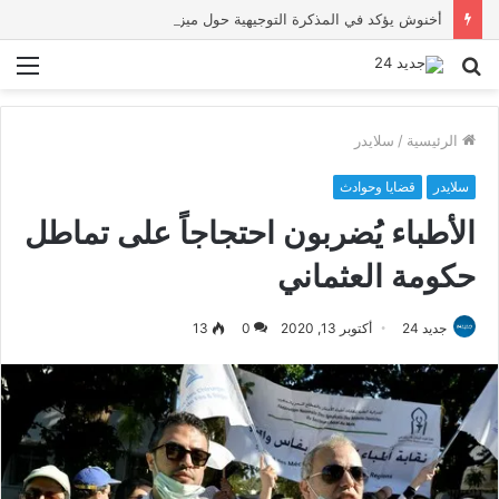
أخنوش يؤكد في المذكرة التوجيهية حول ميزانية 2027 أن ثوابت العدالة الاجتماعية والمجالية خيار استراتيجي للبلاد
بحث
الق
عن
الرئيسية
/
سلايدر
سلايدر
قضايا وحوادث
الأطباء يُضربون احتجاجاً على تماطل
حكومة العثماني
جديد 24
أكتوبر 13, 2020
0
13