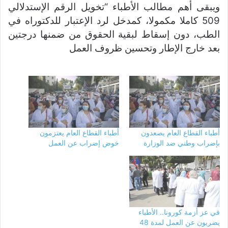
ويبقى أهم مطالب الأطباء “تخويل الرقم الإستدلالي
509 كاملا مكمولا، كمدخل لرد الإعتبار للدكتوراه في
الطب، دون إسقاط لبقية الحقوق من ضمنها درجتين
بعد خارج الإطار وتحسين ظروف العمل
أطباء القطاع العام يصعدون
أطباء القطاع العام يعتزمون
بإضراب وطني ضد الوزارة
خوض إضراب عن العمل
في عز أزمة كورونا.. الأطباء
يضربون عن العمل لمدة 48