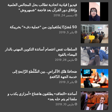
فيديو | قيادية اتحادية تطالب بحل المجالس العلمية
وإغلاق دور القرآن بعد فاجعة “شمهروش”
ديسمبر 24, 2018
50 مُشرّدًا يَسْتَفيدُون من “عملية دفء” بخريبكة
يناير 5, 2019
السلطات تفض اعتصام أساتذة التكوين المهني بالدار
البيضاء بالقوة
مارس 26, 2019
صَحافةُ هَتْكِ الأعْراضِ…مِن السُّلْطةِ الرِّابعةِ إلى
خدمة الجهة الدّافعةِ
يناير 3, 2019
أساتذة «التعاقد» يطلقون هاشتاغ «أمزازي يكذب و
ملفنا لم يتم حله بعد»
مارس 10, 2019