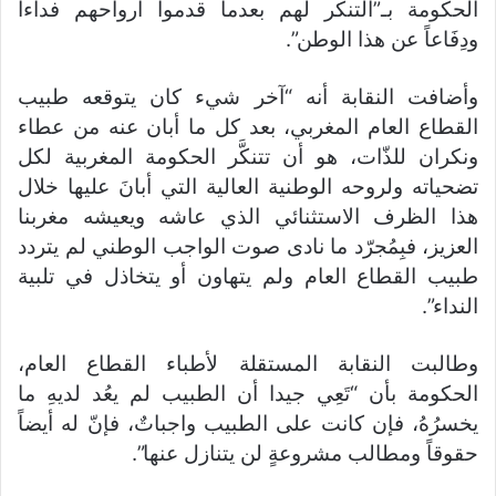
الحكومة بـ”التنكر لهم بعدما قدموا أرواحهم فداءا
ودِفَاعاً عن هذا الوطن”.
وأضافت النقابة أنه “آخر شيء كان يتوقعه طبيب
القطاع العام المغربي، بعد كل ما أبان عنه من عطاء
ونكران للذّات، هو أن تتنكَّر الحكومة المغربية لكل
تضحياته ولروحه الوطنية العالية التي أبانَ عليها خلال
هذا الظرف الاستثنائي الذي عاشه ويعيشه مغربنا
العزيز، فبِمُجرّد ما نادى صوت الواجب الوطني لم يتردد
طبيب القطاع العام ولم يتهاون أو يتخاذل في تلبية
النداء”.
وطالبت النقابة المستقلة لأطباء القطاع العام،
الحكومة بأن “تَعِي جيدا أن الطبيب لم يعُد لديهِ ما
يخسرُهُ، فإن كانت على الطبيب واجباتٌ، فإنّ له أيضاً
حقوقاً ومطالب مشروعةٍ لن يتنازل عنها”.