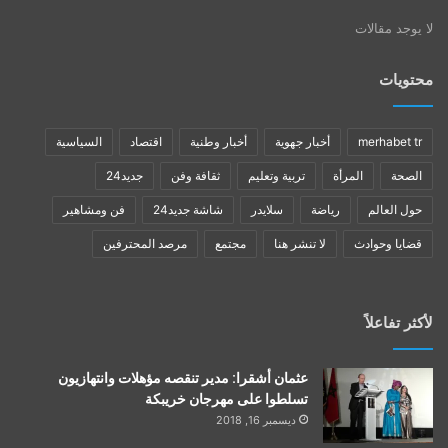
لا يوجد مقالات
محتويات
merhabet tr
أخبار جهوية
أخبار وطنية
اقتصاد
السياسية
الصحة
المرأة
تربية وتعليم
ثقافة وفن
جديد24
حول العالم
رياضة
سلايدر
شاشة جديد24
فن ومشاهير
قضايا وحوادث
لا تنشر هنا
مجتمع
مرصد المحترفين
لأكثر تفاعلاً
عثمان أشقرا: مدير تنقصه مؤهلات وانتهازيون
تسلطوا على مهرجان خريبكة
ديسمبر 16, 2018