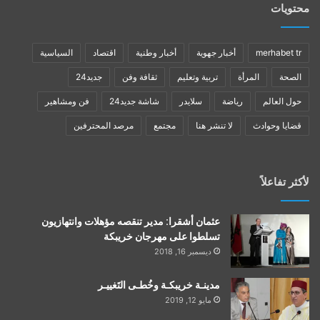
محتويات
merhabet tr
أخبار جهوية
أخبار وطنية
اقتصاد
السياسية
الصحة
المرأة
تربية وتعليم
ثقافة وفن
جديد24
حول العالم
رياضة
سلايدر
شاشة جديد24
فن ومشاهير
قضايا وحوادث
لا تنشر هنا
مجتمع
مرصد المحترفين
لأكثر تفاعلاً
عثمان أشقرا: مدير تنقصه مؤهلات وانتهازيون
تسلطوا على مهرجان خريبكة
ديسمبر 16, 2018
مدينـة خريبكـة وخُطـى التَغييـر
مايو 12, 2019