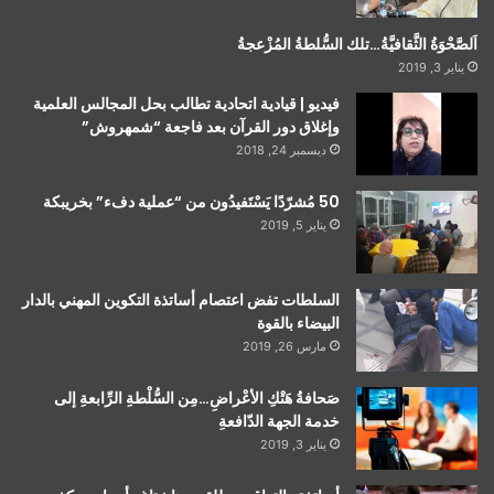
اَلصَّحْوَةُ الثَّقافيَّةُ…تلك السُّلطةُ المُزْعجةُ
يناير 3, 2019
فيديو | قيادية اتحادية تطالب بحل المجالس العلمية
وإغلاق دور القرآن بعد فاجعة “شمهروش”
ديسمبر 24, 2018
50 مُشرّدًا يَسْتَفيدُون من “عملية دفء” بخريبكة
يناير 5, 2019
السلطات تفض اعتصام أساتذة التكوين المهني بالدار
البيضاء بالقوة
مارس 26, 2019
صَحافةُ هَتْكِ الأعْراضِ…مِن السُّلْطةِ الرِّابعةِ إلى
خدمة الجهة الدّافعةِ
يناير 3, 2019