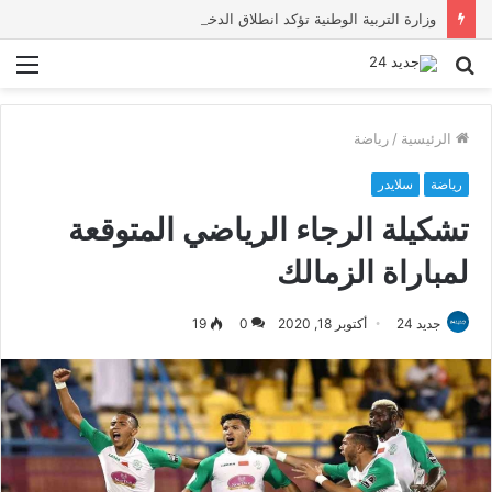
وزارة التربية الوطنية تؤكد انطلاق الدخول المدرسي 2026-2027 في موعده الرسمي
بحث
الق
عن
الرئيسية
/
رياضة
رياضة
سلايدر
تشكيلة الرجاء الرياضي المتوقعة
لمباراة الزمالك
جديد 24
أكتوبر 18, 2020
0
19