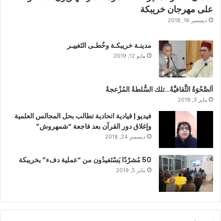
على مهرجان خريبكة
ديسمبر 16, 2018
مدينـة خريبكـة وخُطـى التَغييـر
مايو 12, 2019
اَلصَّحْوَةُ الثَّقافيَّةُ…تلك السُّلطةُ المُزْعجةُ
يناير 3, 2019
فيديو | قيادية اتحادية تطالب بحل المجالس العلمية
وإغلاق دور القرآن بعد فاجعة “شمهروش”
ديسمبر 24, 2018
50 مُشرّدًا يَسْتَفيدُون من “عملية دفء” بخريبكة
يناير 5, 2019