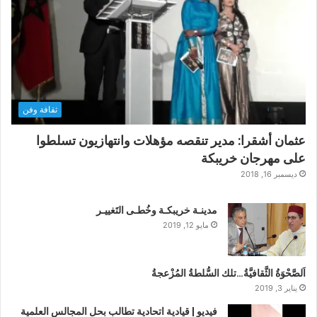
ثقافة وفن
عثمان أشقرا: مدير تنقصه مؤهلات وانتهازيون تسلطوا
على مهرجان خريبكة
ديسمبر 16, 2018
مدينـة خريبكـة وخُطـى التَغييـر
مايو 12, 2019
اَلصَّحْوَةُ الثَّقافيَّةُ…تلك السُّلطةُ المُزْعجةُ
يناير 3, 2019
فيديو | قيادية اتحادية تطالب بحل المجالس العلمية