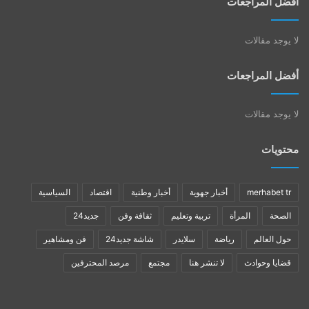
أفضل المراجعات
لا يوجد مقالات
أفضل المراجعات
لا يوجد مقالات
محتويات
merhabet tr
أخبار جهوية
أخبار وطنية
اقتصاد
السياسية
الصحة
المرأة
تربية وتعليم
ثقافة وفن
جديد24
حول العالم
رياضة
سلايدر
شاشة جديد24
فن ومشاهير
قضايا وحوادث
لا تنشر هنا
مجتمع
مرصد المحترفين