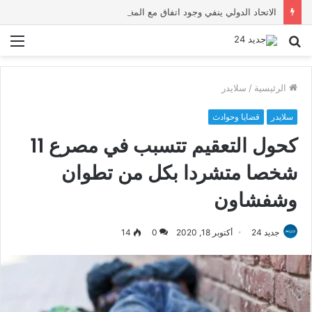
الاتحاد الدولي ينفي وجود اتفاق مع المغرب لاستضافة نهائي مونديال 2030
بحث
الق
عن
الرئيسية
/
سلايدر
سلايدر
قضايا وحوادث
كحول التعقيم تتسبب في مصرع 11
شخصا متشردا بكل من تطوان
وشفشاون
جديد 24
أكتوبر 18, 2020
0
14