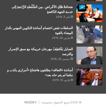
صَحافةُ هَتْكِ الأعْراضِ…مِن السُّلْطةِ الرِّابعةِ إلى
خدمة الجهة الدّافعةِ
يناير 3, 2019
السلطات تفض اعتصام أساتذة التكوين المهني بالدار
البيضاء بالقوة
مارس 26, 2019
الصايل يَخْتَطِفُ مهرجان خريبكة مع سبق الإصرار
والترصد
ديسمبر 20, 2018
أساتذة «التعاقد» يطلقون هاشتاغ «أمزازي يكذب و
ملفنا لم يتم حله بعد»
مارس 10, 2019
© 2026جميع الحقوق محفوضة |
RADDEV