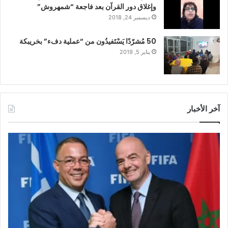
وإغلاق دور القرآن بعد فاجعة “شمهروش”
ديسمبر 24, 2018
50 مُشرّدًا يَسْتَفيدُون من “عملية دفء” بخريبكة
يناير 5, 2019
آخر الأخبار