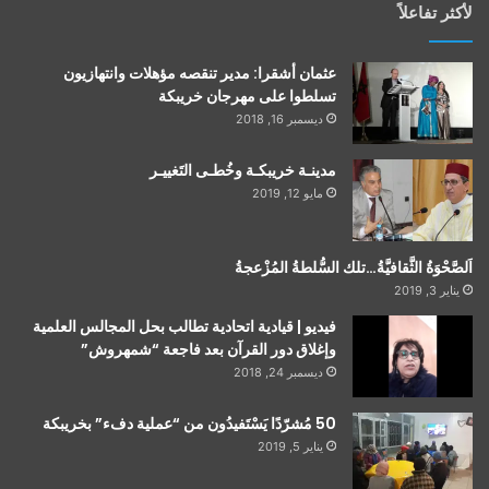
لأكثر تفاعلاً
عثمان أشقرا: مدير تنقصه مؤهلات وانتهازيون
تسلطوا على مهرجان خريبكة
ديسمبر 16, 2018
مدينـة خريبكـة وخُطـى التَغييـر
مايو 12, 2019
اَلصَّحْوَةُ الثَّقافيَّةُ…تلك السُّلطةُ المُزْعجةُ
يناير 3, 2019
فيديو | قيادية اتحادية تطالب بحل المجالس العلمية
وإغلاق دور القرآن بعد فاجعة “شمهروش”
ديسمبر 24, 2018
50 مُشرّدًا يَسْتَفيدُون من “عملية دفء” بخريبكة
يناير 5, 2019