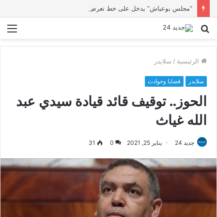
“مجلس بوعياش” يدخل على خط تعرض شاب لتهديد من فرد القوات العمومية
بحث
الق
عن
الرئيسية
/
سلايدر
سلايدر
قضايا وحوادث
الحوز.. توقيف قائد قيادة سيدي عبد
الله غياث
جديد 24
يناير 25, 2021
0
31