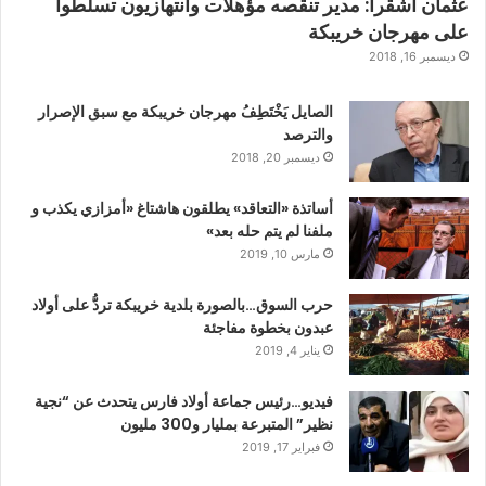
عثمان أشقرا: مدير تنقصه مؤهلات وانتهازيون تسلطوا
على مهرجان خريبكة
ديسمبر 16, 2018
الصايل يَخْتَطِفُ مهرجان خريبكة مع سبق الإصرار
والترصد
ديسمبر 20, 2018
أساتذة «التعاقد» يطلقون هاشتاغ «أمزازي يكذب و
ملفنا لم يتم حله بعد»
مارس 10, 2019
حرب السوق…بالصورة بلدية خريبكة تردُّ على أولاد
عبدون بخطوة مفاجئة
يناير 4, 2019
فيديو…رئيس جماعة أولاد فارس يتحدث عن “نجية
نظير” المتبرعة بمليار و300 مليون
فبراير 17, 2019