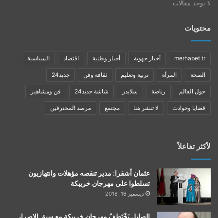
لا يوجد مقالات
محتويات
merhabet tr
أخبار جهوية
أخبار وطنية
اقتصاد
السياسية
الصحة
المرأة
تربية وتعليم
ثقافة وفن
جديد24
حول العالم
رياضة
سلايدر
شاشة جديد24
فن ومشاهير
قضايا وحوادث
لا تنشر هنا
مجتمع
مرصد المحترفين
لأكثر تفاعلاً
عثمان أشقرا: مدير تنقصه مؤهلات وانتهازيون
تسلطوا على مهرجان خريبكة
ديسمبر 16, 2018
الصايل يَخْتَطِفُ مهرجان خريبكة مع سبق الإصرار