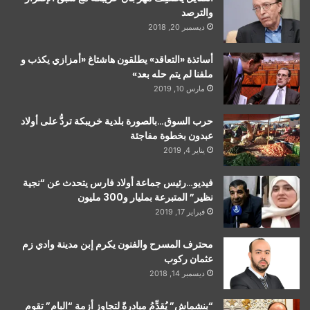
والترصد
ديسمبر 20, 2018
أساتذة «التعاقد» يطلقون هاشتاغ «أمزازي يكذب و
ملفنا لم يتم حله بعد»
مارس 10, 2019
حرب السوق…بالصورة بلدية خريبكة تردُّ على أولاد
عبدون بخطوة مفاجئة
يناير 4, 2019
فيديو…رئيس جماعة أولاد فارس يتحدث عن “نجية
نظير” المتبرعة بمليار و300 مليون
فبراير 17, 2019
محترف المسرح والفنون يكرم إبن مدينة وادي زم
عثمان ركوب
ديسمبر 14, 2018
“بنشماش” يُقدِّمُ مبادرةً لتجاوزِ أزمةِ “البام” تقوم