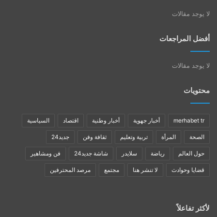
لا يوجد مقالات
أفضل المراجعات
لا يوجد مقالات
محتويات
merhabet tr
أخبار جهوية
أخبار وطنية
اقتصاد
السياسية
الصحة
المرأة
تربية وتعليم
ثقافة وفن
جديد24
حول العالم
رياضة
سلايدر
شاشة جديد24
فن ومشاهير
قضايا وحوادث
لا تنشر هنا
مجتمع
مرصد المحترفين
لأكثر تفاعلاً