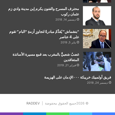
محترف المسرح والفنون يكرم إبن مدينة وادي زم
عثمان ركوب
ديسمبر 14, 2018
“بنشماش” يُقدِّمُ مبادرةً لتجاوزِ أزمةِ “البام” تقوم
على 4 عناصر
يناير 5, 2019
غضبٌ شعبيٌّ بالمغرب بعد قمع مسيرة الأساتذة
المتعاقدين
فبراير 21, 2019
فريق أولمبيك خريبكة ٠٠٠الإدمان على الهزيمة
ديسمبر 24, 2018
© 2026جميع الحقوق محفوضة |
RADDEV