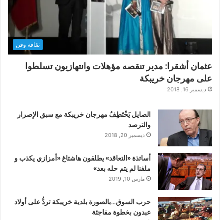
ثقافة وفن
عثمان أشقرا: مدير تنقصه مؤهلات وانتهازيون تسلطوا
على مهرجان خريبكة
ديسمبر 16, 2018
الصايل يَخْتَطِفُ مهرجان خريبكة مع سبق الإصرار
والترصد
ديسمبر 20, 2018
أساتذة «التعاقد» يطلقون هاشتاغ «أمزازي يكذب و
ملفنا لم يتم حله بعد»
مارس 10, 2019
حرب السوق…بالصورة بلدية خريبكة تردُّ على أولاد
عبدون بخطوة مفاجئة