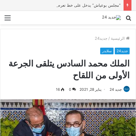
“مجلس بوعياش” يدخل على خط تعرض شاب لتهديد من فرد القوات العمومية
بحث
الق
عن
الرئيسية
/
جديد24
جديد24
سلايدر
الملك محمد السادس يتلقى الجرعة
الأولى من اللقاح
جديد 24
يناير 28, 2021
0
16