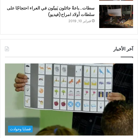
سطات…باعةٌ جائلون يَبيتُون في العراء احتجاجًا على
سلطات أولاد امراح(فيديو)
فبراير 10, 2019
آخر الأخبار
قضايا وحوادث