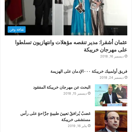
ثقافة وفن
عثمان أشقرا: مدير تنقصه مؤهلات وانتهازيون تسلطوا
على مهرجان خريبكة
ديسمبر 16, 2018
فريق أولمبيك خريبكة ٠٠٠الإدمان على الهزيمة
ديسمبر 24, 2018
البحث عن مهرجان خريبكة المفقود
ديسمبر 15, 2018
غضبٌ يُرافقُ تعيينَ طبيبةٍ جرَّاحةٍ على رأس
مستشفى خريبكة
يناير 16, 2019