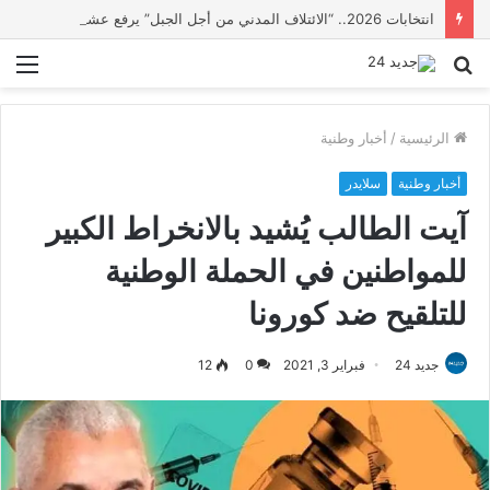
انتخابات 2026.. “الائتلاف المدني من أجل الجبل” يرفع عشرة مطالب أمام الأحزاب لإنصاف المناطق الجبلية
بحث
الق
عن
الرئيسية
/
أخبار وطنية
أخبار وطنية
سلايدر
آيت الطالب يُشيد بالانخراط الكبير
للمواطنين في الحملة الوطنية
للتلقيح ضد كورونا
جديد 24
فبراير 3, 2021
0
12