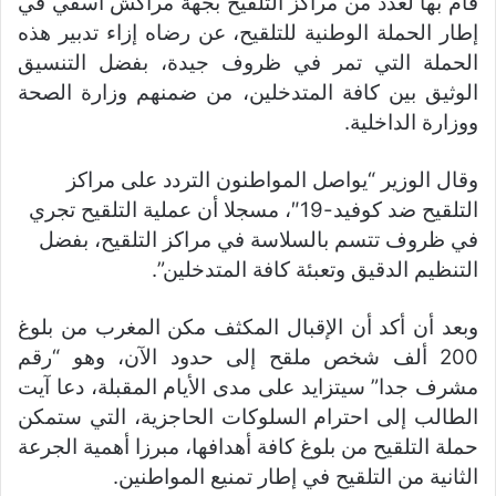
قام بها لعدد من مراكز التلقيح بجهة مراكش آسفي في
إطار الحملة الوطنية للتلقيح، عن رضاه إزاء تدبير هذه
الحملة التي تمر في ظروف جيدة، بفضل التنسيق
الوثيق بين كافة المتدخلين، من ضمنهم وزارة الصحة
ووزارة الداخلية.
وقال الوزير “يواصل المواطنون التردد على مراكز
التلقيح ضد كوفيد-19″، مسجلا أن عملية التلقيح تجري
في ظروف تتسم بالسلاسة في مراكز التلقيح، بفضل
التنظيم الدقيق وتعبئة كافة المتدخلين”.
وبعد أن أكد أن الإقبال المكثف مكن المغرب من بلوغ
200 ألف شخص ملقح إلى حدود الآن، وهو “رقم
مشرف جدا” سيتزايد على مدى الأيام المقبلة، دعا آيت
الطالب إلى احترام السلوكات الحاجزية، التي ستمكن
حملة التلقيح من بلوغ كافة أهدافها، مبرزا أهمية الجرعة
الثانية من التلقيح في إطار تمنيع المواطنين.