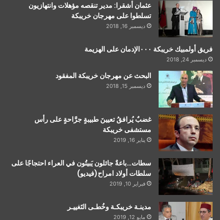
عثمان أشقرا: مدير تنقصه مؤهلات وانتهازيون
تسلطوا على مهرجان خريبكة
ديسمبر 16, 2018
فريق أولمبيك خريبكة ٠٠٠الإدمان على الهزيمة
ديسمبر 24, 2018
البحث عن مهرجان خريبكة المفقود
ديسمبر 15, 2018
غضبٌ يُرافقُ تعيينَ طبيبةٍ جرَّاحةٍ على رأس
مستشفى خريبكة
يناير 16, 2019
سطات…باعةٌ جائلون يَبيتُون في العراء احتجاجًا على
سلطات أولاد امراح(فيديو)
فبراير 10, 2019
مدينـة خريبكـة وخُطـى التَغييـر
مايو 12, 2019