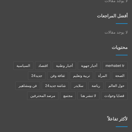
لا يوجد مقالات
أفضل المراجعات
لا يوجد مقالات
محتويات
merhabet tr
أخبار جهوية
أخبار وطنية
اقتصاد
السياسية
الصحة
المرأة
تربية وتعليم
ثقافة وفن
جديد24
حول العالم
رياضة
سلايدر
شاشة جديد24
فن ومشاهير
قضايا وحوادث
لا تنشر هنا
مجتمع
مرصد المحترفين
لأكثر تفاعلاً