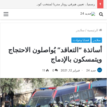
رسميا.. تعيين هيرفي رونار مدربا لمنتخب كوت ديفوار
بحث
الق
عن
الرئيسية
/
سلايدر
سلايدر
قضايا وحوادث
أساتذة “التعاقد” يُواصلون الاحتجاج
ويتمسكون بالإدماج
جديد 24
فبراير 12, 2021
0
11