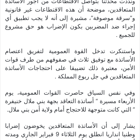
ونددت محدثنا بتواصل الاقتطاعات من أجور الأساتذة
المتعاقدين، موضحة أن هذه الاقتطاعات غير قانونية
و”سرقة موصوفة”، مشيرة إلى أنه لا يجب تطبيق أي
إجراء ضد المضربين بكون الإضراب هو حق مشروع
للجميع .
واستنكرت تدخل القوة العمومية لتفريق اعتصام
الأساتذة مع توفيق ثلاث في صفوفهم من طرف قوات
الأمن، معتبرة ذلك تضييقا على احتجاجات الأساتذة
المتعاقدين في جل ربوع المملكة .
وفي نفس السياق حاصرت القوات العمومية، يوم
الأربعاء مسيرة “ أساتذة التعاقد بجهة بني ملال خنيفرة
” التي كانت متوجهة للاحتجاج أمام ولاية أمن بني ملال.
يشار إلى أن الأساتذة المتعاقدين يخوضون إضرابا
وطنيا انداريا انطلق يوم الثلاثاء 9 فبراير الجاري ومدته