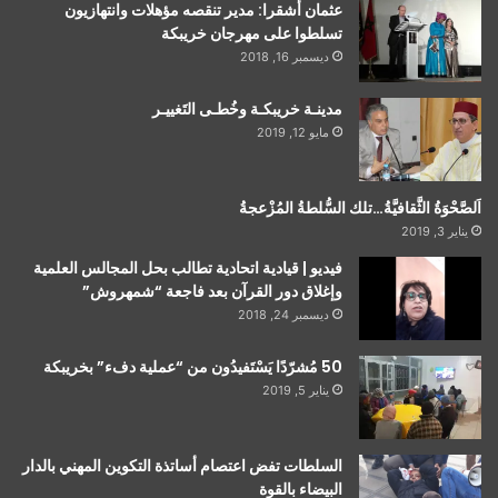
عثمان أشقرا: مدير تنقصه مؤهلات وانتهازيون
تسلطوا على مهرجان خريبكة
ديسمبر 16, 2018
مدينـة خريبكـة وخُطـى التَغييـر
مايو 12, 2019
اَلصَّحْوَةُ الثَّقافيَّةُ…تلك السُّلطةُ المُزْعجةُ
يناير 3, 2019
فيديو | قيادية اتحادية تطالب بحل المجالس العلمية
وإغلاق دور القرآن بعد فاجعة “شمهروش”
ديسمبر 24, 2018
50 مُشرّدًا يَسْتَفيدُون من “عملية دفء” بخريبكة
يناير 5, 2019
السلطات تفض اعتصام أساتذة التكوين المهني بالدار
البيضاء بالقوة