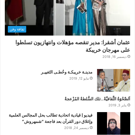
ثقافة وفن
عثمان أشقرا: مدير تنقصه مؤهلات وانتهازيون تسلطوا
على مهرجان خريبكة
ديسمبر 16, 2018
مدينـة خريبكـة وخُطـى التَغييـر
مايو 12, 2019
اَلصَّحْوَةُ الثَّقافيَّةُ…تلك السُّلطةُ المُزْعجةُ
يناير 3, 2019
فيديو | قيادية اتحادية تطالب بحل المجالس العلمية
وإغلاق دور القرآن بعد فاجعة “شمهروش”
ديسمبر 24, 2018