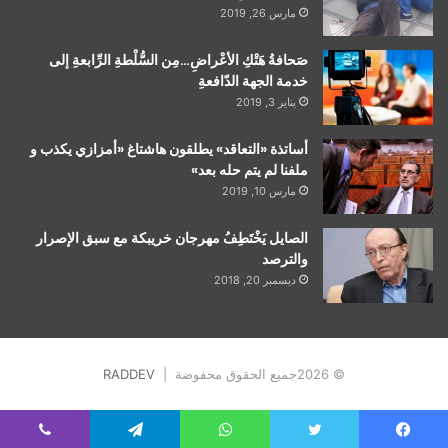
مارس 26, 2019
صَحافةُ هَتْكِ الأعْراضِ…مِن السُّلْطةِ الرِّابعةِ إلى
خدمة الجهة الدّافعةِ
يناير 3, 2019
أساتذة «التعاقد» يطلقون هاشتاغ «أمزازي يكذب و
ملفنا لم يتم حله بعد»
مارس 10, 2019
الصايل يَخْتَطِفُ مهرجان خريبكة مع سبق الإصرار
والترصد
ديسمبر 20, 2018
© 2026جميع الحقوق محفوضة |
RADDEV