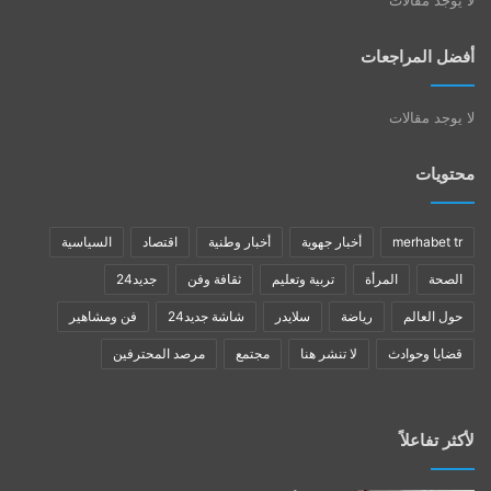
أفضل المراجعات
لا يوجد مقالات
محتويات
merhabet tr
أخبار جهوية
أخبار وطنية
اقتصاد
السياسية
الصحة
المرأة
تربية وتعليم
ثقافة وفن
جديد24
حول العالم
رياضة
سلايدر
شاشة جديد24
فن ومشاهير
قضايا وحوادث
لا تنشر هنا
مجتمع
مرصد المحترفين
لأكثر تفاعلاً