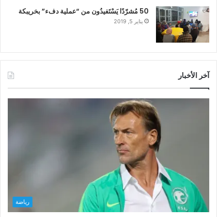
50 مُشرّدًا يَسْتَفيدُون من “عملية دفء” بخريبكة
يناير 5, 2019
آخر الأخبار
رياضة