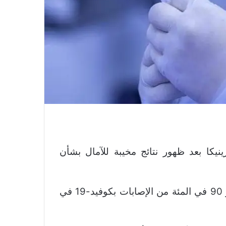
يكا بعد ظهور نتائج مخيبة للآمال بشأن
ويقول العلماء إن السلالة الجديدة مسؤولة عن نحو 90 في المئة من الإصابات بكوفيد-19 في