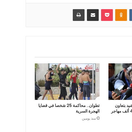
بوكيت
Odnoklassniki
مشاركة عبر البريد
طباعة
يد بتعاون
تطوان.. محاكمة 25 شخصا في قضايا
الرباط في إعادة قرابة 48 ألف مهاجر
الهجرة السرية
منذ يومين