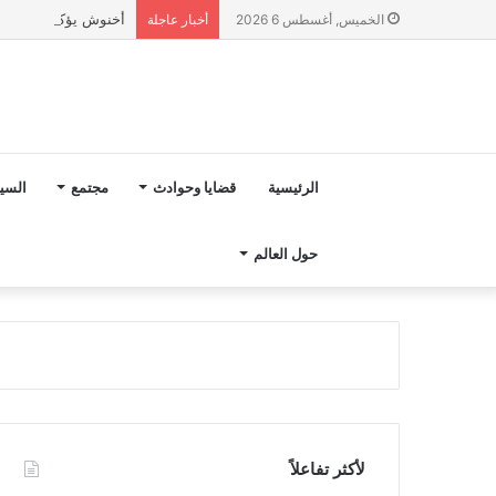
أخنوش يؤكد في المذكرة التوجيهية حول ميزانية 027
الخميس, أغسطس 6 2026
أخبار عاجلة
الرئيسية
قضايا وحوادث
مجتمع
السي
حول العالم
لأكثر تفاعلاً