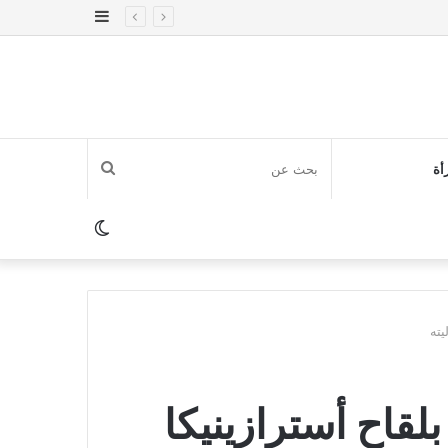
إضافة
عمود
جانبي
بحث
أة
عن
الوضع
المظلم
يته
لقاح أسترازينيكا