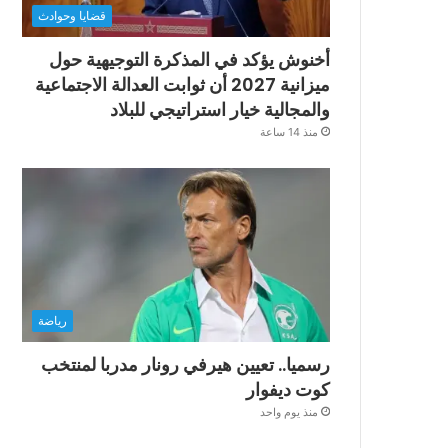
قضايا وحوادث
أخنوش يؤكد في المذكرة التوجيهية حول
ميزانية 2027 أن ثوابت العدالة الاجتماعية
والمجالية خيار استراتيجي للبلاد
منذ 14 ساعة
رياضة
رسميا.. تعيين هيرفي رونار مدربا لمنتخب
كوت ديفوار
منذ يوم واحد