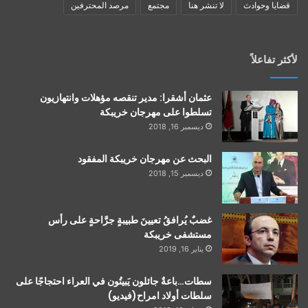
قضايا وحوادث
لا تنشر هنا
مجتمع
مرصد المحترفين
لأكثر تفاعلاً
عثمان أشقرا: مدير تنقصه مؤهلات وانتهازيون
تسلطوا على مهرجان خريبكة
ديسمبر 16, 2018
البحث عن مهرجان خريبكة المفقود
ديسمبر 15, 2018
غضبٌ يُرافقُ تعيينَ طبيبةٍ جرَّاحةٍ على رأس
مستشفى خريبكة
يناير 16, 2019
سطات…باعةٌ جائلون يَبيتُون في العراء احتجاجًا على
سلطات أولاد امراح(فيديو)