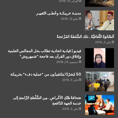
فبراير 10, 2019
مدينـة خريبكـة وخُطـى التَغييـر
مايو 12, 2019
اَلصَّحْوَةُ الثَّقافيَّةُ…تلك السُّلطةُ المُزْعجةُ
يناير 3, 2019
فيديو | قيادية اتحادية تطالب بحل المجالس العلمية
وإغلاق دور القرآن بعد فاجعة “شمهروش”
ديسمبر 24, 2018
50 مُشرّدًا يَسْتَفيدُون من “عملية دفء” بخريبكة
يناير 5, 2019
صَحافةُ هَتْكِ الأعْراضِ…مِن السُّلْطةِ الرِّابعةِ إلى
خدمة الجهة الدّافعةِ
يناير 3, 2019