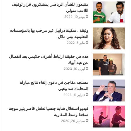
متتبعون للشأن الرياضي يستنكرون قرار توقيف
اللاعب متولي
يونيو 19, 2022
وثيقة.. سكينة درابيل غير مرحب بها بالمؤسسات
التعليمية ببني ملال
مايو 6, 2022
هذه هي حقيقة ارتباط أشرف حكيمي بعد انفصال
عن هبة أبوك
أبريل 10, 2023
مستجد مفاجئ في دعوى إلغاء نتائج مباراة
المحاماة ضد وهبي
فبراير 11, 2023
فيديو استغلال شابة جنسيا لطفل قاصر يثير موجة
سخط وسط المغاربة
سبتمبر 20, 2020