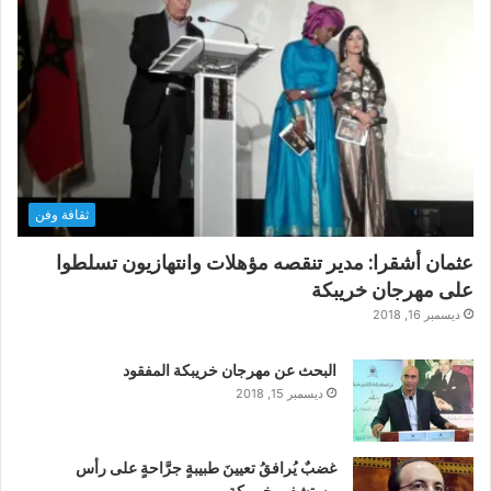
ثقافة وفن
عثمان أشقرا: مدير تنقصه مؤهلات وانتهازيون تسلطوا
على مهرجان خريبكة
ديسمبر 16, 2018
البحث عن مهرجان خريبكة المفقود
ديسمبر 15, 2018
غضبٌ يُرافقُ تعيينَ طبيبةٍ جرَّاحةٍ على رأس
مستشفى خريبكة