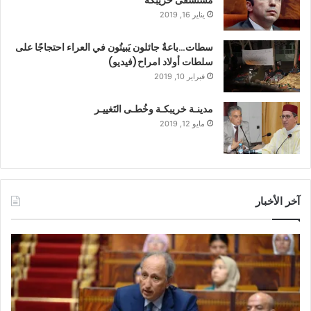
يناير 16, 2019
سطات…باعةٌ جائلون يَبيتُون في العراء احتجاجًا على
سلطات أولاد امراح(فيديو)
فبراير 10, 2019
مدينـة خريبكـة وخُطـى التَغييـر
مايو 12, 2019
آخر الأخبار