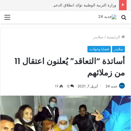
وزارة التربية الوطنية تؤكد انطلاق الدخول المدرسي 2026-2027 في موعده الرسمي
بحث
الق
عن
الرئيسية
/
سلايدر
سلايدر
قضايا وحوادث
أساتذة “التعاقد” يُعلنون اعتقال 11
من زملائهم
جديد 24
أبريل 7, 2021
0
11