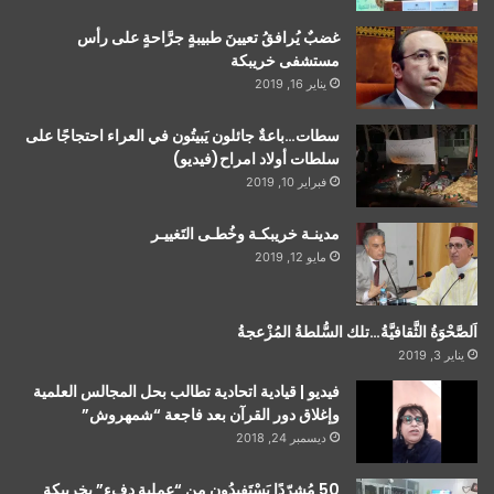
غضبٌ يُرافقُ تعيينَ طبيبةٍ جرَّاحةٍ على رأس
مستشفى خريبكة
يناير 16, 2019
سطات…باعةٌ جائلون يَبيتُون في العراء احتجاجًا على
سلطات أولاد امراح(فيديو)
فبراير 10, 2019
مدينـة خريبكـة وخُطـى التَغييـر
مايو 12, 2019
اَلصَّحْوَةُ الثَّقافيَّةُ…تلك السُّلطةُ المُزْعجةُ
يناير 3, 2019
فيديو | قيادية اتحادية تطالب بحل المجالس العلمية
وإغلاق دور القرآن بعد فاجعة “شمهروش”
ديسمبر 24, 2018
50 مُشرّدًا يَسْتَفيدُون من “عملية دفء” بخريبكة