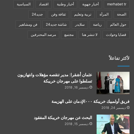
merhabet tr
أخبار جهوية
أخبار وطنية
اقتصاد
السياسية
الصحة
المرأة
تربية وتعليم
ثقافة وفن
جديد24
حول العالم
رياضة
سلايدر
شاشة جديد24
فن ومشاهير
قضايا وحوادث
لا تنشر هنا
مجتمع
مرصد المحترفين
لأكثر تفاعلاً
عثمان أشقرا: مدير تنقصه مؤهلات وانتهازيون
تسلطوا على مهرجان خريبكة
ديسمبر 16, 2018
فريق أولمبيك خريبكة ٠٠٠الإدمان على الهزيمة
ديسمبر 24, 2018
البحث عن مهرجان خريبكة المفقود
ديسمبر 15, 2018