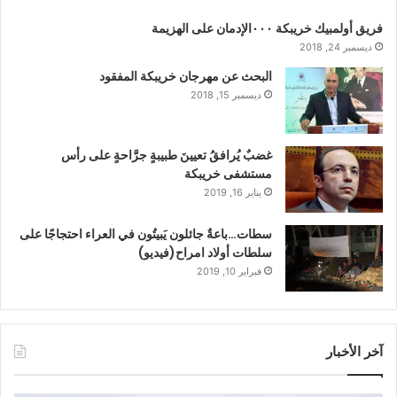
فريق أولمبيك خريبكة ٠٠٠الإدمان على الهزيمة
ديسمبر 24, 2018
البحث عن مهرجان خريبكة المفقود
ديسمبر 15, 2018
غضبٌ يُرافقُ تعيينَ طبيبةٍ جرَّاحةٍ على رأس
مستشفى خريبكة
يناير 16, 2019
سطات…باعةٌ جائلون يَبيتُون في العراء احتجاجًا على
سلطات أولاد امراح(فيديو)
فبراير 10, 2019
آخر الأخبار