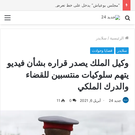
“مجلس بوعياش” يدخل على خط تعرض شاب لتهديد من فرد القوات العمومية
بحث
الق
عن
الرئيسية
/
سلايدر
سلايدر
قضايا وحوادث
وكيل الملك يصدر قراره بشأن فيديو
يتهم سلوكيات منتسبين للقضاء
والدرك الملكي
جديد 24
أبريل 6, 2021
0
11