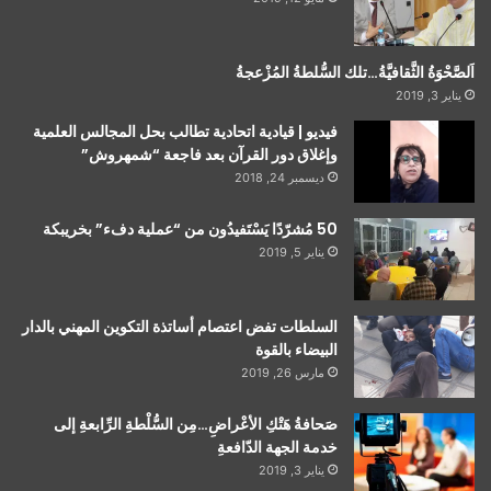
اَلصَّحْوَةُ الثَّقافيَّةُ…تلك السُّلطةُ المُزْعجةُ
يناير 3, 2019
فيديو | قيادية اتحادية تطالب بحل المجالس العلمية
وإغلاق دور القرآن بعد فاجعة “شمهروش”
ديسمبر 24, 2018
50 مُشرّدًا يَسْتَفيدُون من “عملية دفء” بخريبكة
يناير 5, 2019
السلطات تفض اعتصام أساتذة التكوين المهني بالدار
البيضاء بالقوة
مارس 26, 2019
صَحافةُ هَتْكِ الأعْراضِ…مِن السُّلْطةِ الرِّابعةِ إلى
خدمة الجهة الدّافعةِ
يناير 3, 2019