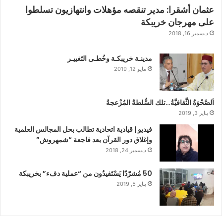
عثمان أشقرا: مدير تنقصه مؤهلات وانتهازيون تسلطوا
على مهرجان خريبكة
ديسمبر 16, 2018
مدينـة خريبكـة وخُطـى التَغييـر
مايو 12, 2019
اَلصَّحْوَةُ الثَّقافيَّةُ…تلك السُّلطةُ المُزْعجةُ
يناير 3, 2019
فيديو | قيادية اتحادية تطالب بحل المجالس العلمية
وإغلاق دور القرآن بعد فاجعة “شمهروش”
ديسمبر 24, 2018
50 مُشرّدًا يَسْتَفيدُون من “عملية دفء” بخريبكة
يناير 5, 2019