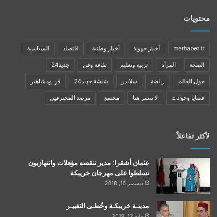
محتويات
merhabet tr
أخبار جهوية
أخبار وطنية
اقتصاد
السياسية
الصحة
المرأة
تربية وتعليم
ثقافة وفن
جديد24
حول العالم
رياضة
سلايدر
شاشة جديد24
فن ومشاهير
قضايا وحوادث
لا تنشر هنا
مجتمع
مرصد المحترفين
لأكثر تفاعلاً
عثمان أشقرا: مدير تنقصه مؤهلات وانتهازيون
تسلطوا على مهرجان خريبكة
ديسمبر 16, 2018
مدينـة خريبكـة وخُطـى التَغييـر
مايو 12, 2019