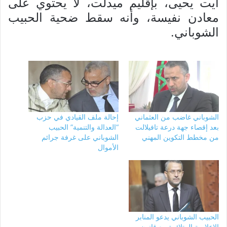
أيت يحيى، بإقليم ميدلت، لا يحتوي على
معادن نفيسة، وأنه سقط ضحية الحبيب
الشوباني.
الشوباني غاضب من العثماني
إحالة ملف القيادي في حزب
بعد إقصاء جهة درعة تافيلالت
“العدالة والتنمية” الحبيب
من مخطط التكوين المهني
الشوباني على غرفة جرائم
الأموال
الحبيب الشوباني يدعو المنابر
الإعلامية المتلائمة مع قانون