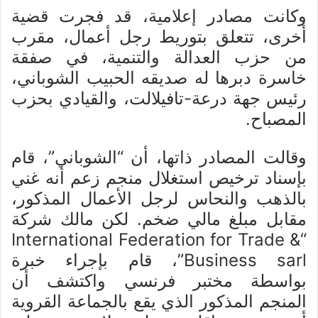
وكانت مصادر إعلامية، قد فجرت قضية
أخرى، تتعلق بتوريط رجل أعمال، مقرب
من حزب العدالة والتنمية، في صفقة
خاسرة دبرها له صديقه الحبيب الشوباني،
رئيس جهة درعة-تافيلالت، والقيادي بحزب
المصباح.
وقالت المصادر ذاتها، أن “الشوباني”، قام
بإسناد ترخيص استغلال منجم زعم أنه غني
بالذهب والنحاس لرجل الأعمال المذكور،
مقابل مبلغ مالي ضخم. لكن مالك شركة
“International Federation for Trade &
Business sarl”، قام بإجراء خبرة
بواسطة مختبر فرنسي واكتشف أن
المنجم المذكور الذي يقع بالجماعة القروية