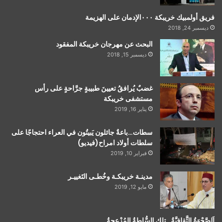
فريق أولمبيك خريبكة ٠٠٠الإدمان على الهزيمة
ديسمبر 24, 2018
البحث عن مهرجان خريبكة المفقود
ديسمبر 15, 2018
غضبٌ يُرافقُ تعيينَ طبيبةٍ جرَّاحةٍ على رأس
مستشفى خريبكة
يناير 16, 2019
سطات…باعةٌ جائلون يَبيتُون في العراء احتجاجًا على
سلطات أولاد امراح(فيديو)
فبراير 10, 2019
مدينـة خريبكـة وخُطـى التَغييـر
مايو 12, 2019
اَلصَّحْوَةُ الثَّقافيَّةُ…تلك السُّلطةُ المُزْعجةُ