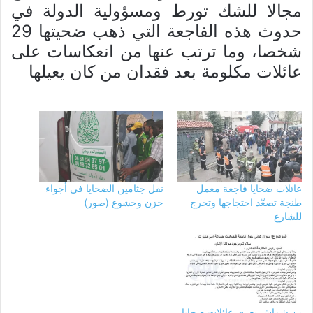
مجالا للشك تورط ومسؤولية الدولة في
حدوث هذه الفاجعة التي ذهب ضحيتها 29
شخصا، وما ترتب عنها من انعكاسات على
عائلات مكلومة بعد فقدان من كان يعيلها
عائلات ضحايا فاجعة معمل
نقل جثامين الضحايا في أجواء
طنجة تصعّد احتجاجها وتخرج
حزن وخشوع (صور)
للشارع
بن شماش يعزي عائلات ضحايا