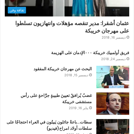
ثقافة وفن
عثمان أشقرا: مدير تنقصه مؤهلات وانتهازيون تسلطوا
على مهرجان خريبكة
ديسمبر 16, 2018
فريق أولمبيك خريبكة ٠٠٠الإدمان على الهزيمة
ديسمبر 24, 2018
البحث عن مهرجان خريبكة المفقود
ديسمبر 15, 2018
غضبٌ يُرافقُ تعيينَ طبيبةٍ جرَّاحةٍ على رأس
مستشفى خريبكة
يناير 16, 2019
سطات…باعةٌ جائلون يَبيتُون في العراء احتجاجًا على
سلطات أولاد امراح(فيديو)