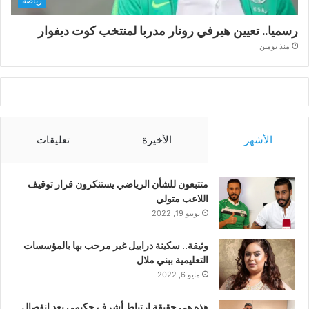
رياضة
رسميا.. تعيين هيرفي رونار مدربا لمنتخب كوت ديفوار
منذ يومين
الأشهر
الأخيرة
تعليقات
متتبعون للشأن الرياضي يستنكرون قرار توقيف
اللاعب متولي
يونيو 19, 2022
وثيقة.. سكينة درابيل غير مرحب بها بالمؤسسات
التعليمية ببني ملال
مايو 6, 2022
هذه هي حقيقة ارتباط أشرف حكيمي بعد انفصال