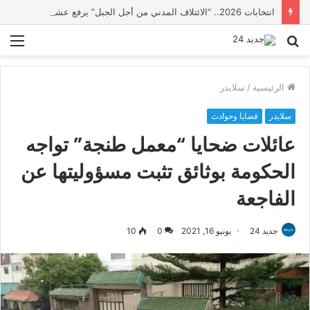
انتخابات 2026.. “الائتلاف المدني من أجل الجبل” يرفع عشرة مطالب أمام الأحزاب لإنصاف المناطق الجبلية
بحث
الق
عن
الرئيسية
/
سلايدر
سلايدر
قضايا وحوادث
عائلات ضحايا “معمل طنجة” تواجه
الحكومة بوثائق تثبت مسؤوليتها عن
الفاجعة
جديد 24
يونيو 16, 2021
0
10