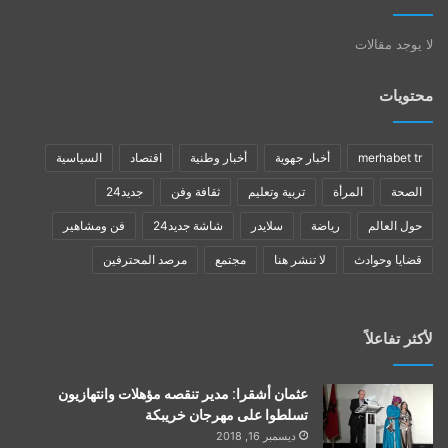
لا يوجد مقالات
محتويات
merhabet tr
أخبار جهوية
أخبار وطنية
اقتصاد
السياسية
الصحة
المرأة
تربية وتعليم
ثقافة وفن
جديد24
حول العالم
رياضة
سلايدر
شاشة جديد24
فن ومشاهير
قضايا وحوادث
لا تنشر هنا
مجتمع
مرصد المحترفين
لأكثر تفاعلاً
عثمان أشقرا: مدير تنقصه مؤهلات وانتهازيون
تسلطوا على مهرجان خريبكة
ديسمبر 16, 2018