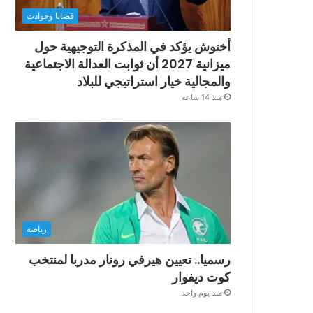
قضايا وحوادث
أخنوش يؤكد في المذكرة التوجيهية حول
ميزانية 2027 أن ثوابت العدالة الاجتماعية
والمجالية خيار استراتيجي للبلاد
منذ 14 ساعة
رياضة
رسميا.. تعيين هيرفي رونار مدربا لمنتخب
كوت ديفوار
منذ يوم واحد