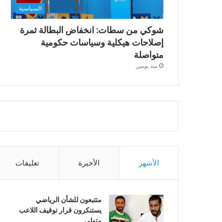
السياسية
شوكي من سطات: انخفاض البطالة ثمرة
إصلاحات هيكلية وسياسات حكومية
متواصلة
منذ يومين
الأشهر
الأخيرة
تعليقات
متتبعون للشأن الرياضي
يستنكرون قرار توقيف اللاعب
متولي