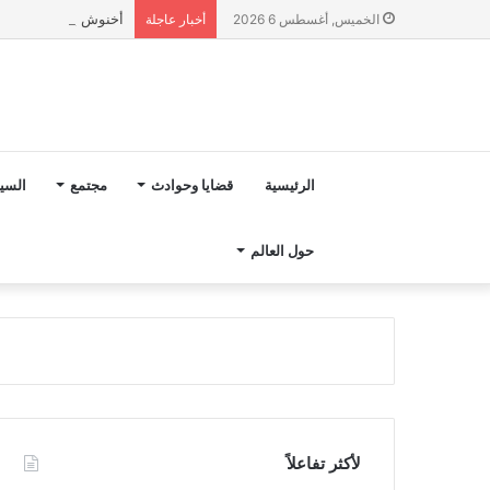
أخنوش يؤكد في المذكرة التوجيهية حول ميزانية 027
الخميس, أغسطس 6 2026
أخبار عاجلة
الرئيسية
قضايا وحوادث
مجتمع
السي
حول العالم
لأكثر تفاعلاً