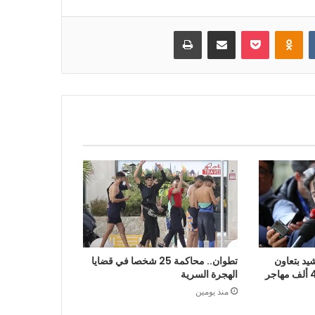
بوكيت
Odnoklassniki
مشاركة عبر البريد
طباعة
يد بتعاون
تطوان.. محاكمة 25 شخصا في قضايا
الرباط في إعادة قرابة 48 ألف مهاجر
الهجرة السرية
منذ يومين