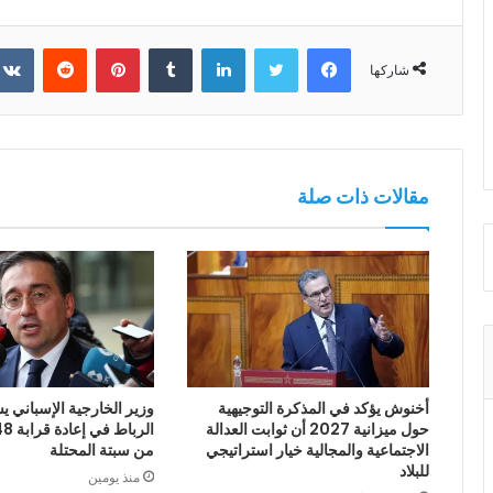
فيسبوك
تويتر
لينكدإن
بينتيريست
شاركها
مقالات ذات صلة
أخنوش يؤكد في المذكرة التوجيهية
وزير الخارجية الإسباني يش
حول ميزانية 2027 أن ثوابت العدالة
الاجتماعية والمجالية خيار استراتيجي
من سبتة المحتلة
للبلاد
منذ يومين