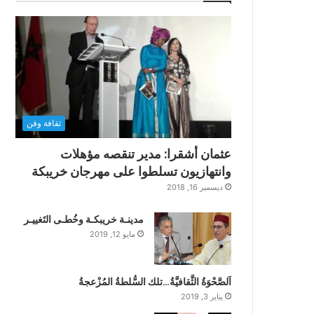
ثقافة وفن
عثمان أشقرا: مدير تنقصه مؤهلات
وانتهازيون تسلطوا على مهرجان خريبكة
ديسمبر 16, 2018
مدينـة خريبكـة وخُطـى التَغييـر
مايو 12, 2019
اَلصَّحْوَةُ الثَّقافيَّةُ…تلك السُّلطةُ المُزْعجةُ
يناير 3, 2019