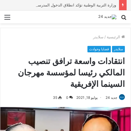
وزارة التربية الوطنية تؤكد انطلاق الدخول المدرسي 2026-2027 في موعده الرسمي
بحث
الق
عن
الرئيسية
/
سلايدر
سلايدر
قضايا وحوادث
انتقادات واسعة ترافق تنصيب
المالكي رئيسا لمؤسسة مهرجان
السينما الإفريقية
جديد 24
يوليو 18, 2021
0
35