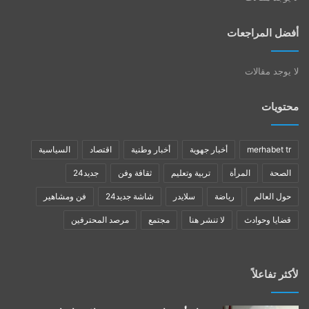
أفضل المراجعات
لا يوجد مقالات
محتويات
merhabet tr
أخبار جهوية
أخبار وطنية
اقتصاد
السياسية
الصحة
المرأة
تربية وتعليم
ثقافة وفن
جديد24
حول العالم
رياضة
سلايدر
شاشة جديد24
فن ومشاهير
قضايا وحوادث
لا تنشر هنا
مجتمع
مرصد المحترفين
لأكثر تفاعلاً