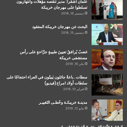
عثمان أشقرا: مدير تنقصه مؤهلات وانتهازيون
تسلطوا على مهرجان خريبكة
ديسمبر 16, 2018
البحث عن مهرجان خريبكة المفقود
ديسمبر 15, 2018
غضبٌ يُرافقُ تعيينَ طبيبةٍ جرَّاحةٍ على رأس
مستشفى خريبكة
يناير 16, 2019
سطات…باعةٌ جائلون يَبيتُون في العراء احتجاجًا على
سلطات أولاد امراح(فيديو)
فبراير 10, 2019
مدينـة خريبكـة وخُطـى التَغييـر
مايو 12, 2019