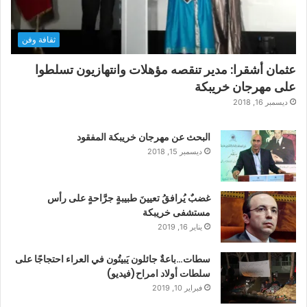
ثقافة وفن
عثمان أشقرا: مدير تنقصه مؤهلات وانتهازيون تسلطوا
على مهرجان خريبكة
ديسمبر 16, 2018
البحث عن مهرجان خريبكة المفقود
ديسمبر 15, 2018
غضبٌ يُرافقُ تعيينَ طبيبةٍ جرَّاحةٍ على رأس
مستشفى خريبكة
يناير 16, 2019
سطات…باعةٌ جائلون يَبيتُون في العراء احتجاجًا على
سلطات أولاد امراح(فيديو)
فبراير 10, 2019