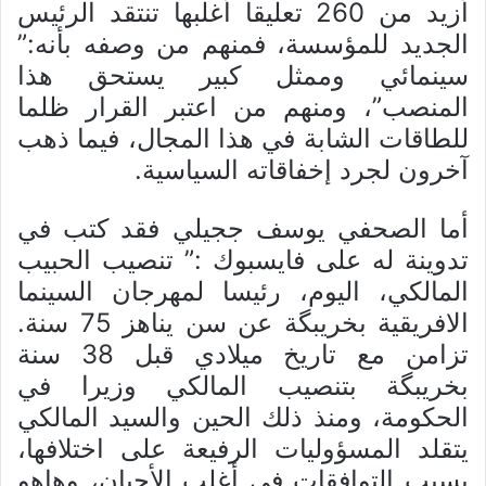
أزيد من 260 تعليقا أغلبها تنتقد الرئيس
الجديد للمؤسسة، فمنهم من وصفه بأنه:”
سينمائي وممثل كبير يستحق هذا
المنصب”، ومنهم من اعتبر القرار ظلما
للطاقات الشابة في هذا المجال، فيما ذهب
آخرون لجرد إخفاقاته السياسية.
أما الصحفي يوسف ججيلي فقد كتب في
تدوينة له على فايسبوك :” تنصيب الحبيب
المالكي، اليوم، رئيسا لمهرجان السينما
الافريقية بخريبگة عن سن يناهز 75 سنة.
تزامن مع تاريخ ميلادي قبل 38 سنة
بخريبگة بتنصيب المالكي وزيرا في
الحكومة، ومنذ ذلك الحين والسيد المالكي
يتقلد المسؤوليات الرفيعة على اختلافها،
بسبب التوافقات في أغلب الأحيان، وهاهو