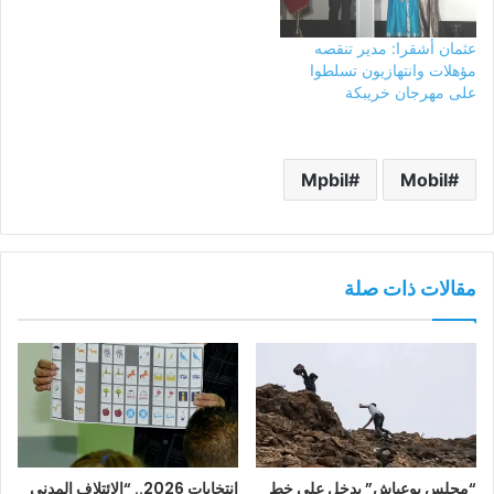
عثمان أشقرا: مدير تنقصه
مؤهلات وانتهازيون تسلطوا
على مهرجان خريبكة
Mpbil
Mobil
مقالات ذات صلة
“مجلس بوعياش” يدخل على خط
انتخابات 2026.. “الائتلاف المدني