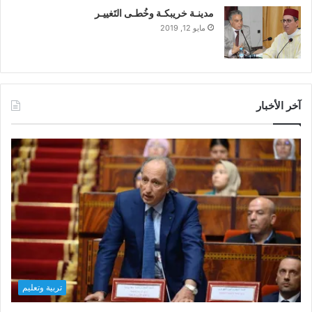
مدينـة خريبكـة وخُطـى التَغييـر
مايو 12, 2019
آخر الأخبار
تربية وتعليم