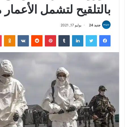
بالتلقيح لتشمل الأعمار من 30 إلى 34
جديد 24
يوليو 17, 2021
فيسبوك
تويتر
لينكدإن
بينتيريست
iki