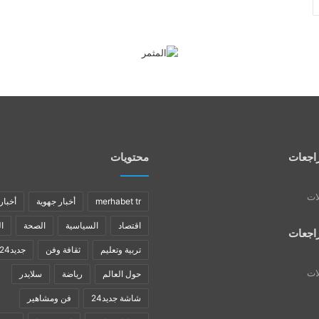
اجعات
محتويات
لات
merhabet tr
أخبار جهوية
أخبار
اقتصاد
السياسية
الصحة
ا
اجعات
تربية وتعليم
ثقافة وفن
جديد24
لات
حول العالم
رياضة
سلايدر
شاشة جديد24
فن ومشاهير