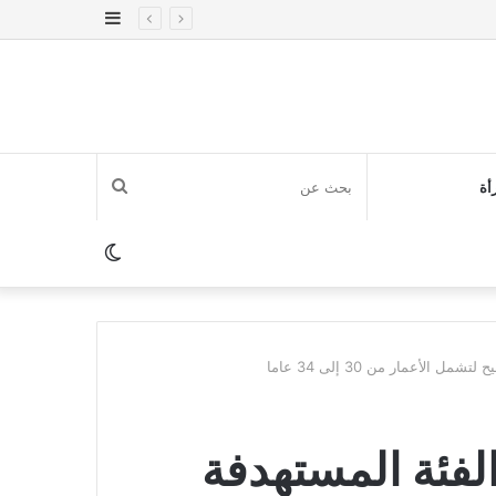
إضافة
عمود
جانبي
بحث
أة
عن
الوضع
المظلم
الأعمار من 30 إلى 34 عاما
الفئة المستهدفة