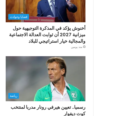
قضايا وحوادث
أخنوش يؤكد في المذكرة التوجيهية حول
ميزانية 2027 أن ثوابت العدالة الاجتماعية
والمجالية خيار استراتيجي للبلاد
منذ يومين
رياضة
رسميا.. تعيين هيرفي رونار مدربا لمنتخب
كوت ديفوار