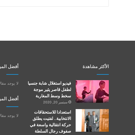
الأكثر مشاهدة
أفضل المر
فيديو استغلال شابة جنسيا
لا يوجد مقا
لطفل قاصر يثير موجة
سخط وسط المغاربة
أفضل المر
سبتمبر 20, 2020
استعدادا للاستحقاقات
لا يوجد مقا
الانتخابية.. لفتيت يطلق
حركة انتقالية واسعة في
صفوف رجال السلطة