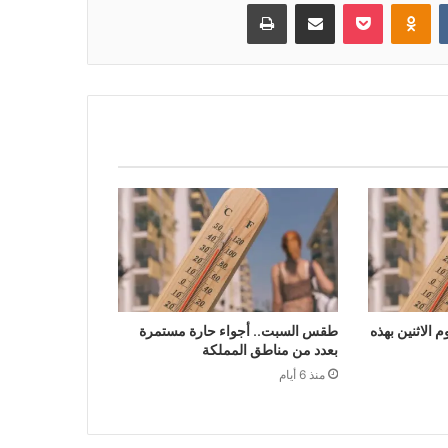
بوكيت
Odnoklassniki
مشاركة عبر البريد
طباعة
الاثنين بهذه
طقس السبت.. أجواء حارة مستمرة
بعدد من مناطق المملكة
منذ 6 أيام