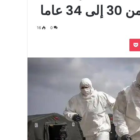
 عاما
16
0
بوكيت
Odnoklassn