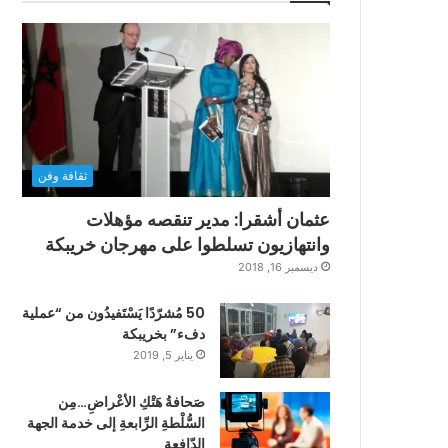
ثقافة وفن
عثمان أشقرا: مدير تنقصه مؤهلات
وانتهازيون تسلطوا على مهرجان خريبكة
ديسمبر 16, 2018
50 مُشرّدًا يَسْتَفيدُون من “عملية
دفء” بخريبكة
يناير 5, 2019
صَحافةُ هَتْكِ الأعْراضِ…مِن
السُّلْطةِ الرِّابعةِ إلى خدمة الجهة
الدّافعةِ