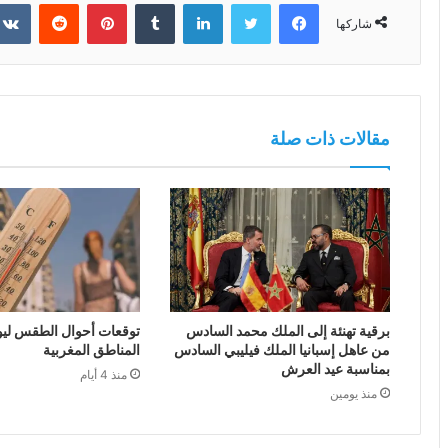
فيسبوك
تويتر
لينكدإن
بينتيريست
شاركها
مقالات ذات صلة
برقية تهنئة إلى الملك محمد السادس
توقعات أحوال الطقس ليوم 
من عاهل إسبانيا الملك فيليبي السادس
المناطق المغربية
بمناسبة عيد العرش
منذ 4 أيام
منذ يومين