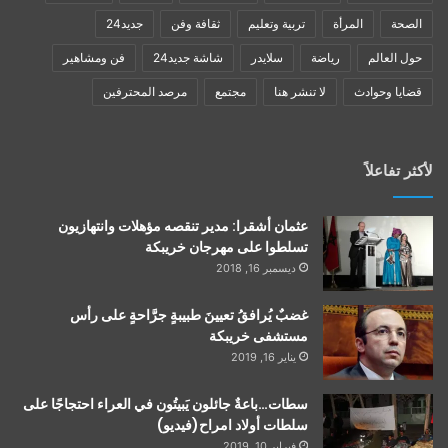
الصحة
المرأة
تربية وتعليم
ثقافة وفن
جديد24
حول العالم
رياضة
سلايدر
شاشة جديد24
فن ومشاهير
قضايا وحوادث
لا تنشر هنا
مجتمع
مرصد المحترفين
لأكثر تفاعلاً
عثمان أشقرا: مدير تنقصه مؤهلات وانتهازيون
تسلطوا على مهرجان خريبكة
ديسمبر 16, 2018
غضبٌ يُرافقُ تعيينَ طبيبةٍ جرَّاحةٍ على رأس
مستشفى خريبكة
يناير 16, 2019
سطات…باعةٌ جائلون يَبيتُون في العراء احتجاجًا على
سلطات أولاد امراح(فيديو)
فبراير 10, 2019