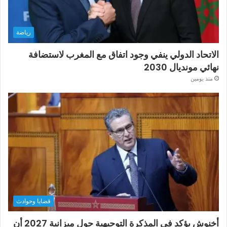
رياضة
الاتحاد الدولي ينفي وجود اتفاق مع المغرب لاستضافة
نهائي مونديال 2030
منذ يومين
قضايا وحوادث
أخنوش يؤكد في المذكرة التوجيهية حول ميزانية 2027 أن