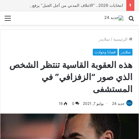
انتخابات 2026.. “الائتلاف المدني من أجل الجبل” يرفع عشرة مطالب أمام الأحزاب لإنصاف المناطق الجبلية
بحث
الق
عن
الرئيسية
/
سلايدر
سلايدر
قضايا وحوادث
هذه العقوبة القاسية تنتظر الشخص
الذي صور “الزفزافي” في
المستشفى
جديد 24
يوليو 7, 2021
0
16