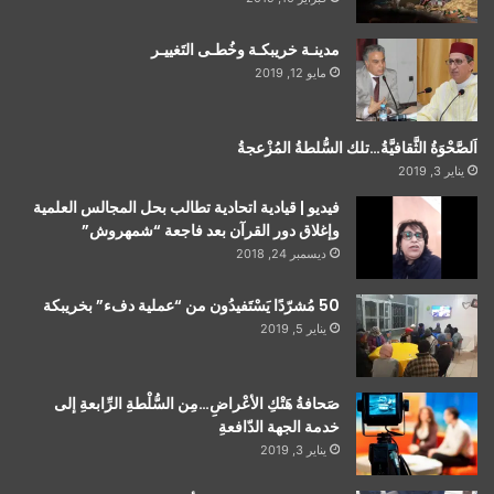
مدينـة خريبكـة وخُطـى التَغييـر
مايو 12, 2019
اَلصَّحْوَةُ الثَّقافيَّةُ…تلك السُّلطةُ المُزْعجةُ
يناير 3, 2019
فيديو | قيادية اتحادية تطالب بحل المجالس العلمية
وإغلاق دور القرآن بعد فاجعة “شمهروش”
ديسمبر 24, 2018
50 مُشرّدًا يَسْتَفيدُون من “عملية دفء” بخريبكة
يناير 5, 2019
صَحافةُ هَتْكِ الأعْراضِ…مِن السُّلْطةِ الرِّابعةِ إلى
خدمة الجهة الدّافعةِ
يناير 3, 2019