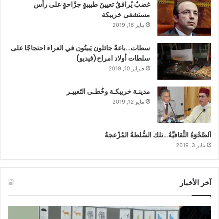
غضبٌ يُرافقُ تعيينَ طبيبةٍ جرَّاحةٍ على رأس
مستشفى خريبكة
يناير 16, 2019
سطات…باعةٌ جائلون يَبيتُون في العراء احتجاجًا على
سلطات أولاد امراح(فيديو)
فبراير 10, 2019
مدينـة خريبكـة وخُطـى التَغييـر
مايو 12, 2019
اَلصَّحْوَةُ الثَّقافيَّةُ…تلك السُّلطةُ المُزْعجةُ
يناير 3, 2019
آخر الأخبار