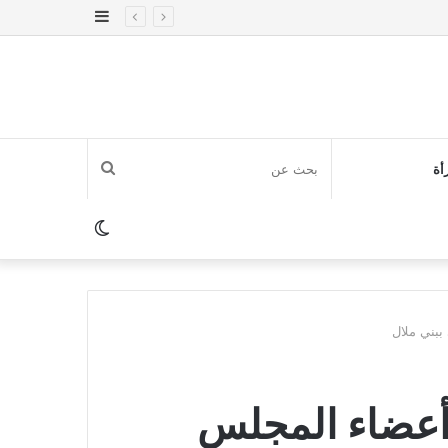
إضافة
عمود
جانبي
بحث
أة
عن
الوضع
المظلم
ببني ملال
ت أعضاء المجلس