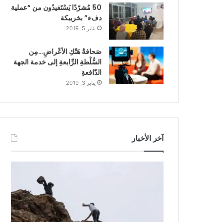
50 مُشرّدًا يَسْتَفيدُون من “عملية
دفء” بخريبكة
يناير 5, 2019
صَحافةُ هَتْكِ الأعْراضِ…مِن
السُّلْطةِ الرِّابعةِ إلى خدمة الجهة
الدّافعةِ
يناير 3, 2019
آخر الأخبار