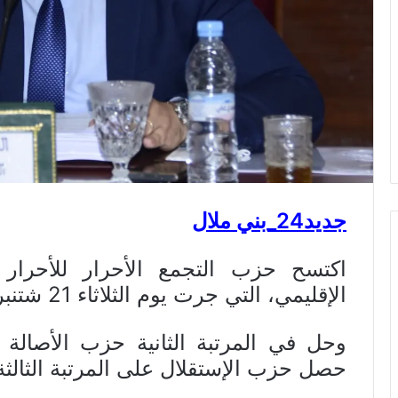
جديد24_بني ملال
اكتسح حزب التجمع الأحرار للأحرار 
الإقليمي، التي جرت يوم الثلاثاء 21 شتنبر الجاري، بحصوله 143 صوتا .
حصل حزب الإستقلال على المرتبة الثالثة ب 91 صو