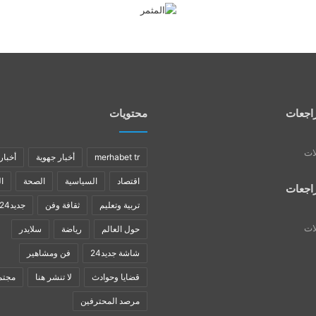
اجعات
محتويات
لات
merhabet tr
أخبار جهوية
أخبار
اقتصاد
السياسية
الصحة
ا
اجعات
تربية وتعليم
ثقافة وفن
جديد24
لات
حول العالم
رياضة
سلايدر
شاشة جديد24
فن ومشاهير
قضايا وحوادث
لا تنشر هنا
مجتم
مرصد المحترفين