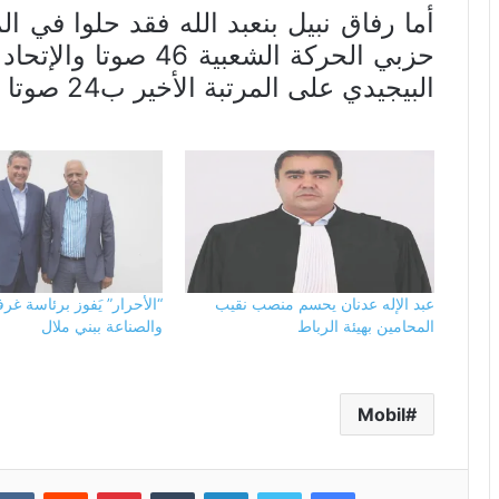
البيجيدي على المرتبة الأخير ب24 صوتا .
عبد الإله عدنان يحسم منصب نقيب
“الأحرار” يَفوز برئاسة غرف
المحامين بهيئة الرباط
والصناعة ببني ملال
Mobil
فيسبوك
تويتر
لينكدإن
بينتيريست