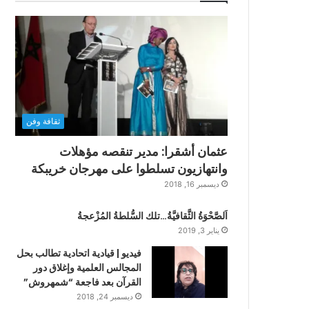
ثقافة وفن
عثمان أشقرا: مدير تنقصه مؤهلات
وانتهازيون تسلطوا على مهرجان خريبكة
ديسمبر 16, 2018
اَلصَّحْوَةُ الثَّقافيَّةُ…تلك السُّلطةُ المُزْعجةُ
يناير 3, 2019
فيديو | قيادية اتحادية تطالب بحل
المجالس العلمية وإغلاق دور
القرآن بعد فاجعة “شمهروش”
ديسمبر 24, 2018