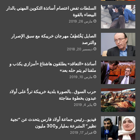
السلطات تفض اعتصام أساتذة التكوين المهني بالدار
البيضاء بالقوة
مارس 26, 2019
الصايل يَخْتَطِفُ مهرجان خريبكة مع سبق الإصرار
والترصد
ديسمبر 20, 2018
أساتذة «التعاقد» يطلقون هاشتاغ «أمزازي يكذب و
ملفنا لم يتم حله بعد»
مارس 10, 2019
حرب السوق…بالصورة بلدية خريبكة تردُّ على أولاد
عبدون بخطوة مفاجئة
يناير 4, 2019
فيديو…رئيس جماعة أولاد فارس يتحدث عن “نجية
نظير” المتبرعة بمليار و300 مليون
فبراير 17, 2019