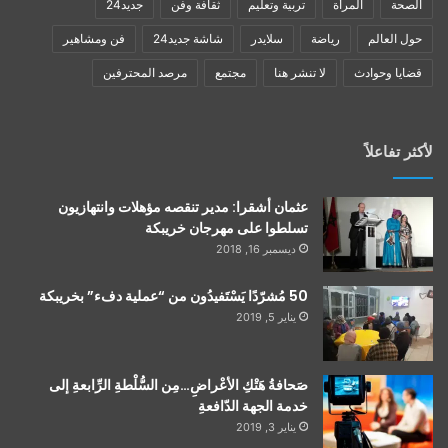
الصحة
المرأة
تربية وتعليم
ثقافة وفن
جديد24
حول العالم
رياضة
سلايدر
شاشة جديد24
فن ومشاهير
قضايا وحوادث
لا تنشر هنا
مجتمع
مرصد المحترفين
لأكثر تفاعلاً
عثمان أشقرا: مدير تنقصه مؤهلات وانتهازيون
تسلطوا على مهرجان خريبكة
ديسمبر 16, 2018
50 مُشرّدًا يَسْتَفيدُون من “عملية دفء” بخريبكة
يناير 5, 2019
صَحافةُ هَتْكِ الأعْراضِ…مِن السُّلْطةِ الرِّابعةِ إلى
خدمة الجهة الدّافعةِ
يناير 3, 2019