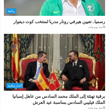
رياضة
رسميا.. تعيين هيرفي رونار مدربا لمنتخب كوت ديفوار
منذ يوم واحد
أخبار وطنية
برقية تهنئة إلى الملك محمد السادس من عاهل إسبانيا
الملك فيليبي السادس بمناسبة عيد العرش
منذ يوم واحد