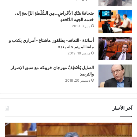
صَحافةُ هَتْكِ الأعْراضِ…مِن السُّلْطةِ الرِّابعةِ إلى
خدمة الجهة الدّافعةِ
يناير 3, 2019
أساتذة «التعاقد» يطلقون هاشتاغ «أمزازي يكذب و
ملفنا لم يتم حله بعد»
مارس 10, 2019
الصايل يَخْتَطِفُ مهرجان خريبكة مع سبق الإصرار
والترصد
ديسمبر 20, 2018
آخر الأخبار