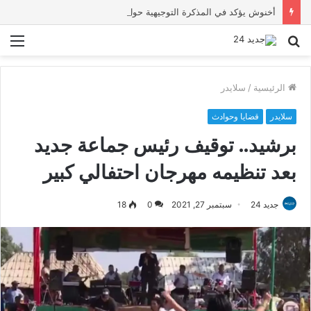
أخنوش يؤكد في المذكرة التوجيهية حول ميزانية 2027 أن ثوابت العدالة الاجتماعية والمجالية خيار استراتيجي للبلاد
بحث
الق
عن
الرئيسية
/
سلايدر
سلايدر
قضايا وحوادث
برشيد.. توقيف رئيس جماعة جديد
بعد تنظيمه مهرجان احتفالي كبير
جديد 24
سبتمبر 27, 2021
0
18