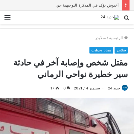
أخنوش يؤكد في المذكرة التوجيهية حول ميزانية 2027 أن ثوابت العدالة الاجتماعية والمجالية خيار استراتيجي للبلاد
بحث
الق
عن
الرئيسية
/
سلايدر
سلايدر
قضايا وحوادث
مقتل شخص وإصابة آخر في حادثة
سير خطيرة نواحي الرماني
جديد 24
سبتمبر 14, 2021
0
17