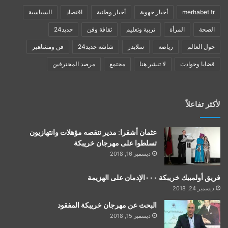
merhabet tr
أخبار جهوية
أخبار وطنية
اقتصاد
السياسية
الصحة
المرأة
تربية وتعليم
ثقافة وفن
جديد24
حول العالم
رياضة
سلايدر
شاشة جديد24
فن ومشاهير
قضايا وحوادث
لا تنشر هنا
مجتمع
مرصد المحترفين
لأكثر تفاعلاً
عثمان أشقرا: مدير تنقصه مؤهلات وانتهازيون
تسلطوا على مهرجان خريبكة
ديسمبر 16, 2018
فريق أولمبيك خريبكة ٠٠٠الإدمان على الهزيمة
ديسمبر 24, 2018
البحث عن مهرجان خريبكة المفقود
ديسمبر 15, 2018