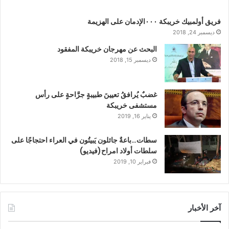
فريق أولمبيك خريبكة ٠٠٠الإدمان على الهزيمة
ديسمبر 24, 2018
البحث عن مهرجان خريبكة المفقود
ديسمبر 15, 2018
غضبٌ يُرافقُ تعيينَ طبيبةٍ جرَّاحةٍ على رأس
مستشفى خريبكة
يناير 16, 2019
سطات…باعةٌ جائلون يَبيتُون في العراء احتجاجًا على
سلطات أولاد امراح(فيديو)
فبراير 10, 2019
آخر الأخبار