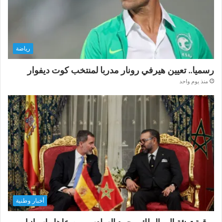
رياضة
رسميا.. تعيين هيرفي رونار مدربا لمنتخب كوت ديفوار
منذ يوم واحد
أخبار وطنية