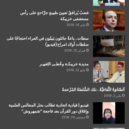
غضبٌ يُرافقُ تعيينَ طبيبةٍ جرَّاحةٍ على رأس
مستشفى خريبكة
يناير 16, 2019
سطات…باعةٌ جائلون يَبيتُون في العراء احتجاجًا على
سلطات أولاد امراح(فيديو)
فبراير 10, 2019
مدينـة خريبكـة وخُطـى التَغييـر
مايو 12, 2019
اَلصَّحْوَةُ الثَّقافيَّةُ…تلك السُّلطةُ المُزْعجةُ
يناير 3, 2019
فيديو | قيادية اتحادية تطالب بحل المجالس العلمية
وإغلاق دور القرآن بعد فاجعة “شمهروش”
ديسمبر 24, 2018