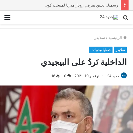
رسميا.. تعيين هيرفي رونار مدربا لمنتخب كوت ديفوار
بحث
الق
عن
الرئيسية
/
سلايدر
سلايدر
قضايا وحوادث
الداخلية تَردُ على البيجيدي
جديد 24
نوفمبر 19, 2021
0
16