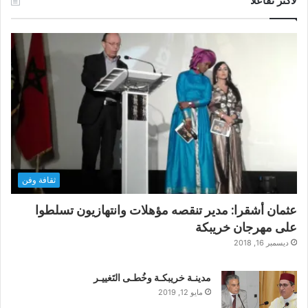
لأكثر تفاعلاً
ثقافة وفن
عثمان أشقرا: مدير تنقصه مؤهلات وانتهازيون تسلطوا
على مهرجان خريبكة
ديسمبر 16, 2018
مدينـة خريبكـة وخُطـى التَغييـر
مايو 12, 2019