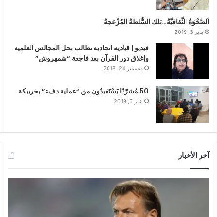
اَلصَّحْوَةُ الثَّقافيَّةُ…تلك السُّلطةُ المُزْعجةُ
يناير 3, 2019
فيديو | قيادية اتحادية تطالب بحل المجالس العلمية
وإغلاق دور القرآن بعد فاجعة “شمهروش”
ديسمبر 24, 2018
50 مُشرّدًا يَسْتَفيدُون من “عملية دفء” بخريبكة
يناير 5, 2019
آخر الأخبار