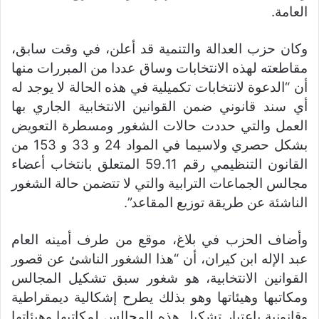
العامة.
وكان حزب العدالة والتنمية قد أعلن، في وقت سابق،
مقاطعته لهذه الانتخابات وساق عددا من المبررات منها
أن “الدعوة لانتخابات تكميلية في هذه الحالة لا يوجد له
أي سند قانوني ضمن القوانين الانتخابية الجاري بها
العمل والتي حددت حالات الشغور ومسطرة التعويض
بشكل حصري ولاسيما في المواد 24 و 33 و 153 من
القانون التنظيمي رقم 59.11 المتعلق بانتخاب أعضاء
مجالس الجماعات الترابية والتي لا تتضمن حالة الشغور
الناشئة عن طريقة توزيع المقاعد”.
وأضاف الحزب في بلاغ، موقع من طرف أمينه العام
عبد الإله ابن كيران، أن “هذا الشغور الناشئ عن قصور
القوانين الانتخابية، هو شغور سبق تشكيل المجالس
ومكاتبها وهيئاتها وهو بذلك يطرح إشكالية ديمقراطية
وقانونية باعتبار تشكيل هذه المجالس لمكاتبها وهيئاتها