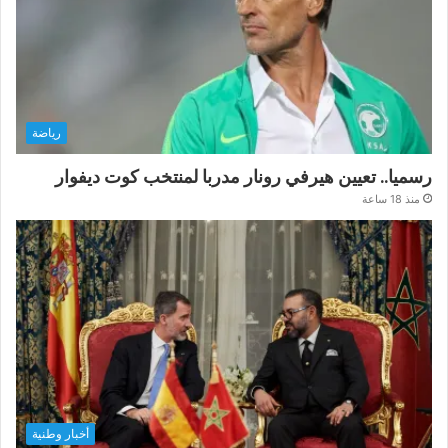
رياضة
رسميا.. تعيين هيرفي رونار مدربا لمنتخب كوت ديفوار
منذ 18 ساعة
أخبار وطنية