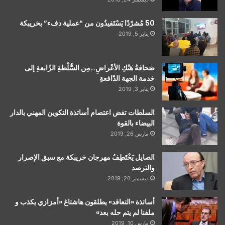
50 مُشرّدًا يَسْتَفيدُون من “عملية دفء” بخريبكة
يناير 5, 2019
صَحافةُ هَتْكِ الأعْراضِ…مِن السُّلْطةِ الرِّابعةِ إلى
خدمة الجهة الدّافعةِ
يناير 3, 2019
السلطات تفض اعتصام أساتذة التكوين المهني بالدار
البيضاء بالقوة
مارس 26, 2019
الصايل يَخْتَطِفُ مهرجان خريبكة مع سبق الإصرار
والترصد
ديسمبر 20, 2018
أساتذة «التعاقد» يطلقون هاشتاغ «أمزازي يكذب و
ملفنا لم يتم حله بعد»
مارس 10, 2019