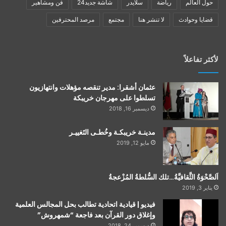
حول العالم
رياضة
سلايدر
شاشة جديد24
فن ومشاهير
قضايا وحوادث
لا تنشر هنا
مجتمع
مرصد المحترفين
لأكثر تفاعلاً
عثمان أشقرا: مدير تنقصه مؤهلات وانتهازيون
تسلطوا على مهرجان خريبكة
ديسمبر 16, 2018
مدينـة خريبكـة وخُطـى التَغييـر
مايو 12, 2019
اَلصَّحْوَةُ الثَّقافيَّةُ…تلك السُّلطةُ المُزْعجةُ
يناير 3, 2019
فيديو | قيادية اتحادية تطالب بحل المجالس العلمية
وإغلاق دور القرآن بعد فاجعة “شمهروش”
ديسمبر 24, 2018