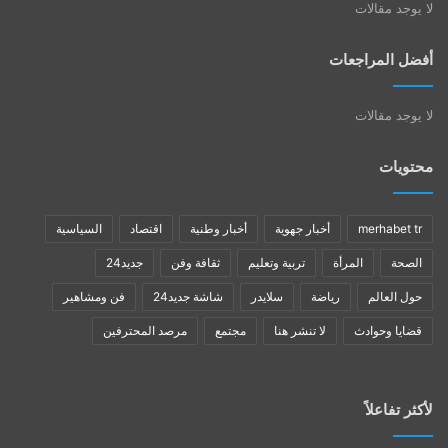
لا يوجد مقالات
أفضل المراجعات
لا يوجد مقالات
محتويات
merhabet tr
أخبار جهوية
أخبار وطنية
اقتصاد
السياسية
الصحة
المرأة
تربية وتعليم
ثقافة وفن
جديد24
حول العالم
رياضة
سلايدر
شاشة جديد24
فن ومشاهير
قضايا وحوادث
لا تنشر هنا
مجتمع
مرصد المحترفين
لأكثر تفاعلاً