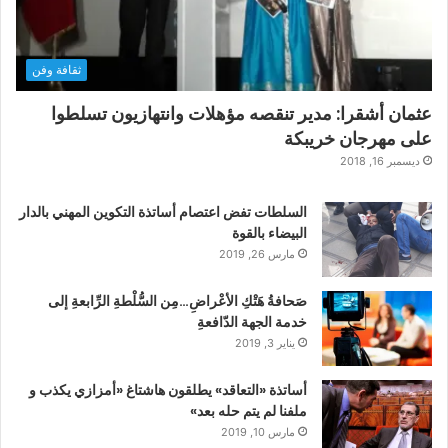
ثقافة وفن
عثمان أشقرا: مدير تنقصه مؤهلات وانتهازيون تسلطوا
على مهرجان خريبكة
ديسمبر 16, 2018
السلطات تفض اعتصام أساتذة التكوين المهني بالدار
البيضاء بالقوة
مارس 26, 2019
صَحافةُ هَتْكِ الأعْراضِ…مِن السُّلْطةِ الرِّابعةِ إلى
خدمة الجهة الدّافعةِ
يناير 3, 2019
أساتذة «التعاقد» يطلقون هاشتاغ «أمزازي يكذب و
ملفنا لم يتم حله بعد»
مارس 10, 2019