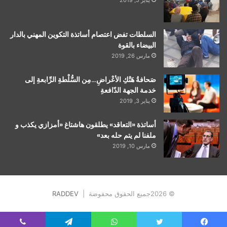
السلطات تفض اعتصام أساتذة التكوين المهني بالدار
البيضاء بالقوة
مارس 26, 2019
صَحافةُ هَتْكِ الأعْراضِ…مِن السُّلْطةِ الرِّابعةِ إلى
خدمة الجهة الدّافعةِ
يناير 3, 2019
أساتذة «التعاقد» يطلقون هاشتاغ «أمزازي يكذب و
ملفنا لم يتم حله بعد»
مارس 10, 2019
© 2026جميع الحقوق محفوضة |
RADDEV