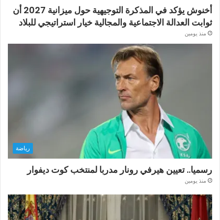
أخنوش يؤكد في المذكرة التوجيهية حول ميزانية 2027 أن
ثوابت العدالة الاجتماعية والمجالية خيار استراتيجي للبلاد
منذ يومين
رياضة
رسميا.. تعيين هيرفي رونار مدربا لمنتخب كوت ديفوار
منذ يومين