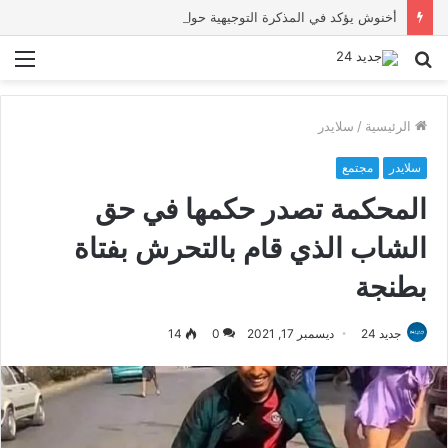
أخنوش يؤكد في المذكرة التوجيهية حول ميزانية 2027 أن ثوابت العدالة الاجتماعية والمجالية خيار استراتيجي للبلاد
بحث
الق
عن
الرئيسية
/
سلايدر
سلايدر
مجتمع
المحكمة تصدر حكمها في حق
الشاب الذي قام بالتحرش بفتاة
بطنجة
جديد 24
ديسمبر 17, 2021
0
14