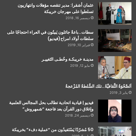
عثمان أشقرا: مدير تنقصه مؤهلات وانتهازيون
تسلطوا على مهرجان خريبكة
ديسمبر 16, 2018
سطات…باعةٌ جائلون يَبيتُون في العراء احتجاجًا على
سلطات أولاد امراح(فيديو)
فبراير 10, 2019
مدينـة خريبكـة وخُطـى التَغييـر
مايو 12, 2019
اَلصَّحْوَةُ الثَّقافيَّةُ…تلك السُّلطةُ المُزْعجةُ
يناير 3, 2019
فيديو | قيادية اتحادية تطالب بحل المجالس العلمية
وإغلاق دور القرآن بعد فاجعة “شمهروش”
ديسمبر 24, 2018
50 مُشرّدًا يَسْتَفيدُون من “عملية دفء” بخريبكة
يناير 5, 2019