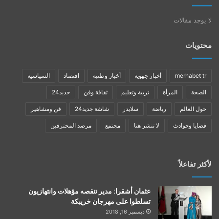
لا يوجد مقالات
محتويات
merhabet tr
أخبار جهوية
أخبار وطنية
اقتصاد
السياسية
الصحة
المرأة
تربية وتعليم
ثقافة وفن
جديد24
حول العالم
رياضة
سلايدر
شاشة جديد24
فن ومشاهير
قضايا وحوادث
لا تنشر هنا
مجتمع
مرصد المحترفين
لأكثر تفاعلاً
عثمان أشقرا: مدير تنقصه مؤهلات وانتهازيون
تسلطوا على مهرجان خريبكة
ديسمبر 16, 2018