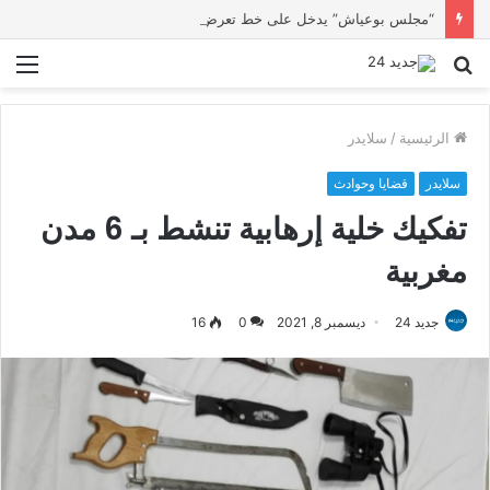
“مجلس بوعياش” يدخل على خط تعرض شاب لتهديد من فرد القوات العمومية
بحث
الق
عن
الرئيسية
/
سلايدر
سلايدر
قضايا وحوادث
تفكيك خلية إرهابية تنشط بـ 6 مدن
مغربية
جديد 24
ديسمبر 8, 2021
0
16