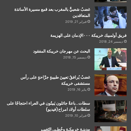
غضبٌ شعبيٌّ بالمغرب بعد قمع مسيرة الأساتذة
المتعاقدين
فبراير 21, 2019
فريق أولمبيك خريبكة ٠٠٠الإدمان على الهزيمة
ديسمبر 24, 2018
البحث عن مهرجان خريبكة المفقود
ديسمبر 15, 2018
غضبٌ يُرافقُ تعيينَ طبيبةٍ جرَّاحةٍ على رأس
مستشفى خريبكة
يناير 16, 2019
سطات…باعةٌ جائلون يَبيتُون في العراء احتجاجًا على
سلطات أولاد امراح(فيديو)
فبراير 10, 2019
مدينـة خريبكـة وخُطـى التَغييـر