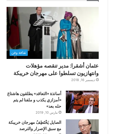
ثقافة وفن
عثمان أشقرا: مدير تنقصه مؤهلات
وانتهازيون تسلطوا على مهرجان خريبكة
ديسمبر 16, 2018
أساتذة «التعاقد» يطلقون هاشتاغ
«أمزازي يكذب و ملفنا لم يتم
حله بعد»
مارس 10, 2019
الصايل يَخْتَطِفُ مهرجان خريبكة
مع سبق الإصرار والترصد