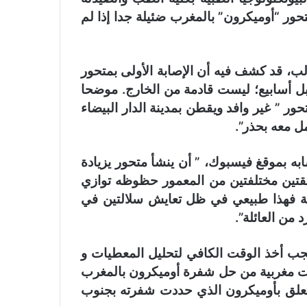
ور “أوميكرون” بالمغرب ضئيلة جدا إذا لم
ب، قد كشف فيه أن الإصابة الأولى بمتحور
قبل أسابيع؛ ليست قادمة من الخارج. موضحا
متحور ” غير وافد ويقطن بمدينة الدار البيضاء
ل معه بحذر”.
ه بموقغ فيسبوك، ” أن ينشأ متحور يزيادة
تين مختلفتين من المعمور حظوظه توازي
تلفة فهذا طبيعي في ظل تعايش سلالتين في
من العائلة”.
 يجب أخذ الوقت الكافي لتحليل المعطيات و
ات مغربية من حل شفرة أوميكرون بالمغرب
 يتعلق بأوميكرون الذي حددت شفرته بجنوب