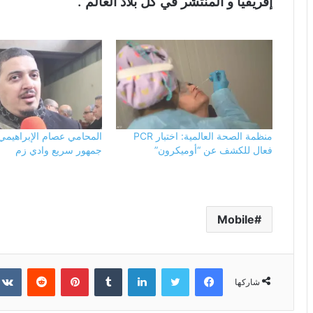
إفريقيا و المنتشر في كل بلاد العالم”.
منظمة الصحة العالمية: اختبار PCR
المحامي عصام الإبراهيمي
فعال للكشف عن “أوميكرون”
جمهور سريع وادي زم
Mobile
فيسبوك
تويتر
لينكدإن
بينتيريست
شاركها