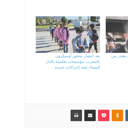
 يعتذر من
بعد انتشار متحور أوميكرون
بالمغرب..مؤسسات تعليمية بالدار
البيضاء تتخذ إجراءات جديدة
بوكيت
Odnoklassniki
مشاركة عبر البريد
طباعة