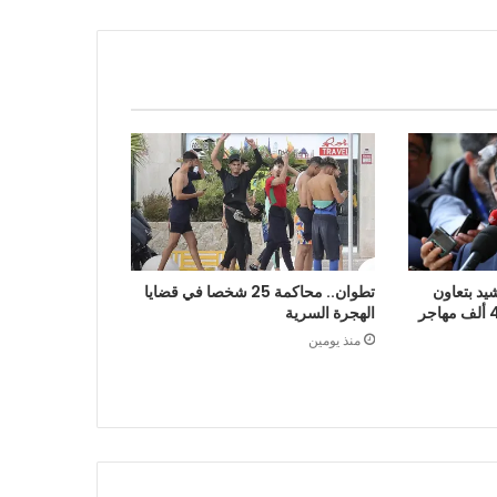
يد بتعاون
تطوان.. محاكمة 25 شخصا في قضايا
الرباط في إعادة قرابة 48 ألف مهاجر
الهجرة السرية
منذ يومين