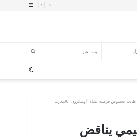
إضافة
عمود
جانبي
بحث
أة
عن
الوضع
المظلم
ت طالب بخصوص فرضية نشأة “أوميكرون” بالمغرب
هيمي يناقض