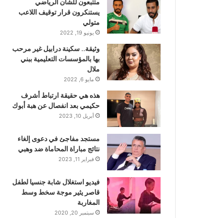
متتبعون للشأن الرياضي
يستنكرون قرار توقيف اللاعب
متولي
يونيو 19, 2022
وثيقة.. سكينة درابيل غير مرحب
بها بالمؤسسات التعليمية ببني
ملال
مايو 6, 2022
هذه هي حقيقة ارتباط أشرف
حكيمي بعد انفصال عن هبة أبوك
أبريل 10, 2023
مستجد مفاجئ في دعوى إلغاء
نتائج مباراة المحاماة ضد وهبي
فبراير 11, 2023
فيديو استغلال شابة جنسيا لطفل
قاصر يثير موجة سخط وسط
المغاربة
سبتمبر 20, 2020