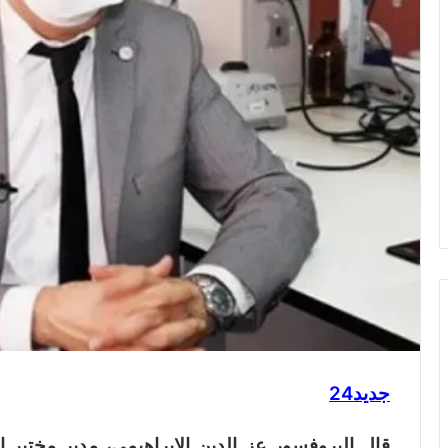
جديد24
قال البروفسور عز الدين الإبراهيمي، مدير مختبر ال