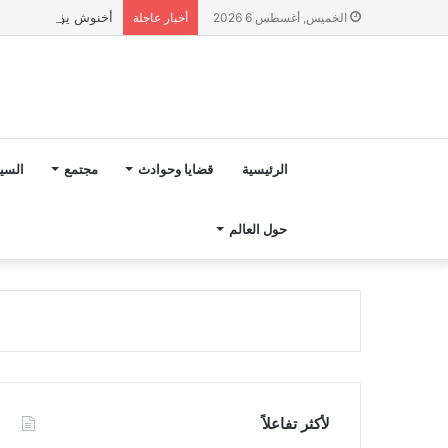
أخنوش يؤكد في المذكرة التوجيهية حول ميزانية 027
الخميس, أغسطس 6 2026
أخبار عاجلة
الرئيسية
قضايا وحوادث
مجتمع
السي
حول العالم
لأكثر تفاعلاً