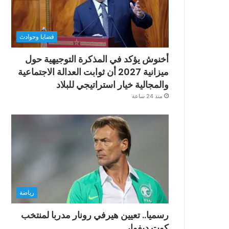
قضايا وحوادث
أخنوش يؤكد في المذكرة التوجيهية حول
ميزانية 2027 أن ثوابت العدالة الاجتماعية
والمجالية خيار استراتيجي للبلاد
منذ 24 ساعة
رياضة
رسميا.. تعيين هيرفي رونار مدربا لمنتخب
كوت ديفوار