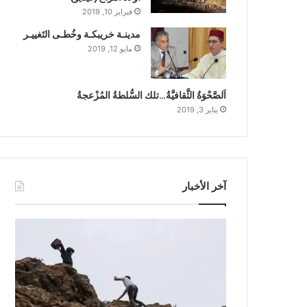
فبراير 10, 2019
مدينـة خريبكـة وخُطـى التَغييـر
مايو 12, 2019
اَلصَّحْوَةُ الثَّقافيَّةُ…تلك السُّلطةُ المُزْعجةُ
يناير 3, 2019
آخر الأخبار