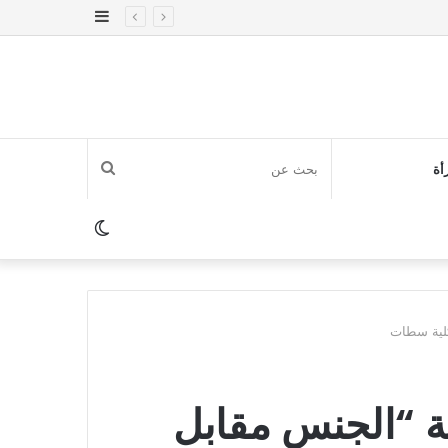
إضافة
عمود
جانبي
بحث
أة
عن
الوضع
المظلم
كلية سطات
 “الجنس مقابل