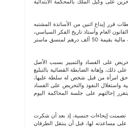
رين على وكيل الملك بالمحكمة الابتدائية
ات قرر إيداع اثنين من الأساتذة المشتبه
انون العام وأستاذ تاريخ الفكر السياسي،
في حين قرر متابعة الآخرين في حالة سراح بكفالة مالية بقيمة 50 ألف درهم لمنسق ماستر
تحريض على الفساد والتمييز بسبب الأصل
ى ذلك، وإهانة الضابطة القضائية بالتبليغ
 حق امرأة من قبل شخص له سلطة عليها،
كلية واستغلال النفوذ والتحريض على الفساد
رر إحالتهم على جلسة المحاكمة اليوم
ا تضمنت إيحاءات جنسية، إذ بعد أن شکرت
م على مساعدته لها، قبل أن ينتقل الطرفان