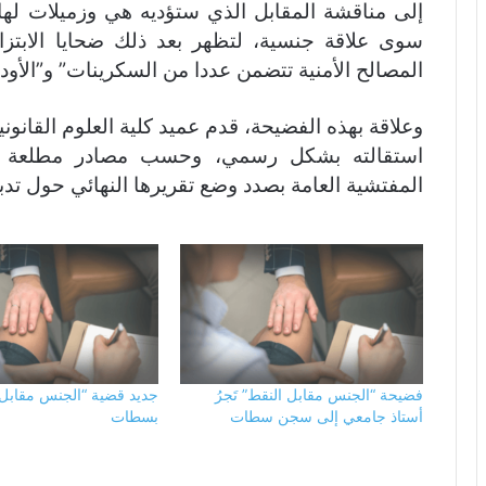
إلى مناقشة المقابل الذي ستؤديه هي وزميلات لها
سوى علاقة جنسية، لتظهر بعد ذلك ضحايا الابتزا
المصالح الأمنية تتضمن عددا من السكرينات” و”الأود
وعلاقة بهذه الفضيحة، قدم عميد كلية العلوم القانو
استقالته بشكل رسمي، وحسب مصادر مطلعة فإ
المفتشية العامة بصدد وضع تقريرها النهائي حول تدب
فضيحة “الجنس مقابل النقط” تَجرُ
جديد قضية “الجنس مقابل 
أستاذ جامعي إلى سجن سطات
بسطات