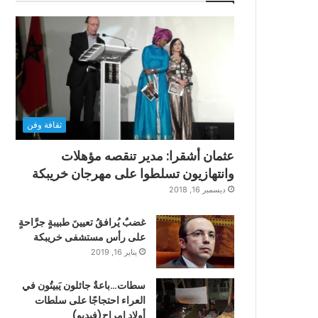
ثقافة وفن
عثمان أشقرا: مدير تنقصه مؤهلات
وانتهازيون تسلطوا على مهرجان خريبكة
ديسمبر 16, 2018
غضبٌ يُرافقُ تعيينَ طبيبةٍ جرَّاحةٍ
على رأس مستشفى خريبكة
يناير 16, 2019
سطات…باعةٌ جائلون يَبيتُون في
العراء احتجاجًا على سلطات
أولاد امراح(فيديو)