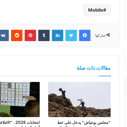
Mobile
فيسبوك
تويتر
لينكدإن
بينتيريست
شاركها
مقالات ذات صلة
“مجلس بوعياش” يدخل على خط
انتخابات 2026.. 