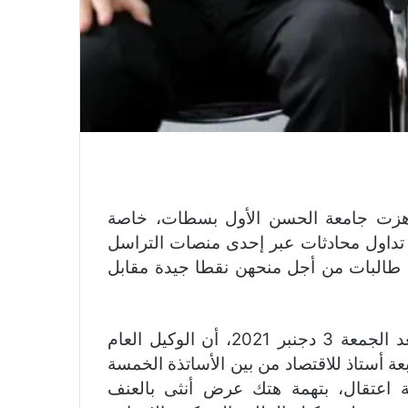
هزت جامعة الحسن الأول بسطات، خاصة
عد تداول محادثات عبر إحدى منصات التراسل
دة طالبات من أجل منحهن نقطا جيدة مقابل
وذكرت صحيفة “الصباح” في عددها الصادر يوم الغد الجمعة 3 دجنبر 2021، أن الوكيل العام
ة أستاذ للاقتصاد من بين الأساتذة الخمسة
ة اعتقال، بتهمة هتك عرض أنثى بالعنف