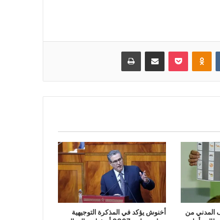
بوكيت
Odnoklassniki
مشاركة عبر البريد
طباعة
“الائتلاف المدني من
أخنوش يؤكد في المذكرة التوجيهية