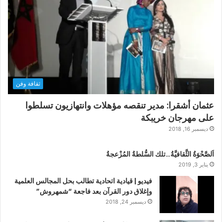
ثقافة وفن
عثمان أشقرا: مدير تنقصه مؤهلات وانتهازيون تسلطوا
على مهرجان خريبكة
ديسمبر 16, 2018
اَلصَّحْوَةُ الثَّقافيَّةُ…تلك السُّلطةُ المُزْعجةُ
يناير 3, 2019
فيديو | قيادية اتحادية تطالب بحل المجالس العلمية
وإغلاق دور القرآن بعد فاجعة “شمهروش”
ديسمبر 24, 2018