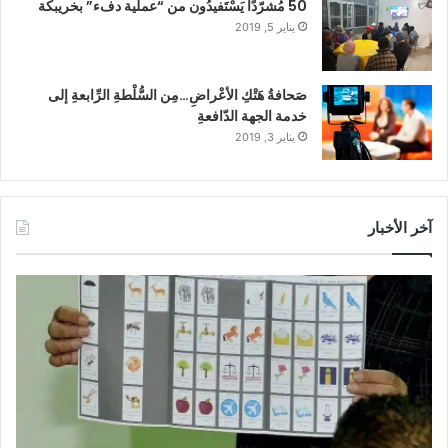
50 مُشرّدًا يَسْتَفيدُون من “عملية دفء” بخريبكة
يناير 5, 2019
صَحافةُ هَتْكِ الأعْراضِ…مِن السُّلْطةِ الرِّابعةِ إلى
خدمة الجهة الدّافعةِ
يناير 3, 2019
آخر الأخبار