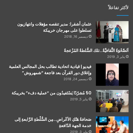
لأكثر تفاعلاً
عثمان أشقرا: مدير تنقصه مؤهلات وانتهازيون
تسلطوا على مهرجان خريبكة
ديسمبر 16, 2018
اَلصَّحْوَةُ الثَّقافيَّةُ…تلك السُّلطةُ المُزْعجةُ
يناير 3, 2019
فيديو | قيادية اتحادية تطالب بحل المجالس العلمية
وإغلاق دور القرآن بعد فاجعة “شمهروش”
ديسمبر 24, 2018
50 مُشرّدًا يَسْتَفيدُون من “عملية دفء” بخريبكة
يناير 5, 2019
صَحافةُ هَتْكِ الأعْراضِ…مِن السُّلْطةِ الرِّابعةِ إلى
خدمة الجهة الدّافعةِ
يناير 3, 2019