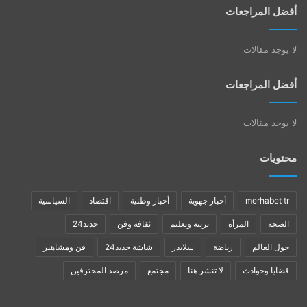
أفضل المراجعات
لا يوجد مقالات
أفضل المراجعات
لا يوجد مقالات
محتويات
merhabet tr
أخبار جهوية
أخبار وطنية
اقتصاد
السياسية
الصحة
المرأة
تربية وتعليم
ثقافة وفن
جديد24
حول العالم
رياضة
سلايدر
شاشة جديد24
فن ومشاهير
قضايا وحوادث
لا تنشر هنا
مجتمع
مرصد المحترفين