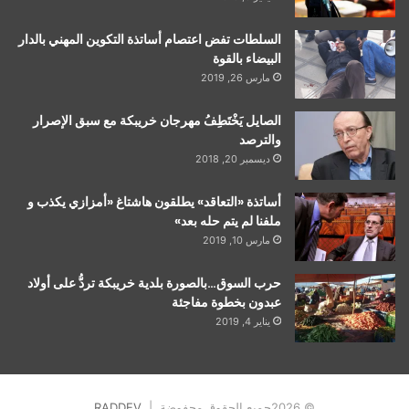
السلطات تفض اعتصام أساتذة التكوين المهني بالدار
البيضاء بالقوة
مارس 26, 2019
الصايل يَخْتَطِفُ مهرجان خريبكة مع سبق الإصرار
والترصد
ديسمبر 20, 2018
أساتذة «التعاقد» يطلقون هاشتاغ «أمزازي يكذب و
ملفنا لم يتم حله بعد»
مارس 10, 2019
حرب السوق…بالصورة بلدية خريبكة تردُّ على أولاد
عبدون بخطوة مفاجئة
يناير 4, 2019
© 2026جميع الحقوق محفوضة |
RADDEV