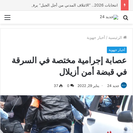
انتخابات 2026.. “الائتلاف المدني من أجل الجبل” يرفع عشرة مطالب أمام الأحزاب لإنصاف المناطق الجبلية
بحث
الق
عن
الرئيسية
/
أخبار جهوية
أخبار جهوية
عصابة إجرامية مختصة في السرقة
في قبضة أمن أزيلال
جديد 24
يناير 29, 2022
0
37