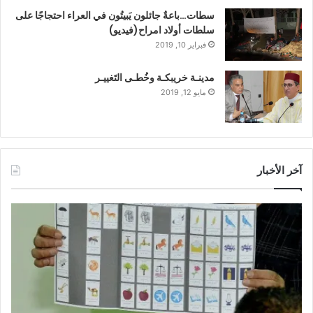
سطات…باعةٌ جائلون يَبيتُون في العراء احتجاجًا على
سلطات أولاد امراح(فيديو)
فبراير 10, 2019
مدينـة خريبكـة وخُطـى التَغييـر
مايو 12, 2019
آخر الأخبار