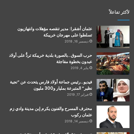
لأكثر تفاعلاً
عثمان أشقرا: مدير تنقصه مؤهلات وانتهازيون
تسلطوا على مهرجان خريبكة
ديسمبر 16, 2018
حرب السوق…بالصورة بلدية خريبكة تردُّ على أولاد
عبدون بخطوة مفاجئة
يناير 4, 2019
فيديو…رئيس جماعة أولاد فارس يتحدث عن “نجية
نظير” المتبرعة بمليار و300 مليون
فبراير 17, 2019
محترف المسرح والفنون يكرم إبن مدينة وادي زم
عثمان ركوب
ديسمبر 14, 2018