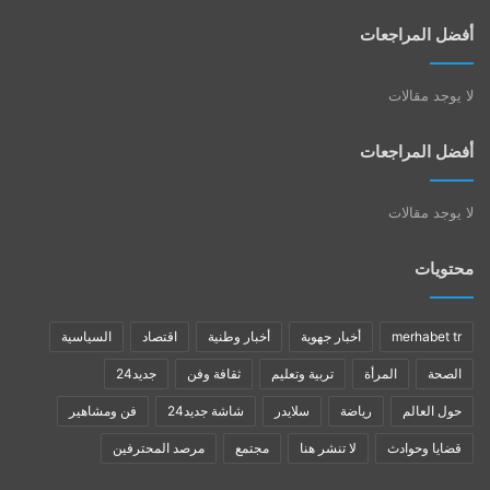
أفضل المراجعات
لا يوجد مقالات
أفضل المراجعات
لا يوجد مقالات
محتويات
merhabet tr
أخبار جهوية
أخبار وطنية
اقتصاد
السياسية
الصحة
المرأة
تربية وتعليم
ثقافة وفن
جديد24
حول العالم
رياضة
سلايدر
شاشة جديد24
فن ومشاهير
قضايا وحوادث
لا تنشر هنا
مجتمع
مرصد المحترفين