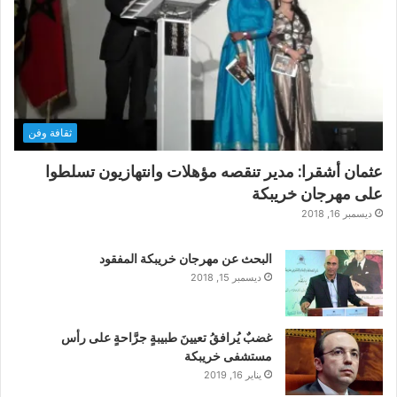
ثقافة وفن
عثمان أشقرا: مدير تنقصه مؤهلات وانتهازيون تسلطوا
على مهرجان خريبكة
ديسمبر 16, 2018
البحث عن مهرجان خريبكة المفقود
ديسمبر 15, 2018
غضبٌ يُرافقُ تعيينَ طبيبةٍ جرَّاحةٍ على رأس
مستشفى خريبكة
يناير 16, 2019