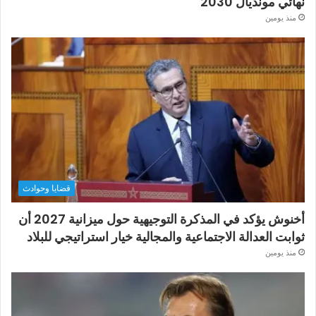
نهائي مونديال 2030
منذ يومين
قضايا وحوادث
أخنوش يؤكد في المذكرة التوجيهية حول ميزانية 2027 أن
ثوابت العدالة الاجتماعية والمجالية خيار استراتيجي للبلاد
منذ يومين