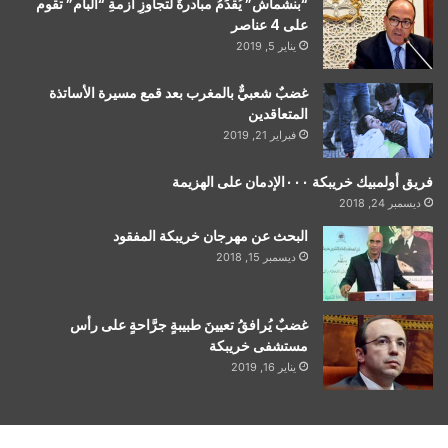
“بنشماش” يُقدِّمُ مبادرةً لتجاوزِ أزمةِ “البام” تقوم
على 4 عناصر
يناير 5, 2019
غضبٌ شعبيٌّ بالمغرب بعد قمع مسيرة الأساتذة
المتعاقدين
فبراير 21, 2019
فريق أولمبيك خريبكة ٠٠٠الإدمان على الهزيمة
ديسمبر 24, 2018
البحث عن مهرجان خريبكة المفقود
ديسمبر 15, 2018
غضبٌ يُرافقُ تعيينَ طبيبةٍ جرَّاحةٍ على رأس
مستشفى خريبكة
يناير 16, 2019