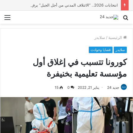
انتخابات 2026.. “الائتلاف المدني من أجل الجبل” يرفع عشرة مطالب أمام الأحزاب لإنصاف المناطق الجبلية
بحث
الق
عن
الرئيسية
/
سلايدر
سلايدر
قضايا وحوادث
كورونا تتسبب في إغلاق أول
مؤسسة تعليمية بخنيفرة
جديد 24
يناير 21, 2022
0
15