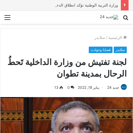
وزارة التربية الوطنية تؤكد انطلاق الدخول المدرسي 2026-2027 في موعده الرسمي
بحث
الق
عن
الرئيسية
/
سلايدر
سلايدر
قضايا وحوادث
لجنة تفتيش من وزارة الداخلية تَحطُ
الرحال بمدينة تطوان
جديد 24
يناير 18, 2022
0
13