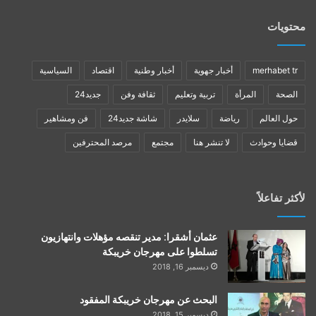
محتويات
merhabet tr
أخبار جهوية
أخبار وطنية
اقتصاد
السياسية
الصحة
المرأة
تربية وتعليم
ثقافة وفن
جديد24
حول العالم
رياضة
سلايدر
شاشة جديد24
فن ومشاهير
قضايا وحوادث
لا تنشر هنا
مجتمع
مرصد المحترفين
لأكثر تفاعلاً
عثمان أشقرا: مدير تنقصه مؤهلات وانتهازيون
تسلطوا على مهرجان خريبكة
ديسمبر 16, 2018
البحث عن مهرجان خريبكة المفقود
ديسمبر 15, 2018