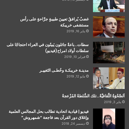
غضبٌ يُرافقُ تعيينَ طبيبةٍ جرَّاحةٍ على رأس
مستشفى خريبكة
يناير 16, 2019
سطات…باعةٌ جائلون يَبيتُون في العراء احتجاجًا على
سلطات أولاد امراح(فيديو)
فبراير 10, 2019
مدينـة خريبكـة وخُطـى التَغييـر
مايو 12, 2019
اَلصَّحْوَةُ الثَّقافيَّةُ…تلك السُّلطةُ المُزْعجةُ
يناير 3, 2019
فيديو | قيادية اتحادية تطالب بحل المجالس العلمية
وإغلاق دور القرآن بعد فاجعة “شمهروش”
ديسمبر 24, 2018