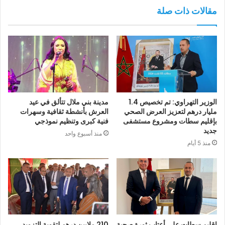
مقالات ذات صلة
الوزير التهراوي: تم تخصيص 1.4
مدينة بني ملال تتألق في عيد
مليار درهم لتعزيز العرض الصحي
العرش بأنشطة ثقافية وسهرات
بإقليم سطات ومشروع مستشفى
فنية كبرى وتنظيم نموذجي
جديد
منذ أسبوع واحد
منذ 5 أيام
إقليم سطات على أعتاب ثورة صحية
210 ملايين درهم لتقوية التزويد