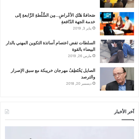
صَحافةُ هَتْكِ الأعْراضِ…مِن السُّلْطةِ الرِّابعةِ إلى
خدمة الجهة الدّافعةِ
يناير 3, 2019
السلطات تفض اعتصام أساتذة التكوين المهني بالدار
البيضاء بالقوة
مارس 26, 2019
الصايل يَخْتَطِفُ مهرجان خريبكة مع سبق الإصرار
والترصد
ديسمبر 20, 2018
آخر الأخبار