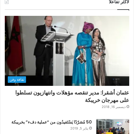
لأكثر تفاعلاً
ثقافة وفن
عثمان أشقرا: مدير تنقصه مؤهلات وانتهازيون تسلطوا
على مهرجان خريبكة
ديسمبر 16, 2018
50 مُشرّدًا يَسْتَفيدُون من “عملية دفء” بخريبكة
يناير 5, 2019