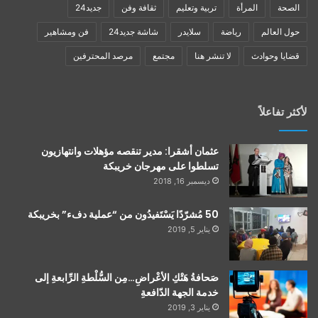
الصحة
المرأة
تربية وتعليم
ثقافة وفن
جديد24
حول العالم
رياضة
سلايدر
شاشة جديد24
فن ومشاهير
قضايا وحوادث
لا تنشر هنا
مجتمع
مرصد المحترفين
لأكثر تفاعلاً
عثمان أشقرا: مدير تنقصه مؤهلات وانتهازيون
تسلطوا على مهرجان خريبكة
ديسمبر 16, 2018
50 مُشرّدًا يَسْتَفيدُون من “عملية دفء” بخريبكة
يناير 5, 2019
صَحافةُ هَتْكِ الأعْراضِ…مِن السُّلْطةِ الرِّابعةِ إلى
خدمة الجهة الدّافعةِ
يناير 3, 2019