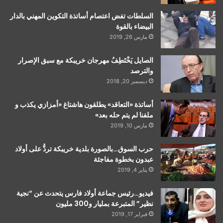
السلطات تفض اعتصام أساتذة التكوين المهني بالدار
البيضاء بالقوة
مارس 26, 2019
الصايل يَخْتَطِفُ مهرجان خريبكة مع سبق الإصرار
والترصد
ديسمبر 20, 2018
أساتذة «التعاقد» يطلقون هاشتاغ «أمزازي يكذب و
ملفنا لم يتم حله بعد»
مارس 10, 2019
حرب السوق…بالصورة بلدية خريبكة تردُّ على أولاد
عبدون بخطوة مفاجئة
يناير 4, 2019
فيديو…رئيس جماعة أولاد فارس يتحدث عن “نجية
نظير” المتبرعة بمليار و300 مليون
فبراير 17, 2019