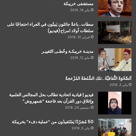
مستشفى خريبكة
يناير 16, 2019
سطات…باعةٌ جائلون يَبيتُون في العراء احتجاجًا على
سلطات أولاد امراح(فيديو)
فبراير 10, 2019
مدينـة خريبكـة وخُطـى التَغييـر
مايو 12, 2019
اَلصَّحْوَةُ الثَّقافيَّةُ…تلك السُّلطةُ المُزْعجةُ
يناير 3, 2019
فيديو | قيادية اتحادية تطالب بحل المجالس العلمية
وإغلاق دور القرآن بعد فاجعة “شمهروش”
ديسمبر 24, 2018
50 مُشرّدًا يَسْتَفيدُون من “عملية دفء” بخريبكة
يناير 5, 2019