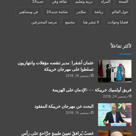
الصحة
المرأة
تربية وتعليم
ثقافة وفن
جديد24
حول العالم
رياضة
سلايدر
شاشة جديد24
فن ومشاهير
قضايا وحوادث
لا تنشر هنا
مجتمع
مرصد المحترفين
لأكثر تفاعلاً
عثمان أشقرا: مدير تنقصه مؤهلات وانتهازيون
تسلطوا على مهرجان خريبكة
ديسمبر 16, 2018
فريق أولمبيك خريبكة ٠٠٠الإدمان على الهزيمة
ديسمبر 24, 2018
البحث عن مهرجان خريبكة المفقود
ديسمبر 15, 2018
غضبٌ يُرافقُ تعيينَ طبيبةٍ جرَّاحةٍ على رأس