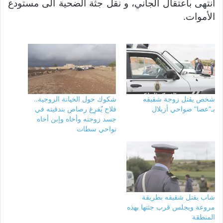
انتهى باعتقال الجاني، و نقل جثة الضحية الى مستودع
الأموات.
شخص يقتل زوجة شقيقه
شكوك حول الخيانة الزوجية..
بـ”عصا” ضواحي أزيلال
فلاح يٌفرِغ رصاص بندقيته في
جسد زوجته وأخاه وإبن أخاه
نواحي سطات
شاب يقتل شقيقه بطريقة
مروعة ويجلس قرب جثتها بهذه
المنطقة