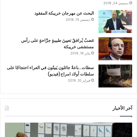
ديسمبر 24, 2018
البحث عن مهرجان خريبكة المفقود
ديسمبر 15, 2018
غضبٌ يُرافقُ تعيينَ طبيبةٍ جرَّاحةٍ على رأس
مستشفى خريبكة
يناير 16, 2019
سطات…باعةٌ جائلون يَبيتُون في العراء احتجاجًا على
سلطات أولاد امراح(فيديو)
فبراير 10, 2019
آخر الأخبار