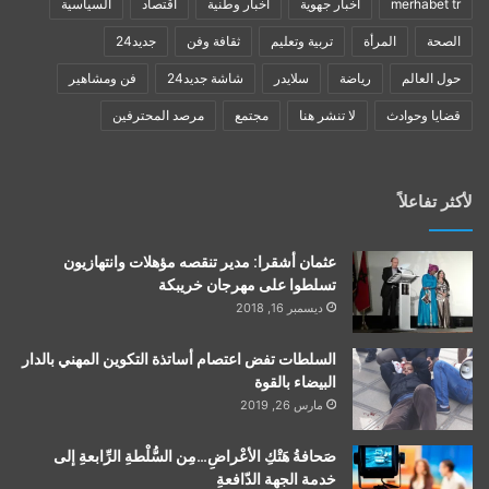
merhabet tr
أخبار جهوية
أخبار وطنية
اقتصاد
السياسية
الصحة
المرأة
تربية وتعليم
ثقافة وفن
جديد24
حول العالم
رياضة
سلايدر
شاشة جديد24
فن ومشاهير
قضايا وحوادث
لا تنشر هنا
مجتمع
مرصد المحترفين
لأكثر تفاعلاً
عثمان أشقرا: مدير تنقصه مؤهلات وانتهازيون
تسلطوا على مهرجان خريبكة
ديسمبر 16, 2018
السلطات تفض اعتصام أساتذة التكوين المهني بالدار
البيضاء بالقوة
مارس 26, 2019
صَحافةُ هَتْكِ الأعْراضِ…مِن السُّلْطةِ الرِّابعةِ إلى
خدمة الجهة الدّافعةِ