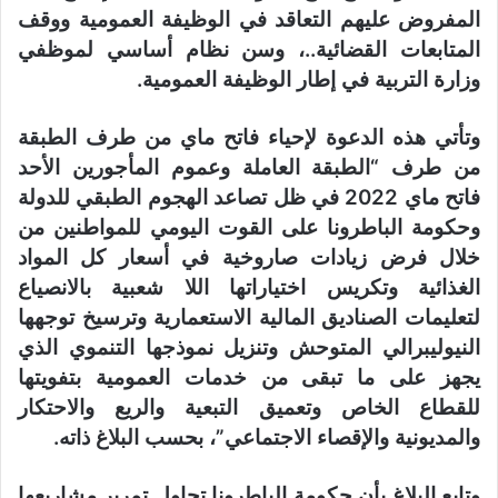
المفروض عليهم التعاقد في الوظيفة العمومية ووقف
المتابعات القضائية..، وسن نظام أساسي لموظفي
وزارة التربية في إطار الوظيفة العمومية.
وتأتي هذه الدعوة لإحياء فاتح ماي من طرف الطبقة
من طرف “الطبقة العاملة وعموم المأجورين الأحد
فاتح ماي 2022 في ظل تصاعد الهجوم الطبقي للدولة
وحكومة الباطرونا على القوت اليومي للمواطنين من
خلال فرض زيادات صاروخية في أسعار كل المواد
الغذائية وتكريس اختياراتها اللا شعبية بالانصياع
لتعليمات الصناديق المالية الاستعمارية وترسيخ توجهها
النيوليبرالي المتوحش وتنزيل نموذجها التنموي الذي
يجهز على ما تبقى من خدمات العمومية بتفويتها
للقطاع الخاص وتعميق التبعية والريع والاحتكار
والمديونية والإقصاء الاجتماعي”، بحسب البلاغ ذاته.
وتابع البلاغ بأن حكومة الباطرونا تحاول تمرير مشاريعها