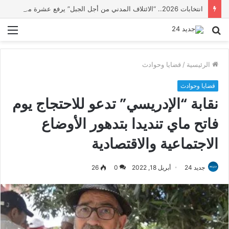
انتخابات 2026.. “الائتلاف المدني من أجل الجبل” يرفع عشرة مطالب أمام الأحزاب لإنصاف المناطق الجبلية
بحث
الق
عن
الرئيسية
/
قضايا وحوادث
قضايا وحوادث
نقابة “الإدريسي” تدعو للاحتجاج يوم
فاتح ماي تنديدا بتدهور الأوضاع
الاجتماعية والاقتصادية
جديد 24
أبريل 18, 2022
0
26