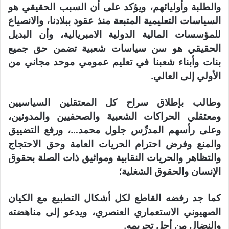
والطلبة وأوليائهم، ويؤكد على أن السبب الحقيقي هو
السياسات التعليمية المتبعة منذ عقود ببلادنا، والانصياع
للمؤسسات المالية الدولية الامبريالية، وأن البديل
الحقيقي هو سن سياسات شعبية تضمن حق جميع
بنات وأبناء شعبنا في تعليم عمومي موحد مجاني من
الأولي إلى العالي.
وطالب بإطلاق سراح كل المعتقلين السياسيين
ومعتقلي الحراكات الشعبية والصحفيين والمدونين،
وعلى رأسهم المدرِّس جلول محمد…، ورفع التضييق
والمنع وفرض احترام الحريات العامة وحق الاحتجاج
والتظاهر والحريات النقابية ومواثيق ذات الصلة بحقوق
الإنسان والحقوق الشغلية؛
كما جد رفضه القاطع لكل أشكال التطبيع مع الكيان
الصهيوني الاستعماري العنصري، ويدعو إلى مناهضته
والنضال من أجل تجريمه.