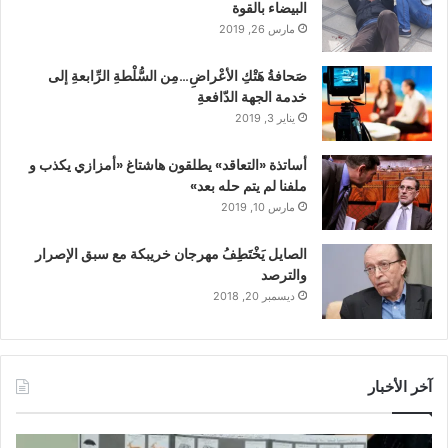
البيضاء بالقوة
مارس 26, 2019
صَحافةُ هَتْكِ الأعْراضِ…مِن السُّلْطةِ الرِّابعةِ إلى
خدمة الجهة الدّافعةِ
يناير 3, 2019
أساتذة «التعاقد» يطلقون هاشتاغ «أمزازي يكذب و
ملفنا لم يتم حله بعد»
مارس 10, 2019
الصايل يَخْتَطِفُ مهرجان خريبكة مع سبق الإصرار
والترصد
ديسمبر 20, 2018
آخر الأخبار