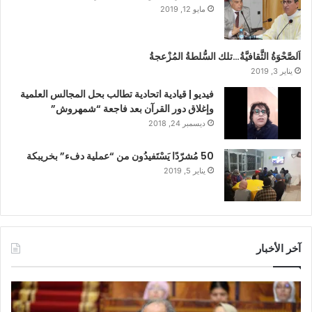
مايو 12, 2019
اَلصَّحْوَةُ الثَّقافيَّةُ…تلك السُّلطةُ المُزْعجةُ
يناير 3, 2019
فيديو | قيادية اتحادية تطالب بحل المجالس العلمية
وإغلاق دور القرآن بعد فاجعة “شمهروش”
ديسمبر 24, 2018
50 مُشرّدًا يَسْتَفيدُون من “عملية دفء” بخريبكة
يناير 5, 2019
آخر الأخبار