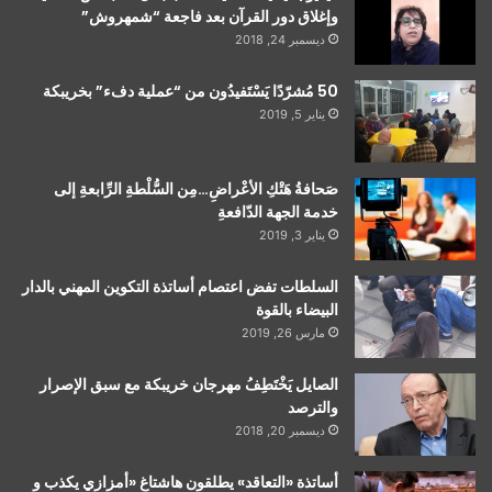
وإغلاق دور القرآن بعد فاجعة “شمهروش”
ديسمبر 24, 2018
50 مُشرّدًا يَسْتَفيدُون من “عملية دفء” بخريبكة
يناير 5, 2019
صَحافةُ هَتْكِ الأعْراضِ…مِن السُّلْطةِ الرِّابعةِ إلى
خدمة الجهة الدّافعةِ
يناير 3, 2019
السلطات تفض اعتصام أساتذة التكوين المهني بالدار
البيضاء بالقوة
مارس 26, 2019
الصايل يَخْتَطِفُ مهرجان خريبكة مع سبق الإصرار
والترصد
ديسمبر 20, 2018
أساتذة «التعاقد» يطلقون هاشتاغ «أمزازي يكذب و