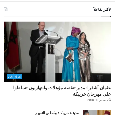
لأكثر تفاعلاً
ثقافة وفن
عثمان أشقرا: مدير تنقصه مؤهلات وانتهازيون تسلطوا
على مهرجان خريبكة
ديسمبر 16, 2018
مدينـة خريبكـة وخُطـى التَغييـر