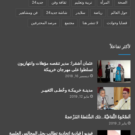
الصحة
المرأة
تربية وتعليم
ثقافة وفن
جديد24
حول العالم
رياضة
سلايدر
شاشة جديد24
فن ومشاهير
قضايا وحوادث
لا تنشر هنا
مجتمع
مرصد المحترفين
لأكثر تفاعلاً
عثمان أشقرا: مدير تنقصه مؤهلات وانتهازيون
تسلطوا على مهرجان خريبكة
ديسمبر 16, 2018
مدينـة خريبكـة وخُطـى التَغييـر
مايو 12, 2019
اَلصَّحْوَةُ الثَّقافيَّةُ…تلك السُّلطةُ المُزْعجةُ
يناير 3, 2019
فيديو | قيادية اتحادية تطالب بحل المجالس العلمية