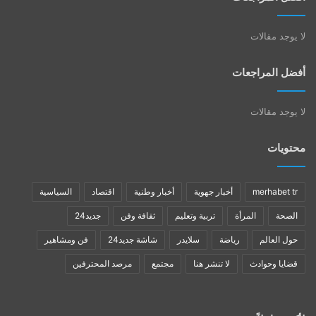
لا يوجد مقالات
أفضل المراجعات
لا يوجد مقالات
محتويات
merhabet tr
أخبار جهوية
أخبار وطنية
اقتصاد
السياسية
الصحة
المرأة
تربية وتعليم
ثقافة وفن
جديد24
حول العالم
رياضة
سلايدر
شاشة جديد24
فن ومشاهير
قضايا وحوادث
لا تنشر هنا
مجتمع
مرصد المحترفين