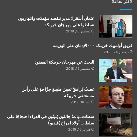
لأكثر تفاعلاً
عثمان أشقرا: مدير تنقصه مؤهلات وانتهازيون
تسلطوا على مهرجان خريبكة
ديسمبر 16, 2018
فريق أولمبيك خريبكة ٠٠٠الإدمان على الهزيمة
ديسمبر 24, 2018
البحث عن مهرجان خريبكة المفقود
ديسمبر 15, 2018
غضبٌ يُرافقُ تعيينَ طبيبةٍ جرَّاحةٍ على رأس
مستشفى خريبكة
يناير 16, 2019
سطات…باعةٌ جائلون يَبيتُون في العراء احتجاجًا على
سلطات أولاد امراح(فيديو)
فبراير 10, 2019