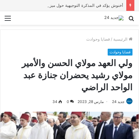
أخنوش يؤكد في المذكرة التوجيهية حول ميزانية 2027 أن ثوابت العدالة الاجتماعية والمجالية خيار استراتيجي للبلاد
بحث
الق
عن
الرئيسية
/
قضايا وحوادث
قضايا وحوادث
ولي العهد مولاي الحسن والأمير
مولاي رشيد يحضران جنازة عبد
الواحد الراضي
جديد 24
مارس 28, 2023
0
34