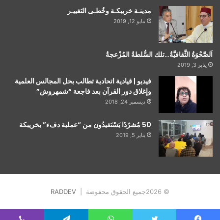
مدينـة خريبكـة وخُطـى التَغييـر
مايو 12, 2019
اَلصَّحْوَةُ الثَّقافيَّةُ…تلك السُّلطةُ المُزْعجةُ
يناير 3, 2019
فيديو | قيادية اتحادية تطالب بحل المجالس العلمية
وإغلاق دور القرآن بعد فاجعة “شمهروش”
ديسمبر 24, 2018
50 مُشرّدًا يَسْتَفيدُون من “عملية دفء” بخريبكة
يناير 5, 2019
© 2026جميع الحقوق محفوضة |
RADDEV