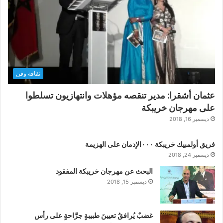
ثقافة وفن
عثمان أشقرا: مدير تنقصه مؤهلات وانتهازيون تسلطوا
على مهرجان خريبكة
ديسمبر 16, 2018
فريق أولمبيك خريبكة ٠٠٠الإدمان على الهزيمة
ديسمبر 24, 2018
البحث عن مهرجان خريبكة المفقود
ديسمبر 15, 2018
غضبٌ يُرافقُ تعيينَ طبيبةٍ جرَّاحةٍ على رأس