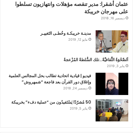
عثمان أشقرا: مدير تنقصه مؤهلات وانتهازيون تسلطوا
على مهرجان خريبكة
ديسمبر 16, 2018
مدينـة خريبكـة وخُطـى التَغييـر
مايو 12, 2019
اَلصَّحْوَةُ الثَّقافيَّةُ…تلك السُّلطةُ المُزْعجةُ
يناير 3, 2019
فيديو | قيادية اتحادية تطالب بحل المجالس العلمية
وإغلاق دور القرآن بعد فاجعة “شمهروش”
ديسمبر 24, 2018
50 مُشرّدًا يَسْتَفيدُون من “عملية دفء” بخريبكة
يناير 5, 2019