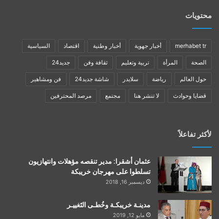
محتويات
merhabet tr
أخبار جهوية
أخبار وطنية
اقتصاد
السياسية
الصحة
المرأة
تربية وتعليم
ثقافة وفن
جديد24
حول العالم
رياضة
سلايدر
شاشة جديد24
فن ومشاهير
قضايا وحوادث
لا تنشر هنا
مجتمع
مرصد المحترفين
لأكثر تفاعلاً
عثمان أشقرا: مدير تنقصه مؤهلات وانتهازيون
تسلطوا على مهرجان خريبكة
ديسمبر 16, 2018
مدينـة خريبكـة وخُطـى التَغييـر
مايو 12, 2019