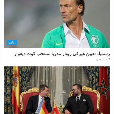
رياضة
رسميا.. تعيين هيرفي رونار مدربا لمنتخب كوت ديفوار
منذ يومين