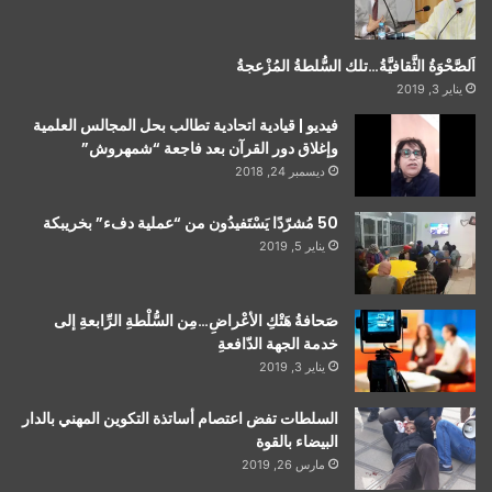
اَلصَّحْوَةُ الثَّقافيَّةُ…تلك السُّلطةُ المُزْعجةُ
يناير 3, 2019
فيديو | قيادية اتحادية تطالب بحل المجالس العلمية
وإغلاق دور القرآن بعد فاجعة “شمهروش”
ديسمبر 24, 2018
50 مُشرّدًا يَسْتَفيدُون من “عملية دفء” بخريبكة
يناير 5, 2019
صَحافةُ هَتْكِ الأعْراضِ…مِن السُّلْطةِ الرِّابعةِ إلى
خدمة الجهة الدّافعةِ
يناير 3, 2019
السلطات تفض اعتصام أساتذة التكوين المهني بالدار
البيضاء بالقوة
مارس 26, 2019