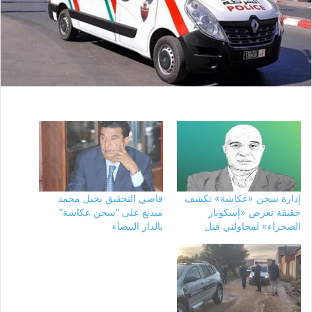
إدارة سجن «عكاشة» تكشف
قاضي التحقيق يحيل محمد
حقيقة تعرض «إسكوبار
مبديع على “سجن عكاشة”
الصحراء» لمحاولتي قتل
بالدار البيضاء