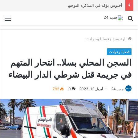
أخنوش يؤكد في المذكرة التوجيهية حول ميزانية 2027 أن ثوابت العدالة الاجتماعية والمجالية خيار استراتيجي للبلاد
بحث
الق
عن
الرئيسية
/
قضايا وحوادث
قضايا وحوادث
السجن المحلي بسلا.. انتحار المتهم
في جريمة قتل شرطي الدار البيضاء
جديد 24
أبريل 12, 2023
0
792