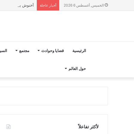
أخنوش يؤكد في المذكرة التوجيهية حول ميزانية 027
الخميس, أغسطس 6 2026
أخبار عاجلة
الرئيسية
قضايا وحوادث
مجتمع
السي
حول العالم
لأكثر تفاعلاً