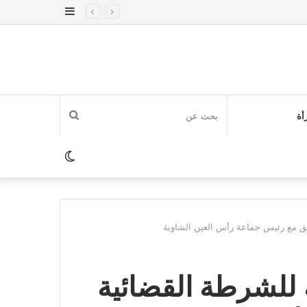
إضافة
عمود
جانبي
بحث
أة
عن
الوضع
المظلم
قق مع رئيس جماعة رأس العين الشاوية
 للشرطة القضائية