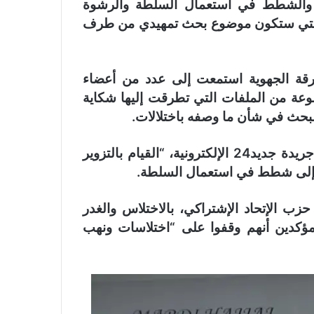
س والشطط في استعمال السلطة والرشوة
لات التي ستكون موضوع بحث تمهيدي من طرف
أفادت مصادر “جديد24” أن الفرقة الجهوية استمعت إلى عدد من أعضاء
عة من الملفات التي تطرقت إليها شكاية
بحث في شأن ما وصفه باختلالات.
وسجلت شكاية الأعضاء الستة، التي اطلعت عليها جريدة جديد24 الإلكترونية، “القيام بالتزوير
فة إلى شطط في استعمال السلطة.
حزب الإتحاد الإشتراكي، بالاختلاس والغدر
، مؤكدين أنهم وقفوا على “اختلاسات ونهب