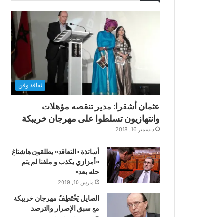
ثقافة وفن
عثمان أشقرا: مدير تنقصه مؤهلات
وانتهازيون تسلطوا على مهرجان خريبكة
ديسمبر 16, 2018
أساتذة «التعاقد» يطلقون هاشتاغ
«أمزازي يكذب و ملفنا لم يتم
حله بعد»
مارس 10, 2019
الصايل يَخْتَطِفُ مهرجان خريبكة
مع سبق الإصرار والترصد