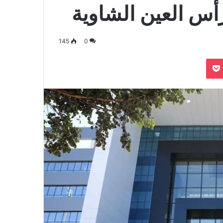
أس العين الشاوية
145
0
بوكيت
Odnoklassn