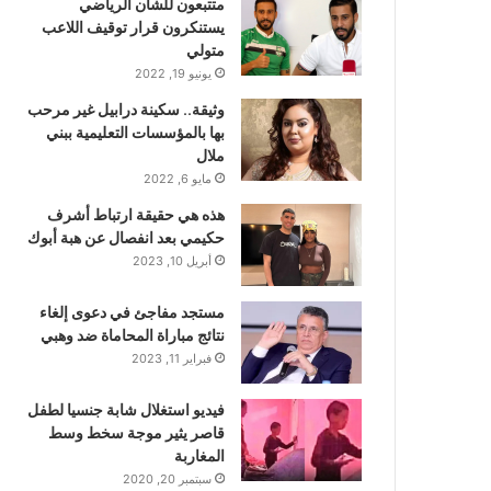
متتبعون للشأن الرياضي
يستنكرون قرار توقيف اللاعب
متولي
يونيو 19, 2022
وثيقة.. سكينة درابيل غير مرحب
بها بالمؤسسات التعليمية ببني
ملال
مايو 6, 2022
هذه هي حقيقة ارتباط أشرف
حكيمي بعد انفصال عن هبة أبوك
أبريل 10, 2023
مستجد مفاجئ في دعوى إلغاء
نتائج مباراة المحاماة ضد وهبي
فبراير 11, 2023
فيديو استغلال شابة جنسيا لطفل
قاصر يثير موجة سخط وسط
المغاربة
سبتمبر 20, 2020