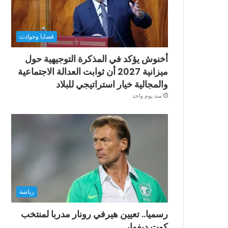
قضايا وحوادث
أخنوش يؤكد في المذكرة التوجيهية حول
ميزانية 2027 أن ثوابت العدالة الاجتماعية
والمجالية خيار استراتيجي للبلاد
منذ يوم واحد
رياضة
رسميا.. تعيين هيرفي رونار مدربا لمنتخب
كوت ديفوار