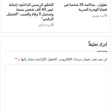
تطوان.. محاكمة 25 شخصا في
الناطق الرسمي للداخلية: إحباط
قضايا الهجرة السرية
عبور 40 ألف شخص بسبتة
وتسجيل 11 وفاة والسبب “التضليل
منذ يومين
الرقمي”
منذ 3 أيام
اترك تعليقاً
لن يتم نشر عنوان بريدك الإلكتروني.
الحقول الإلزامية مشار إليها بـ
*
ا
ل
ت
ع
ل
ي