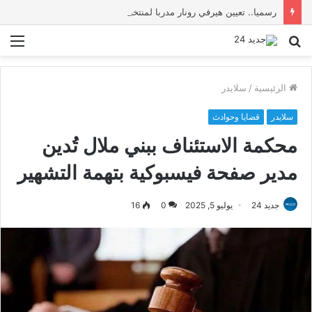
رسميا.. تعيين هيرفي رونار مدربا لمنتخب كوت ديفوار
بحث
الق
عن
الرئيسية
/
سلايدر
سلايدر
قضايا وحوادث
محكمة الاستئناف ببني ملال تُدين
مدير صفحة فيسبوكية بتهمة التشهير
جديد 24
يوليو 5, 2025
0
16