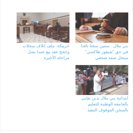
بني ملال.. سنتين سجنا نافذا
خريبكة: ملف إتلاف سجلات
في حق “شيفور طاكسي”
وحجج عقد بيع عمدا يصل
منتحل صفة صحفي
مراحله الأخيرة
ابتدائية بني ملال تدين نقابي
بالجامعة الوطنية للتعليم
بالسجن الموقوف التنفيذ