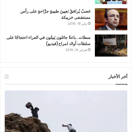
غضبٌ يُرافقُ تعيينَ طبيبةٍ جرَّاحةٍ على رأس
مستشفى خريبكة
يناير 16, 2019
سطات…باعةٌ جائلون يَبيتُون في العراء احتجاجًا على
سلطات أولاد امراح(فيديو)
فبراير 10, 2019
آخر الأخبار