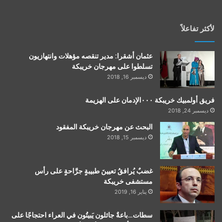
لأكثر تفاعلاً
عثمان أشقرا: مدير تنقصه مؤهلات وانتهازيون
تسلطوا على مهرجان خريبكة
ديسمبر 16, 2018
فريق أولمبيك خريبكة ٠٠٠الإدمان على الهزيمة
ديسمبر 24, 2018
البحث عن مهرجان خريبكة المفقود
ديسمبر 15, 2018
غضبٌ يُرافقُ تعيينَ طبيبةٍ جرَّاحةٍ على رأس
مستشفى خريبكة
يناير 16, 2019
سطات…باعةٌ جائلون يَبيتُون في العراء احتجاجًا على