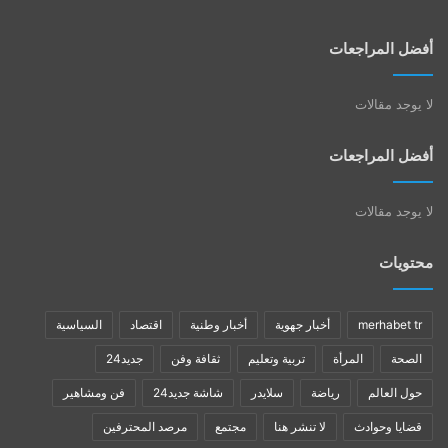
أفضل المراجعات
لا يوجد مقالات
أفضل المراجعات
لا يوجد مقالات
محتويات
merhabet tr
أخبار جهوية
أخبار وطنية
اقتصاد
السياسية
الصحة
المرأة
تربية وتعليم
ثقافة وفن
جديد24
حول العالم
رياضة
سلايدر
شاشة جديد24
فن ومشاهير
قضايا وحوادث
لا تنشر هنا
مجتمع
مرصد المحترفين