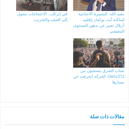
بنعبد الله: المسيرة الاحتاجية
في إنزكان.. الاحتجاجات تتحول
لساكنة آيت بوكماز بإقليم
إلى العنف والتخريب
أزيلال تعبير عن تدهور المستوى
المعيشي
شباب الشرق ينسحبون من
Genz212: الحركة انحرفت عن
مسارها
مقالات ذات صلة