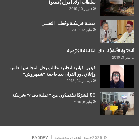
سلطات أولاد امراح(فيديو)
فبراير 10, 2019
مدينـة خريبكـة وخُطـى التَغييـر
مايو 12, 2019
اَلصَّحْوَةُ الثَّقافيَّةُ…تلك السُّلطةُ المُزْعجةُ
يناير 3, 2019
فيديو | قيادية اتحادية تطالب بحل المجالس العلمية
وإغلاق دور القرآن بعد فاجعة “شمهروش”
ديسمبر 24, 2018
50 مُشرّدًا يَسْتَفيدُون من “عملية دفء” بخريبكة
يناير 5, 2019
© 2026جميع الحقوق محفوضة |
RADDEV