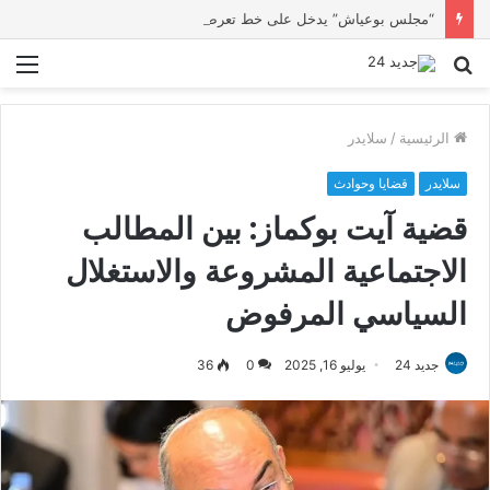
“مجلس بوعياش” يدخل على خط تعرض شاب لتهديد من فرد القوات العمومية
بحث
الق
عن
الرئيسية
/
سلايدر
سلايدر
قضايا وحوادث
قضية آيت بوكماز: بين المطالب
الاجتماعية المشروعة والاستغلال
السياسي المرفوض
جديد 24
يوليو 16, 2025
0
36