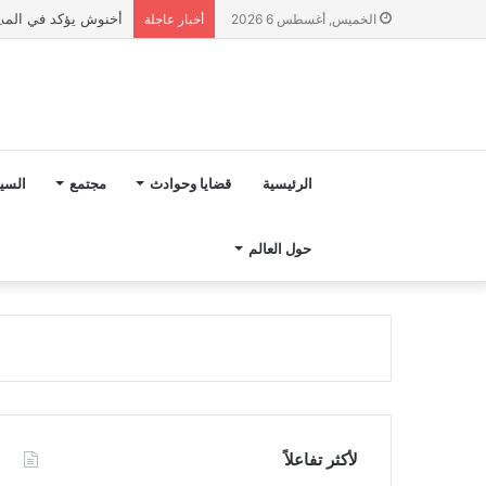
أخنوش يؤكد في المذكرة التوجيهية حول ميزانية 027
الخميس, أغسطس 6 2026
أخبار عاجلة
الرئيسية
قضايا وحوادث
مجتمع
السي
حول العالم
لأكثر تفاعلاً