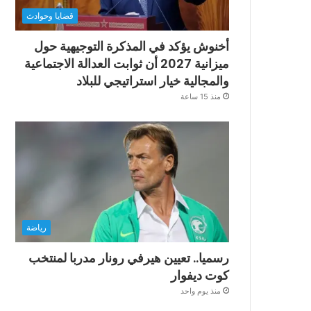
قضايا وحوادث
أخنوش يؤكد في المذكرة التوجيهية حول
ميزانية 2027 أن ثوابت العدالة الاجتماعية
والمجالية خيار استراتيجي للبلاد
منذ 15 ساعة
رياضة
رسميا.. تعيين هيرفي رونار مدربا لمنتخب
كوت ديفوار
منذ يوم واحد