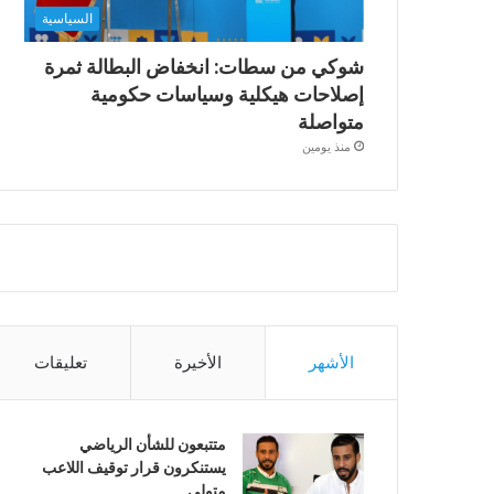
السياسية
شوكي من سطات: انخفاض البطالة ثمرة
إصلاحات هيكلية وسياسات حكومية
متواصلة
منذ يومين
الأشهر
الأخيرة
تعليقات
متتبعون للشأن الرياضي
يستنكرون قرار توقيف اللاعب
متولي