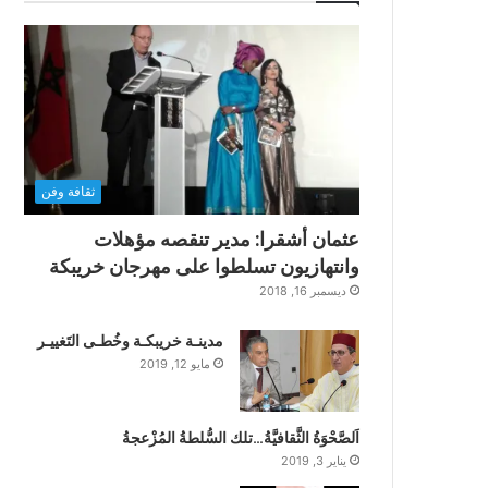
ثقافة وفن
عثمان أشقرا: مدير تنقصه مؤهلات
وانتهازيون تسلطوا على مهرجان خريبكة
ديسمبر 16, 2018
مدينـة خريبكـة وخُطـى التَغييـر
مايو 12, 2019
اَلصَّحْوَةُ الثَّقافيَّةُ…تلك السُّلطةُ المُزْعجةُ
يناير 3, 2019