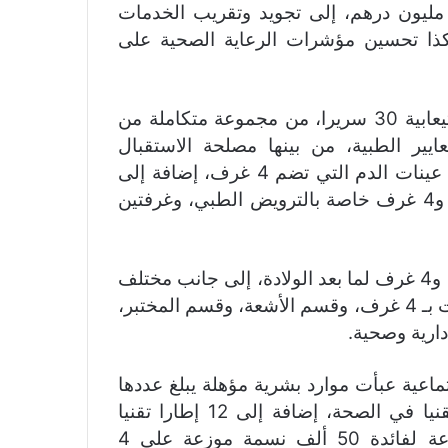
لاف متر مربع مغطاة، بتمويل إجمالي قدره 132 مليون درهم، إلى تجويد وتقريب الخدمات
وكذا تحسين مؤشرات الرعاية الصحية على
ويتكون هذا المرفق الصحي، الذي تبلغ طاقته الاستيعابية 30 سريرا، من مجموعة متكاملة من
ايير الطبية، من بينها مصلحة الاستقبال
والقبول، وقاعات الاستشارة الطبية، ووحدة سحب عينات الدم التي تضم 4 غرف، إضافة إلى
10 غرف مخصّصة للاستشارات الطبية المتخصصة، و4 غرف خاصة بالترويض الطبي، وغرفتين
كما يضم المستشفى دارا للولادة، تشمل 4 حاضنات و4 غرف لما بعد الولادة، إلى جانب مختلف
الوحدات الطبيّة والتقنية، من بينها قسم المستعجلات بـ 4 غرف، وقسم الأشعة، وقسم المختبر،
ارية وصحية.
ماعية عبأت موارد بشرية مؤهلة يبلغ عددها
52 مهنيا للصحة، تشمل 7 أطباء، و33 ممرضا وتقنيا في الصحة، إضافة إلى 12 إطارا تقنيا
وإداريا، سيسهرون على توفير سلة علاجات متنوعة لفائدة 50 ألف نسمة موزعة على 4