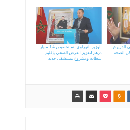
ى الدريوش
الوزير التهراوي: تم تخصيص 1.4 مليار
كل الصحة
درهم لتعزيز العرض الصحي بإقليم
سطات ومشروع مستشفى جديد
بوكيت
Odnoklassniki
مشاركة عبر البريد
طباعة