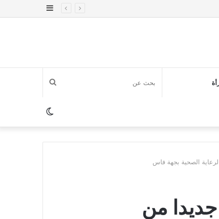
إضافة
عمود
جانبي
بحث
أة
عن
الوضع
المظلم
رعاية الصحية بجهة فاس
جديدا من