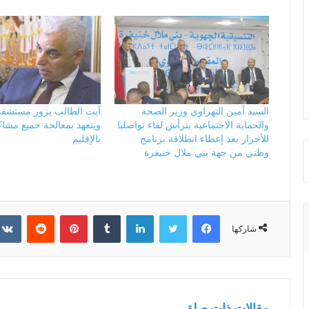
السيد أمين التهراوي وزير الصحة
آيت الطالب يزور مستشف
والحماية الاجتماعية يترأس لقاء تواصليا
ويتعهد بمعالجة جميع مشا
للأحرار بعد إعطاء انطلاقة برنامج
بالإقليم
وطني من جهة بني ملال خنيفرة
فيسبوك
تويتر
لينكدإن
بينتيريست
شاركها
مقالات ذات صلة