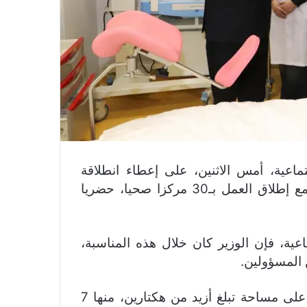
ماعية، أمس الاثنين، على إعطاء انطلاقة
خدمات مستشفى القرب بإفران، وذلك بالموازاة مع إطلاق العمل بـ30 مركزا صحيا، حضريا
عية، فإن الوزير كان خلال هذه المناسبة،
 المسؤولين.
ويهدف مستشفى القرب بإفران، الذي تم تشييده على مساحة تبلغ أزيد من هكتارين، منها 7