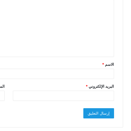
ا
ل
ت
ع
ل
ي
ق
الاسم
*
*
البريد الإلكتروني
*
الم