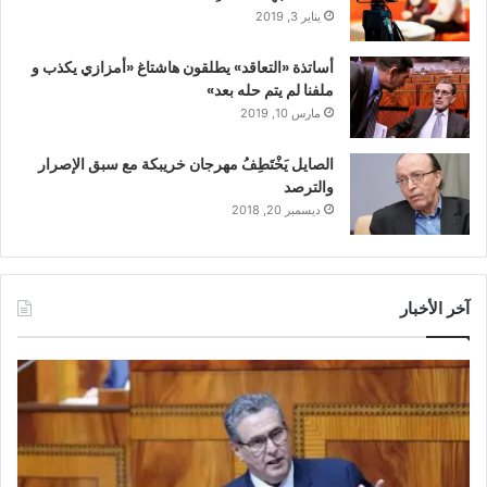
يناير 3, 2019
أساتذة «التعاقد» يطلقون هاشتاغ «أمزازي يكذب و
ملفنا لم يتم حله بعد»
مارس 10, 2019
الصايل يَخْتَطِفُ مهرجان خريبكة مع سبق الإصرار
والترصد
ديسمبر 20, 2018
آخر الأخبار