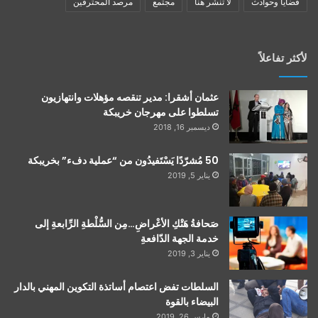
قضايا وحوادث
لا تنشر هنا
مجتمع
مرصد المحترفين
لأكثر تفاعلاً
عثمان أشقرا: مدير تنقصه مؤهلات وانتهازيون
تسلطوا على مهرجان خريبكة
ديسمبر 16, 2018
50 مُشرّدًا يَسْتَفيدُون من “عملية دفء” بخريبكة
يناير 5, 2019
صَحافةُ هَتْكِ الأعْراضِ…مِن السُّلْطةِ الرِّابعةِ إلى
خدمة الجهة الدّافعةِ
يناير 3, 2019
السلطات تفض اعتصام أساتذة التكوين المهني بالدار
البيضاء بالقوة
مارس 26, 2019