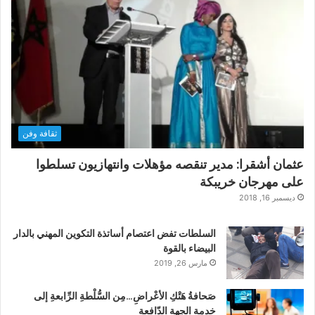
ثقافة وفن
عثمان أشقرا: مدير تنقصه مؤهلات وانتهازيون تسلطوا
على مهرجان خريبكة
ديسمبر 16, 2018
السلطات تفض اعتصام أساتذة التكوين المهني بالدار
البيضاء بالقوة
مارس 26, 2019
صَحافةُ هَتْكِ الأعْراضِ…مِن السُّلْطةِ الرِّابعةِ إلى
خدمة الجهة الدّافعةِ