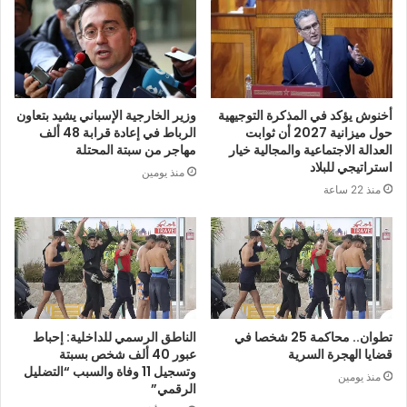
أخنوش يؤكد في المذكرة التوجيهية
وزير الخارجية الإسباني يشيد بتعاون
حول ميزانية 2027 أن ثوابت
الرباط في إعادة قرابة 48 ألف
العدالة الاجتماعية والمجالية خيار
مهاجر من سبتة المحتلة
استراتيجي للبلاد
منذ يومين
منذ 22 ساعة
تطوان.. محاكمة 25 شخصا في
الناطق الرسمي للداخلية: إحباط
قضايا الهجرة السرية
عبور 40 ألف شخص بسبتة
وتسجيل 11 وفاة والسبب “التضليل
منذ يومين
الرقمي”