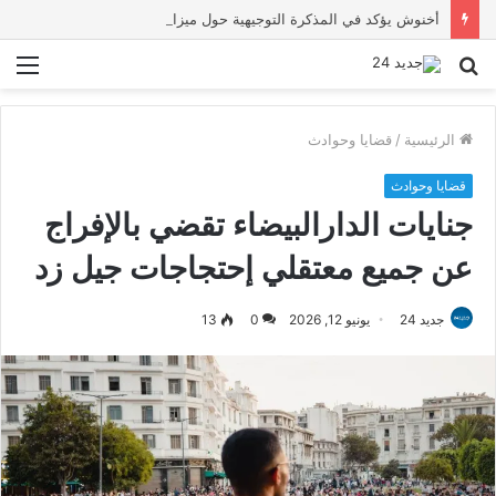
أخنوش يؤكد في المذكرة التوجيهية حول ميزانية 2027 أن ثوابت العدالة الاجتماعية والمجالية خيار استراتيجي للبلاد
بحث
الق
عن
الرئيسية
/
قضايا وحوادث
قضايا وحوادث
جنايات الدارالبيضاء تقضي بالإفراج
عن جميع معتقلي إحتجاجات جيل زد
جديد 24
يونيو 12, 2026
0
13