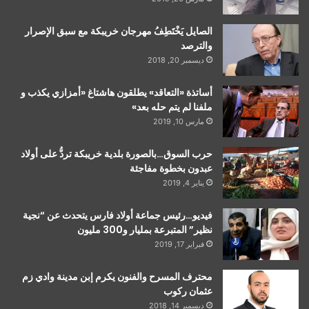
الصايل يَخْتَطِفُ مهرجان خريبكة مع سبق الإصرار
والترصد
ديسمبر 20, 2018
أساتذة «التعاقد» يطلقون هاشتاغ «أمزازي يكذب و
ملفنا لم يتم حله بعد»
مارس 10, 2019
حرب السوق…بالصورة بلدية خريبكة تردُّ على أولاد
عبدون بخطوة مفاجئة
يناير 4, 2019
فيديو…رئيس جماعة أولاد فارس يتحدث عن “نجية
نظير” المتبرعة بمليار و300 مليون
فبراير 17, 2019
محترف المسرح والفنون يكرم إبن مدينة وادي زم
عثمان ركوب
ديسمبر 14, 2018