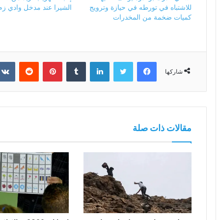
للاشتباه في تورطه في حيازة وترويج
الشيرا عند مدخل وادي زم
كميات ضخمة من المخدرات
فيسبوك
تويتر
لينكدإن
بينتيريست
شاركها
مقالات ذات صلة