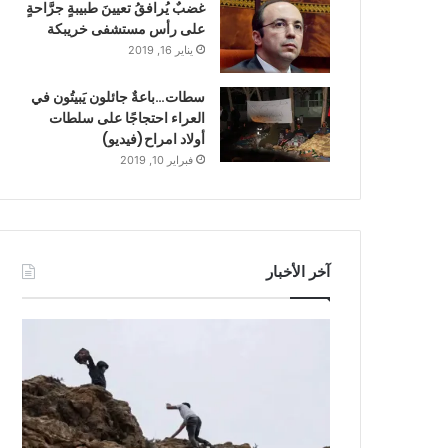
غضبٌ يُرافقُ تعيينَ طبيبةٍ جرَّاحةٍ
على رأس مستشفى خريبكة
يناير 16, 2019
سطات…باعةٌ جائلون يَبيتُون في
العراء احتجاجًا على سلطات
أولاد امراح(فيديو)
فبراير 10, 2019
آخر الأخبار