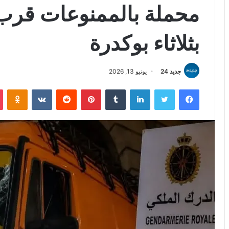
محملة بالممنوعات قرب 
بثلاثاء بوكدرة
جديد 24
يونيو 13, 2026
فيسبوك
تويتر
لينكدإن
بينتيريست
iki