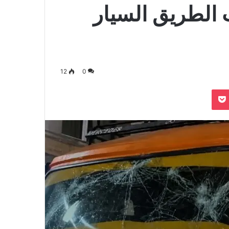
الطريق السيار
12
0
بوكيت
Odnoklassn