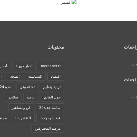
اجعات
محتويات
لات
merhabet tr
أخبار جهوية
أخبار
اقتصاد
السياسية
الصحة
ا
اجعات
تربية وتعليم
ثقافة وفن
جديد24
لات
حول العالم
رياضة
سلايدر
شاشة جديد24
فن ومشاهير
قضايا وحوادث
لا تنشر هنا
مجتم
مرصد المحترفين