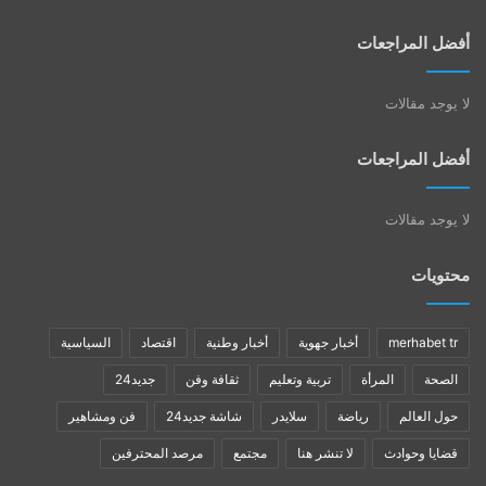
أفضل المراجعات
لا يوجد مقالات
أفضل المراجعات
لا يوجد مقالات
محتويات
merhabet tr
أخبار جهوية
أخبار وطنية
اقتصاد
السياسية
الصحة
المرأة
تربية وتعليم
ثقافة وفن
جديد24
حول العالم
رياضة
سلايدر
شاشة جديد24
فن ومشاهير
قضايا وحوادث
لا تنشر هنا
مجتمع
مرصد المحترفين