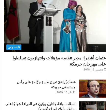
ثقافة وفن
عثمان أشقرا: مدير تنقصه مؤهلات وانتهازيون تسلطوا
على مهرجان خريبكة
ديسمبر 16, 2018
غضبٌ يُرافقُ تعيينَ طبيبةٍ جرَّاحةٍ على رأس
مستشفى خريبكة
يناير 16, 2019
سطات…باعةٌ جائلون يَبيتُون في العراء احتجاجًا على
سلطات أولاد امراح(فيديو)