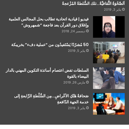
اَلصَّحْوَةُ الثَّقافيَّةُ…تلك السُّلطةُ المُزْعجةُ
يناير 3, 2019
فيديو | قيادية اتحادية تطالب بحل المجالس العلمية
وإغلاق دور القرآن بعد فاجعة “شمهروش”
ديسمبر 24, 2018
50 مُشرّدًا يَسْتَفيدُون من “عملية دفء” بخريبكة
يناير 5, 2019
السلطات تفض اعتصام أساتذة التكوين المهني بالدار
البيضاء بالقوة
مارس 26, 2019
صَحافةُ هَتْكِ الأعْراضِ…مِن السُّلْطةِ الرِّابعةِ إلى
خدمة الجهة الدّافعةِ
يناير 3, 2019