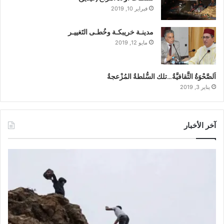
فبراير 10, 2019
مدينـة خريبكـة وخُطـى التَغييـر
مايو 12, 2019
اَلصَّحْوَةُ الثَّقافيَّةُ…تلك السُّلطةُ المُزْعجةُ
يناير 3, 2019
آخر الأخبار