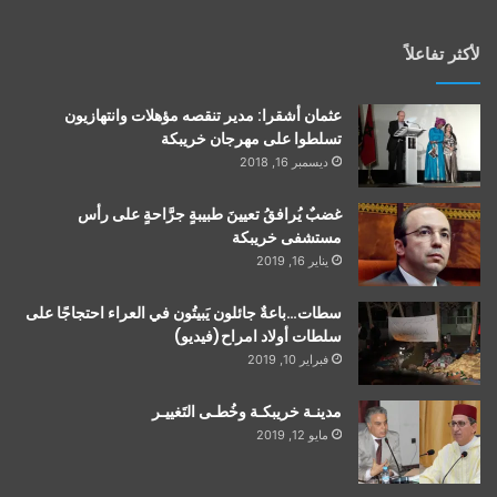
لأكثر تفاعلاً
عثمان أشقرا: مدير تنقصه مؤهلات وانتهازيون
تسلطوا على مهرجان خريبكة
ديسمبر 16, 2018
غضبٌ يُرافقُ تعيينَ طبيبةٍ جرَّاحةٍ على رأس
مستشفى خريبكة
يناير 16, 2019
سطات…باعةٌ جائلون يَبيتُون في العراء احتجاجًا على
سلطات أولاد امراح(فيديو)
فبراير 10, 2019
مدينـة خريبكـة وخُطـى التَغييـر
مايو 12, 2019