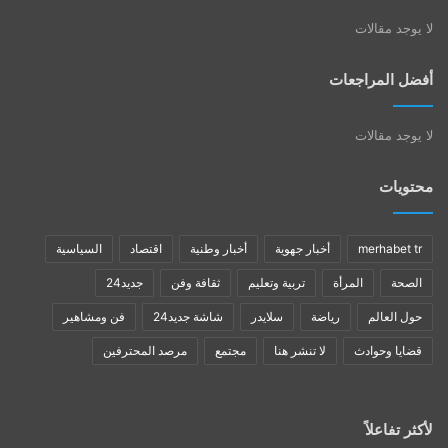
لا يوجد مقالات
أفضل المراجعات
لا يوجد مقالات
محتويات
merhabet tr
أخبار جهوية
أخبار وطنية
اقتصاد
السياسية
الصحة
المرأة
تربية وتعليم
ثقافة وفن
جديد24
حول العالم
رياضة
سلايدر
شاشة جديد24
فن ومشاهير
قضايا وحوادث
لا تنشر هنا
مجتمع
مرصد المحترفين
لأكثر تفاعلاً