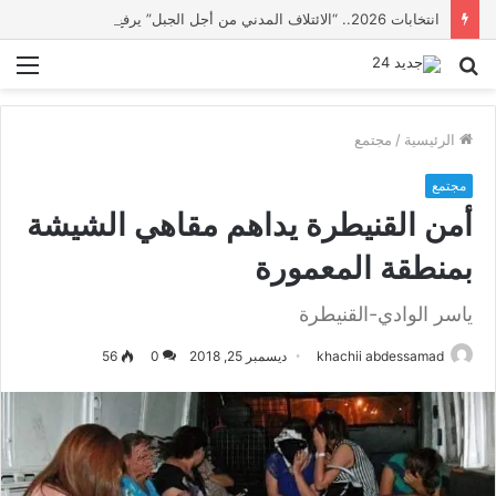
انتخابات 2026.. “الائتلاف المدني من أجل الجبل” يرفع عشرة مطالب أمام الأحزاب لإنصاف المناطق الجبلية
بحث
الق
عن
الرئيسية
/
مجتمع
مجتمع
أمن القنيطرة يداهم مقاهي الشيشة
بمنطقة المعمورة
ياسر الوادي-القنيطرة
khachii abdessamad
ديسمبر 25, 2018
0
56