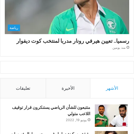
رياضة
رسميا.. تعيين هيرفي رونار مدربا لمنتخب كوت ديفوار
منذ يومين
الأشهر
الأخيرة
تعليقات
متتبعون للشأن الرياضي يستنكرون قرار توقيف
اللاعب متولي
يونيو 19, 2022
وثيقة.. سكينة درابيل غير مرحب بها بالمؤسسات