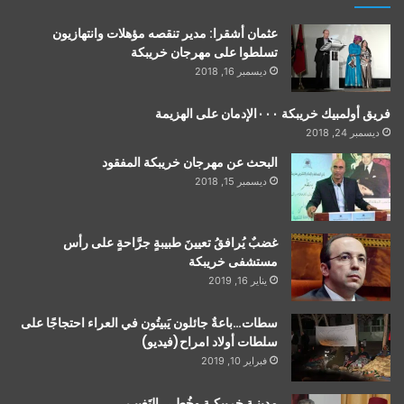
عثمان أشقرا: مدير تنقصه مؤهلات وانتهازيون
تسلطوا على مهرجان خريبكة
ديسمبر 16, 2018
فريق أولمبيك خريبكة ٠٠٠الإدمان على الهزيمة
ديسمبر 24, 2018
البحث عن مهرجان خريبكة المفقود
ديسمبر 15, 2018
غضبٌ يُرافقُ تعيينَ طبيبةٍ جرَّاحةٍ على رأس
مستشفى خريبكة
يناير 16, 2019
سطات…باعةٌ جائلون يَبيتُون في العراء احتجاجًا على
سلطات أولاد امراح(فيديو)
فبراير 10, 2019
مدينـة خريبكـة وخُطـى التَغييـر