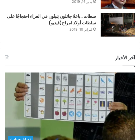
يناير 16, 2019
سطات…باعةٌ جائلون يَبيتُون في العراء احتجاجًا على
سلطات أولاد امراح(فيديو)
فبراير 10, 2019
آخر الأخبار
قضايا وحوادث