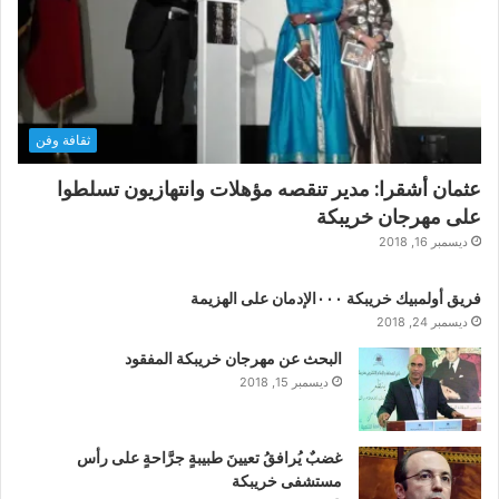
ثقافة وفن
عثمان أشقرا: مدير تنقصه مؤهلات وانتهازيون تسلطوا
على مهرجان خريبكة
ديسمبر 16, 2018
فريق أولمبيك خريبكة ٠٠٠الإدمان على الهزيمة
ديسمبر 24, 2018
البحث عن مهرجان خريبكة المفقود
ديسمبر 15, 2018
غضبٌ يُرافقُ تعيينَ طبيبةٍ جرَّاحةٍ على رأس
مستشفى خريبكة