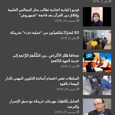
يناير 3, 2019
فيديو | قيادية اتحادية تطالب بحل المجالس العلمية
وإغلاق دور القرآن بعد فاجعة “شمهروش”
ديسمبر 24, 2018
50 مُشرّدًا يَسْتَفيدُون من “عملية دفء” بخريبكة
يناير 5, 2019
صَحافةُ هَتْكِ الأعْراضِ…مِن السُّلْطةِ الرِّابعةِ إلى
خدمة الجهة الدّافعةِ
يناير 3, 2019
السلطات تفض اعتصام أساتذة التكوين المهني بالدار
البيضاء بالقوة
مارس 26, 2019
الصايل يَخْتَطِفُ مهرجان خريبكة مع سبق الإصرار
والترصد
ديسمبر 20, 2018