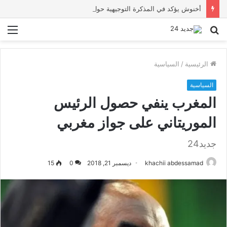
أخنوش يؤكد في المذكرة التوجيهية حول ميزانية 2027 أن ثوابت العدالة الاجتماعية والمجالية خيار استراتيجي للبلاد
بحث
الق
عن
الرئيسية
/
السياسية
السياسية
المغرب ينفي حصول الرئيس
الموريتاني على جواز مغربي
جديد24
khachii abdessamad
ديسمبر 21, 2018
0
15