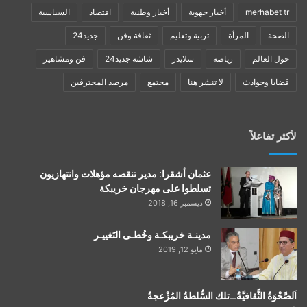
merhabet tr
أخبار جهوية
أخبار وطنية
اقتصاد
السياسية
الصحة
المرأة
تربية وتعليم
ثقافة وفن
جديد24
حول العالم
رياضة
سلايدر
شاشة جديد24
فن ومشاهير
قضايا وحوادث
لا تنشر هنا
مجتمع
مرصد المحترفين
لأكثر تفاعلاً
عثمان أشقرا: مدير تنقصه مؤهلات وانتهازيون
تسلطوا على مهرجان خريبكة
ديسمبر 16, 2018
مدينـة خريبكـة وخُطـى التَغييـر
مايو 12, 2019
اَلصَّحْوَةُ الثَّقافيَّةُ…تلك السُّلطةُ المُزْعجةُ