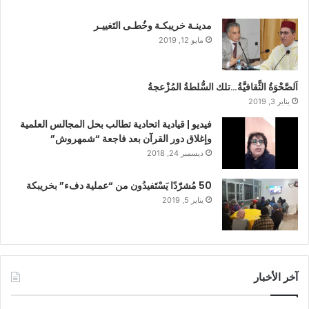
مدينـة خريبكـة وخُطـى التَغييـر
مايو 12, 2019
اَلصَّحْوَةُ الثَّقافيَّةُ…تلك السُّلطةُ المُزْعجةُ
يناير 3, 2019
فيديو | قيادية اتحادية تطالب بحل المجالس العلمية
وإغلاق دور القرآن بعد فاجعة “شمهروش”
ديسمبر 24, 2018
50 مُشرّدًا يَسْتَفيدُون من “عملية دفء” بخريبكة
يناير 5, 2019
آخر الأخبار