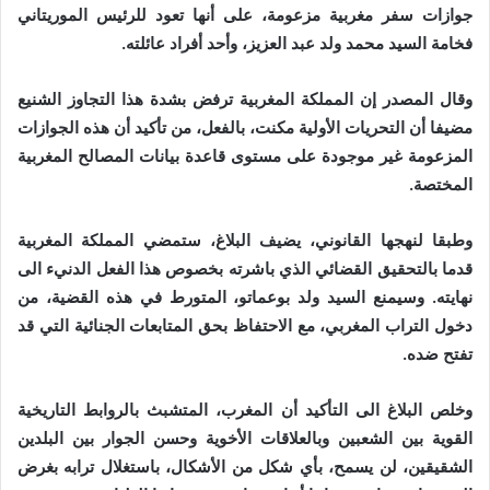
جوازات سفر مغربية مزعومة، على أنها تعود للرئيس الموريتاني
فخامة السيد محمد ولد عبد العزيز، وأحد أفراد عائلته.
وقال المصدر إن المملكة المغربية ترفض بشدة هذا التجاوز الشنيع
مضيفا أن التحريات الأولية مكنت، بالفعل، من تأكيد أن هذه الجوازات
المزعومة غير موجودة على مستوى قاعدة بيانات المصالح المغربية
المختصة.
وطبقا لنهجها القانوني، يضيف البلاغ، ستمضي المملكة المغربية
قدما بالتحقيق القضائي الذي باشرته بخصوص هذا الفعل الدنيء الى
نهايته. وسيمنع السيد ولد بوعماتو، المتورط في هذه القضية، من
دخول التراب المغربي، مع الاحتفاظ بحق المتابعات الجنائية التي قد
تفتح ضده.
وخلص البلاغ الى التأكيد أن المغرب، المتشبث بالروابط التاريخية
القوية بين الشعبين وبالعلاقات الأخوية وحسن الجوار بين البلدين
الشقيقين، لن يسمح، بأي شكل من الأشكال، باستغلال ترابه بغرض