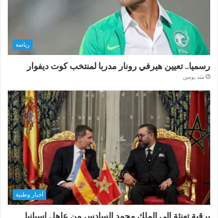
رياضة
رسميا.. تعيين هيرفي رونار مدربا لمنتخب كوت ديفوار
منذ يومين
أخبار وطنية
برقية تهنئة إلى الملك محمد السادس من عاهل إسبانيا