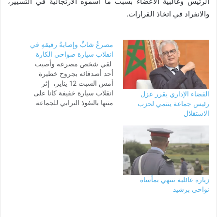
الرئيس وغالبية الأعضاء بسبب ما أسموه الارتجالية في التسيير،
والانفراد في اتخاذ القرارات.
مصرعُ شابٍّ وإصابةُ رفيقهِ في
انقلاب سيارة ضواحي الكارة
لقي شخص مصرعه وأصيب
أحد أصدقائه بجروح خطيرة
أمس السبت 12 يناير، إثر
انقلاب سيارة خفيفة كانا على
القضاء الإداري يقرر عزل
متنها بالنفوذ الترابي للجماعة
رئيس جماعة ينتمي لحزب
القروية أولاد زيان نواحي
الاستقلال
برشيد بالطريق الرابطة بين
الكارة والدار البيضاء وحسب
مصادر محلية، فإن الشابين كانا
متجهين نحو الدار البيضاء، إلا أن
السيارة انقلبت لأسباب
مجهولة، مما…
زيارة عائلية تنتهي بمأساة
نواحي برشيد