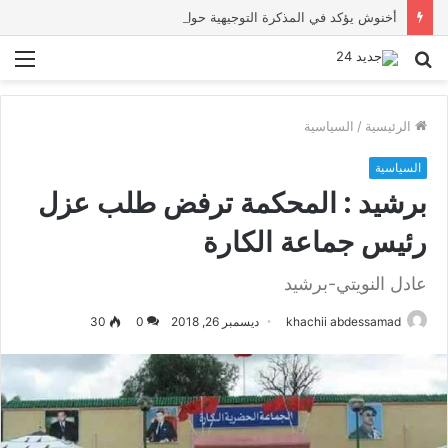
أخنوش يؤكد في المذكرة التوجيهية حول ميزانية 2027 أن ثوابت العدالة الاجتماعية والمجالية خيار استراتيجي للبلاد
بحث
الق
عن
الرئيسية
/
السياسية
السياسية
برشيد : المحكمة ترفض طلب عزل
رئيس جماعة الكارة
عادل النويتي-برشيد
khachii abdessamad
ديسمبر 26, 2018
0
30