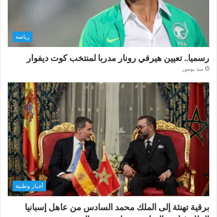
رياضة
رسميا.. تعيين هيرفي رونار مدربا لمنتخب كوت ديفوار
منذ يومين
أخبار وطنية
برقية تهنئة إلى الملك محمد السادس من عاهل إسبانيا