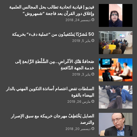
فيديو | قيادية اتحادية تطالب بحل المجالس العلمية
وإغلاق دور القرآن بعد فاجعة “شمهروش”
ديسمبر 24, 2018
50 مُشرّدًا يَسْتَفيدُون من “عملية دفء” بخريبكة
يناير 5, 2019
صَحافةُ هَتْكِ الأعْراضِ…مِن السُّلْطةِ الرِّابعةِ إلى
خدمة الجهة الدّافعةِ
يناير 3, 2019
السلطات تفض اعتصام أساتذة التكوين المهني بالدار
البيضاء بالقوة
مارس 26, 2019
الصايل يَخْتَطِفُ مهرجان خريبكة مع سبق الإصرار
والترصد
ديسمبر 20, 2018