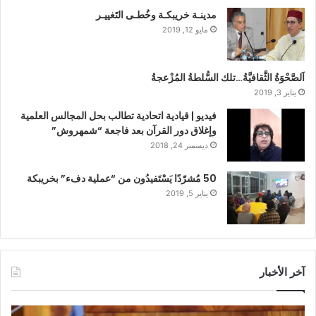
مدينـة خريبكـة وخُطـى التَغييـر
مايو 12, 2019
اَلصَّحْوَةُ الثَّقافيَّةُ…تلك السُّلطةُ المُزْعجةُ
يناير 3, 2019
فيديو | قيادية اتحادية تطالب بحل المجالس العلمية
وإغلاق دور القرآن بعد فاجعة “شمهروش”
ديسمبر 24, 2018
50 مُشرّدًا يَسْتَفيدُون من “عملية دفء” بخريبكة
يناير 5, 2019
آخر الأخبار