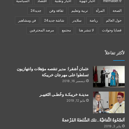
merhabet tr
أخبار جهوية
أخبار وطنية
اقتصاد
السياسية
الصحة
المرأة
تربية وتعليم
ثقافة وفن
جديد24
حول العالم
رياضة
سلايدر
شاشة جديد24
فن ومشاهير
قضايا وحوادث
لا تنشر هنا
مجتمع
مرصد المحترفين
لأكثر تفاعلاً
عثمان أشقرا: مدير تنقصه مؤهلات وانتهازيون
تسلطوا على مهرجان خريبكة
ديسمبر 16, 2018
مدينـة خريبكـة وخُطـى التَغييـر
مايو 12, 2019
اَلصَّحْوَةُ الثَّقافيَّةُ…تلك السُّلطةُ المُزْعجةُ
يناير 3, 2019