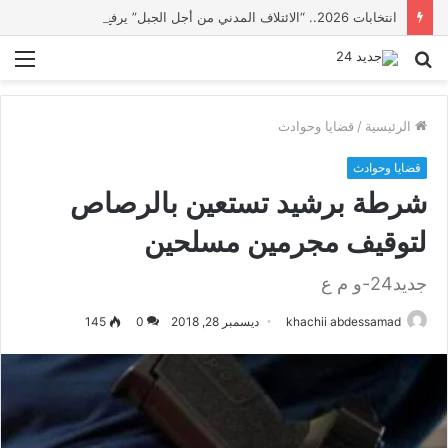
انتخابات 2026.. “الائتلاف المدني من أجل الجبل” يرفع عشرة مطالب أمام الأحزاب لإنصاف المناطق الجبلية
بحث
الق
عن
الرئيسية
/
قضايا وحوادث
قضايا وحوادث
شرطة برشيد تستعين بالرصاص
لتوقيف مجرمين مسلحين
جديد24-و م ع
khachii abdessamad
ديسمبر 28, 2018
0
145