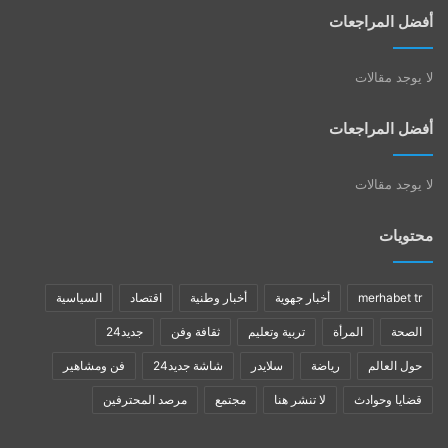
أفضل المراجعات
لا يوجد مقالات
أفضل المراجعات
لا يوجد مقالات
محتويات
merhabet tr
أخبار جهوية
أخبار وطنية
اقتصاد
السياسية
الصحة
المرأة
تربية وتعليم
ثقافة وفن
جديد24
حول العالم
رياضة
سلايدر
شاشة جديد24
فن ومشاهير
قضايا وحوادث
لا تنشر هنا
مجتمع
مرصد المحترفين