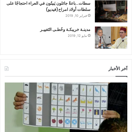
سطات…باعةٌ جائلون يَبيتُون في العراء احتجاجًا على
سلطات أولاد امراح(فيديو)
فبراير 10, 2019
مدينـة خريبكـة وخُطـى التَغييـر
مايو 12, 2019
آخر الأخبار