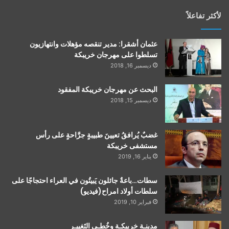
لأكثر تفاعلاً
عثمان أشقرا: مدير تنقصه مؤهلات وانتهازيون
تسلطوا على مهرجان خريبكة
ديسمبر 16, 2018
البحث عن مهرجان خريبكة المفقود
ديسمبر 15, 2018
غضبٌ يُرافقُ تعيينَ طبيبةٍ جرَّاحةٍ على رأس
مستشفى خريبكة
يناير 16, 2019
سطات…باعةٌ جائلون يَبيتُون في العراء احتجاجًا على
سلطات أولاد امراح(فيديو)
فبراير 10, 2019
مدينـة خريبكـة وخُطـى التَغييـر