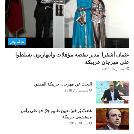
ثقافة وفن
عثمان أشقرا: مدير تنقصه مؤهلات وانتهازيون تسلطوا
على مهرجان خريبكة
ديسمبر 16, 2018
البحث عن مهرجان خريبكة المفقود
ديسمبر 15, 2018
غضبٌ يُرافقُ تعيينَ طبيبةٍ جرَّاحةٍ على رأس
مستشفى خريبكة
يناير 16, 2019