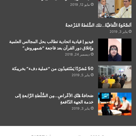
مايو 12, 2019
اَلصَّحْوَةُ الثَّقافيَّةُ…تلك السُّلطةُ المُزْعجةُ
يناير 3, 2019
فيديو | قيادية اتحادية تطالب بحل المجالس العلمية
وإغلاق دور القرآن بعد فاجعة “شمهروش”
ديسمبر 24, 2018
50 مُشرّدًا يَسْتَفيدُون من “عملية دفء” بخريبكة
يناير 5, 2019
صَحافةُ هَتْكِ الأعْراضِ…مِن السُّلْطةِ الرِّابعةِ إلى
خدمة الجهة الدّافعةِ
يناير 3, 2019