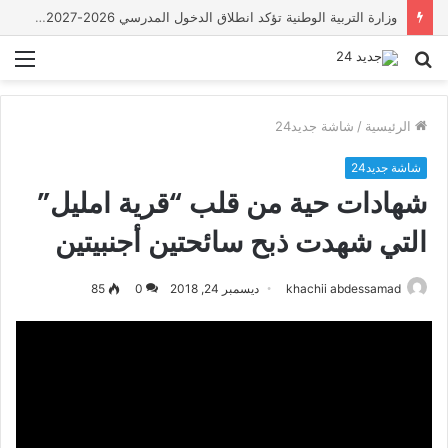
خلاف ينتهي بمقتل شاب في سوق السبت أولاد النمة
بحث
الق
عن
الرئيسية
/
شاشة جديد24
شاشة جديد24
شهادات حية من قلب “قرية امليل”
التي شهدت ذبح سائحتين أجنبيتين
khachii abdessamad
ديسمبر 24, 2018
0
85