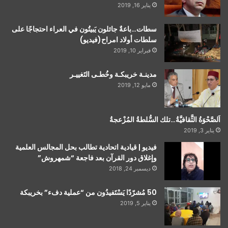
يناير 16, 2019
سطات…باعةٌ جائلون يَبيتُون في العراء احتجاجًا على
سلطات أولاد امراح(فيديو)
فبراير 10, 2019
مدينـة خريبكـة وخُطـى التَغييـر
مايو 12, 2019
اَلصَّحْوَةُ الثَّقافيَّةُ…تلك السُّلطةُ المُزْعجةُ
يناير 3, 2019
فيديو | قيادية اتحادية تطالب بحل المجالس العلمية
وإغلاق دور القرآن بعد فاجعة “شمهروش”
ديسمبر 24, 2018
50 مُشرّدًا يَسْتَفيدُون من “عملية دفء” بخريبكة
يناير 5, 2019