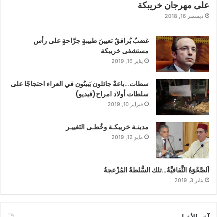
على مهرجان خريبكة
ديسمبر 16, 2018
غضبٌ يُرافقُ تعيينَ طبيبةٍ جرَّاحةٍ على رأس
مستشفى خريبكة
يناير 16, 2019
سطات…باعةٌ جائلون يَبيتُون في العراء احتجاجًا على
سلطات أولاد امراح(فيديو)
فبراير 10, 2019
مدينـة خريبكـة وخُطـى التَغييـر
مايو 12, 2019
اَلصَّحْوَةُ الثَّقافيَّةُ…تلك السُّلطةُ المُزْعجةُ
يناير 3, 2019