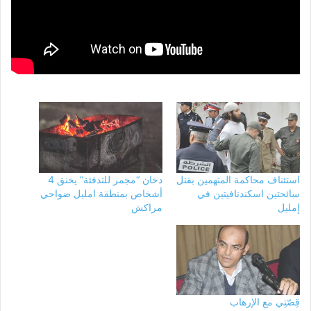
استئناف محاكمة المتهمين بقتل
دخان “مجمر للتدفئة” يخنق 4
سائحتين اسكندنافيتين في
أشخاص بمنطقة امليل ضواحي
إمليل
مراكش
قِصّتِي مع الإرهاب