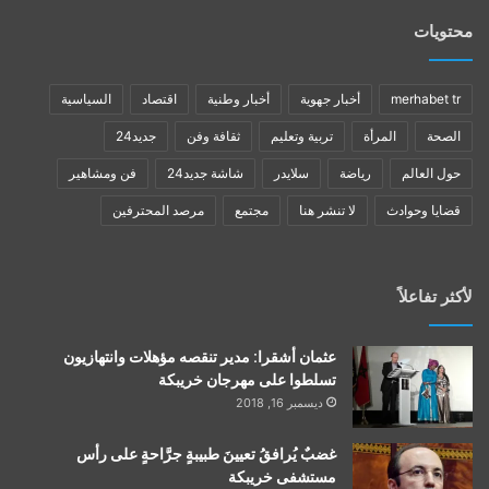
محتويات
merhabet tr
أخبار جهوية
أخبار وطنية
اقتصاد
السياسية
الصحة
المرأة
تربية وتعليم
ثقافة وفن
جديد24
حول العالم
رياضة
سلايدر
شاشة جديد24
فن ومشاهير
قضايا وحوادث
لا تنشر هنا
مجتمع
مرصد المحترفين
لأكثر تفاعلاً
عثمان أشقرا: مدير تنقصه مؤهلات وانتهازيون
تسلطوا على مهرجان خريبكة
ديسمبر 16, 2018
غضبٌ يُرافقُ تعيينَ طبيبةٍ جرَّاحةٍ على رأس
مستشفى خريبكة