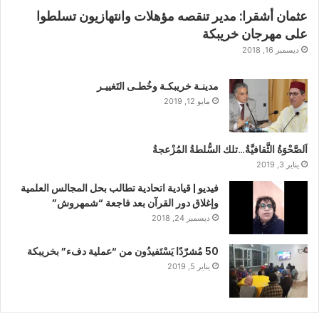
عثمان أشقرا: مدير تنقصه مؤهلات وانتهازيون تسلطوا
على مهرجان خريبكة
ديسمبر 16, 2018
مدينـة خريبكـة وخُطـى التَغييـر
مايو 12, 2019
اَلصَّحْوَةُ الثَّقافيَّةُ…تلك السُّلطةُ المُزْعجةُ
يناير 3, 2019
فيديو | قيادية اتحادية تطالب بحل المجالس العلمية
وإغلاق دور القرآن بعد فاجعة “شمهروش”
ديسمبر 24, 2018
50 مُشرّدًا يَسْتَفيدُون من “عملية دفء” بخريبكة
يناير 5, 2019