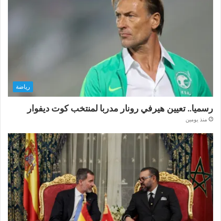
رياضة
رسميا.. تعيين هيرفي رونار مدربا لمنتخب كوت ديفوار
منذ يومين