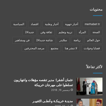
محتويات
merhabet tr
أخبار جهوية
أخبار وطنية
اقتصاد
السياسية
الصحة
المرأة
تربية وتعليم
ثقافة وفن
جديد24
حول العالم
رياضة
سلايدر
شاشة جديد24
فن ومشاهير
قضايا وحوادث
لا تنشر هنا
مجتمع
مرصد المحترفين
لأكثر تفاعلاً
عثمان أشقرا: مدير تنقصه مؤهلات وانتهازيون
تسلطوا على مهرجان خريبكة
ديسمبر 16, 2018
مدينـة خريبكـة وخُطـى التَغييـر