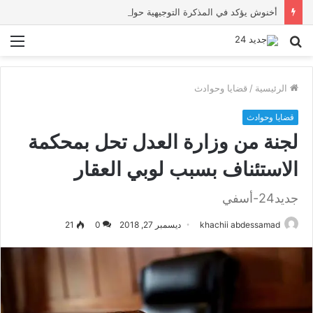
أخنوش يؤكد في المذكرة التوجيهية حول ميزانية 2027 أن ثوابت العدالة الاجتماعية والمجالية خيار استراتيجي للبلاد
بحث
الق
عن
الرئيسية
/
قضايا وحوادث
قضايا وحوادث
لجنة من وزارة العدل تحل بمحكمة
الاستئناف بسبب لوبي العقار
جديد24-أسفي
khachii abdessamad
ديسمبر 27, 2018
0
21