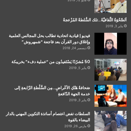
مايو 12, 2019
اَلصَّحْوَةُ الثَّقافيَّةُ…تلك السُّلطةُ المُزْعجةُ
يناير 3, 2019
فيديو | قيادية اتحادية تطالب بحل المجالس العلمية
وإغلاق دور القرآن بعد فاجعة “شمهروش”
ديسمبر 24, 2018
50 مُشرّدًا يَسْتَفيدُون من “عملية دفء” بخريبكة
يناير 5, 2019
صَحافةُ هَتْكِ الأعْراضِ…مِن السُّلْطةِ الرِّابعةِ إلى
خدمة الجهة الدّافعةِ
يناير 3, 2019
السلطات تفض اعتصام أساتذة التكوين المهني بالدار
البيضاء بالقوة
مارس 26, 2019