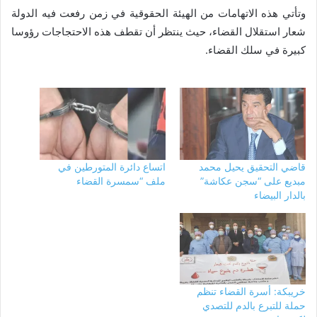
وتأتي هذه الاتهامات من الهيئة الحقوقية في زمن رفعت فيه الدولة
شعار استقلال القضاء، حيث ينتظر أن تقطف هذه الاحتجاجات رؤوسا
كبيرة في سلك القضاء.
قاضي التحقيق يحيل محمد
اتساع دائرة المتورطين في
مبديع على “سجن عكاشة”
ملف “سمسرة القضاء
بالدار البيضاء
خريبكة: أسرة القضاء تنظم
حملة للتبرع بالدم للتصدي