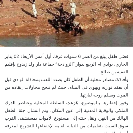
قضَى طفل يبلغ من العمر 6 سنوات غرقا، أول أمس الأربعاء 02 يناير
الجاري، بوادي ام الربيع بدوار “الزوادحة” جماعة دار ولد زيدوح بإقليم
الفقيه بن صالح.
وَأفادَتْ مصادر محلية أن الطفل كان بصدد اللعب بمحاذاة الوادي قبل
أن يفقد توازنه ويهوي في المياه، حيث لم تنجح محاولات إنقاذه من
الموت ويسلم روحه لبارئها.
وفور إخطارها بالموضوع، هَرَعتِ السلطة المحلية وعناصر الدرك
الملكي والوقاية المدنية إلى عين المكان، وتم انتشال جثة الطفل
الهالك من النهر، ونقل جثته إلى مستودع الأموات بمستشفى القرب
سوق السبت بتعليمات من النيابة العامة لإخضاعها للتشريح لمعرفة