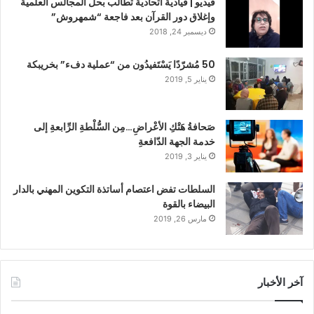
فيديو | قيادية اتحادية تطالب بحل المجالس العلمية
وإغلاق دور القرآن بعد فاجعة “شمهروش”
ديسمبر 24, 2018
50 مُشرّدًا يَسْتَفيدُون من “عملية دفء” بخريبكة
يناير 5, 2019
صَحافةُ هَتْكِ الأعْراضِ…مِن السُّلْطةِ الرِّابعةِ إلى
خدمة الجهة الدّافعةِ
يناير 3, 2019
السلطات تفض اعتصام أساتذة التكوين المهني بالدار
البيضاء بالقوة
مارس 26, 2019
آخر الأخبار