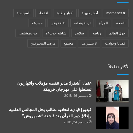
merhabet tr
أخبار جهوية
أخبار وطنية
اقتصاد
السياسية
الصحة
المرأة
تربية وتعليم
ثقافة وفن
جديد24
حول العالم
رياضة
سلايدر
شاشة جديد24
فن ومشاهير
قضايا وحوادث
لا تنشر هنا
مجتمع
مرصد المحترفين
لأكثر تفاعلاً
عثمان أشقرا: مدير تنقصه مؤهلات وانتهازيون
تسلطوا على مهرجان خريبكة
ديسمبر 16, 2018
فيديو | قيادية اتحادية تطالب بحل المجالس العلمية
وإغلاق دور القرآن بعد فاجعة “شمهروش”
ديسمبر 24, 2018