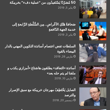
50 مُشرّدًا يَسْتَفيدُون من “عملية دفء” بخريبكة
يناير 5, 2019
صَحافةُ هَتْكِ الأعْراضِ…مِن السُّلْطةِ الرِّابعةِ إلى
خدمة الجهة الدّافعةِ
يناير 3, 2019
السلطات تفض اعتصام أساتذة التكوين المهني بالدار
البيضاء بالقوة
مارس 26, 2019
أساتذة «التعاقد» يطلقون هاشتاغ «أمزازي يكذب و
ملفنا لم يتم حله بعد»
مارس 10, 2019
الصايل يَخْتَطِفُ مهرجان خريبكة مع سبق الإصرار
والترصد
ديسمبر 20, 2018