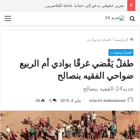
تقرير حقوقي يدعو إلى حماية عاجلة للقاصرين بسبتة ويحذر من تصاعد المخاطر والاستغلال
بحث
الق
عن
الرئيسية
/
قضايا وحوادث
قضايا وحوادث
طفلٌ يَقْضي غرقًا بوادي أم الربيع
ضواحي الفقيه بنصالح
جديد24-الفقيه بنصالح
khachii abdessamad
يناير 4, 2019
0
36