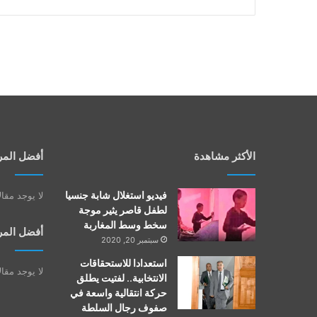
الأكثر مشاهدة
أفضل المر
فيديو استغلال شابة جنسيا
لا يوجد مقا
لطفل قاصر يثير موجة
سخط وسط المغاربة
أفضل المر
سبتمبر 20, 2020
استعدادا للاستحقاقات
لا يوجد مقا
الانتخابية.. لفتيت يطلق
حركة انتقالية واسعة في
صفوف رجال السلطة