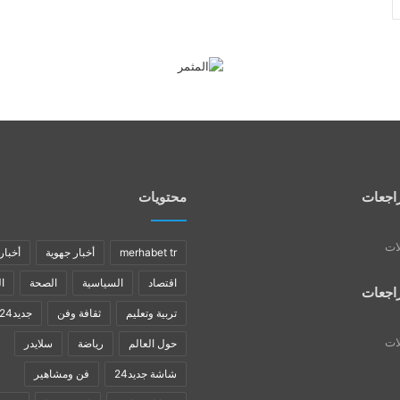
اجعات
محتويات
لات
merhabet tr
أخبار جهوية
أخبار
اقتصاد
السياسية
الصحة
ا
اجعات
تربية وتعليم
ثقافة وفن
جديد24
لات
حول العالم
رياضة
سلايدر
شاشة جديد24
فن ومشاهير