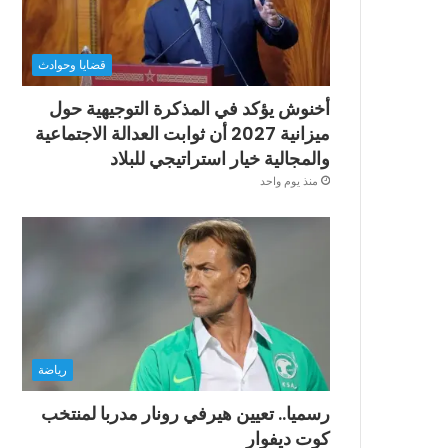
قضايا وحوادث
أخنوش يؤكد في المذكرة التوجيهية حول
ميزانية 2027 أن ثوابت العدالة الاجتماعية
والمجالية خيار استراتيجي للبلاد
منذ يوم واحد
رياضة
رسميا.. تعيين هيرفي رونار مدربا لمنتخب
كوت ديفوار