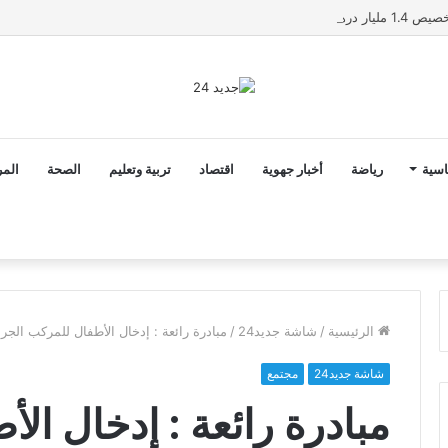
سطات ومشروع مستشفى جديد
اسية
رياضة
أخبار جهوية
اقتصاد
تربية وتعليم
الصحة
المر
الرئيسية
/
شاشة جديد24
/
مبادرة رائعة : إدخال الأطفال للمركب ال
شاشة جديد24
مجتمع
مبادرة رائعة : إدخال ال