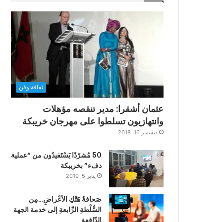
ثقافة وفن
عثمان أشقرا: مدير تنقصه مؤهلات
وانتهازيون تسلطوا على مهرجان خريبكة
ديسمبر 16, 2018
50 مُشرّدًا يَسْتَفيدُون من “عملية
دفء” بخريبكة
يناير 5, 2019
صَحافةُ هَتْكِ الأعْراضِ…مِن
السُّلْطةِ الرِّابعةِ إلى خدمة الجهة
الدّافعةِ