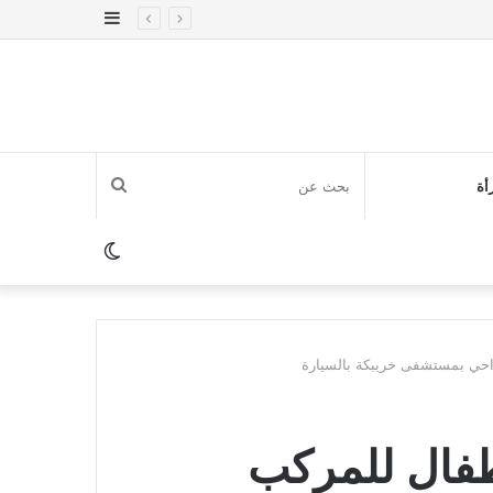
إضافة
عمود
جانبي
بحث
أة
عن
الوضع
المظلم
جراحي بمستشفى خريبكة بالسيارة
أطفال للمركب